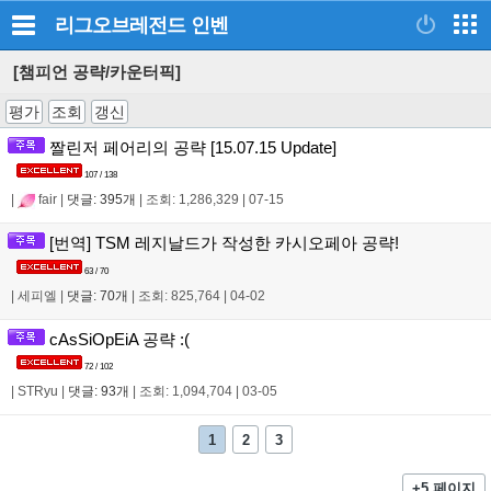
리그오브레전드
인벤
[챔피언 공략/카운터픽]
평가
조회
갱신
짤린저 페어리의 공략 [15.07.15 Update]
107 / 138
|
fair
|
댓글: 395개
|
조회: 1,286,329
|
07-15
[번역] TSM 레지날드가 작성한 카시오페아 공략!
63 / 70
|
세피엘
|
댓글: 70개
|
조회: 825,764
|
04-02
cAsSiOpEiA 공략 :(
72 / 102
|
STRyu
|
댓글: 93개
|
조회: 1,094,704
|
03-05
1
2
3
+5 페이지