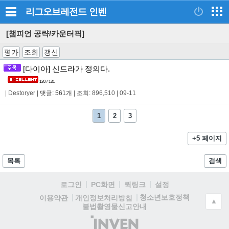
리그오브레전드
인벤
[챔피언 공략/카운터픽]
평가
조회
갱신
[다이아] 신드라가 정의다.
120 / 131
|
Destoryer
|
댓글: 561개
|
조회: 896,510
|
09-11
1
2
3
+5 페이지
목록
검색
로그인
PC화면
퀵링크
설정
청소년보호정책
이용약관
개인정보처리방침
▲
불법촬영물신고안내
(주)