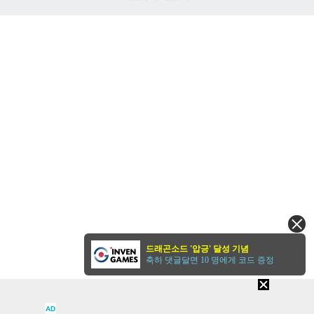
인
벤
드래곤소드 '압긍' 달성 기념
축하 댓글달면 10 명에게 코드 증정
AD