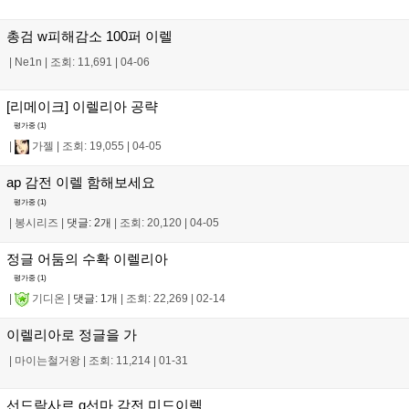
총검 w피해감소 100퍼 이렐
|
Ne1n
|
조회: 11,691
|
04-06
[리메이크] 이렐리아 공략
평가중 (
1
)
|
가젤
|
조회: 19,055
|
04-05
ap 감전 이렐 함해보세요
평가중 (
1
)
|
봉시리즈
|
댓글: 2개
|
조회: 20,120
|
04-05
정글 어둠의 수확 이렐리아
평가중 (
1
)
|
기디온
|
댓글: 1개
|
조회: 22,269
|
02-14
이렐리아로 정글을 가
|
마이는철거왕
|
조회: 11,214
|
01-31
선드락사르 q선마 감전 미드이렐