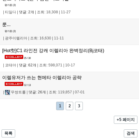
평가중 (
2
)
|
티일다
|
댓글: 2개
|
조회: 18,308
|
11-27
룬...
평가중 (
2
)
|
광주이렐리아
|
조회: 16,630
|
11-11
[Hot핫]C1 라인전 강캐 이렐리아 완벽정리(Bj코태)
25 / 30
|
코태야
|
댓글: 62개
|
조회: 598,071
|
10-17
이렐유저가 쓰는 현메타 이렐리아 공략
12 / 13
|
무쌍트롤
|
댓글: 26개
|
조회: 119,857
|
07-01
1
2
3
+5 페이지
목록
검색