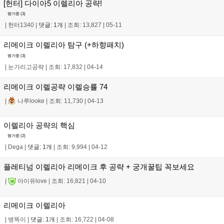
[헌터] 다이아5 이렐리아 공략!
평가중 (
3
)
|
헌터1340
|
댓글: 1개
|
조회: 13,827
|
05-11
리메이크 이렐리아 탐구 (+하향패치)
평가중 (
3
)
|
눈가리고공략
|
조회: 17,832
|
04-14
리메이크 이렐공략 이렐승률 74
|
나루looke
|
조회: 11,730
|
04-13
이렐리아 공략의 핵심
평가중 (
2
)
|
Dega
|
댓글: 1개
|
조회: 9,994
|
04-12
플레티넘 이렐리아 리메이크 후 공략 + 궁개꿀팁 꼭보세요
|
아이유love
|
조회: 16,821
|
04-10
리메이크 이렐리아
|
병똑이
|
댓글: 1개
|
조회: 16,722
|
04-08