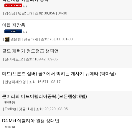
4 / 5
|
강심심
|
댓글: 1개
|
조회: 39,856
|
04-30
이렐 저장용
4 / 8
|
권은형
|
댓글: 2개
|
조회: 73,011
|
01-03
골드 개혁가 정도전급 챔피언
|
살려줘요12
|
조회: 10,442
|
09-05
미드(브론즈 실버) 골? 에서 먹히는 개사기 뉴메타 (약아님)
|
안녕하세요엉
|
조회: 16,571
|
08-17
큰머리의 미드이렐리아공략.(모든챔상대법)
평가중 (
4
)
|
Fading
|
댓글: 1개
|
조회: 20,220
|
08-05
D4 Mid 이렐리아 원챔 상대법
평가중 (
1
)