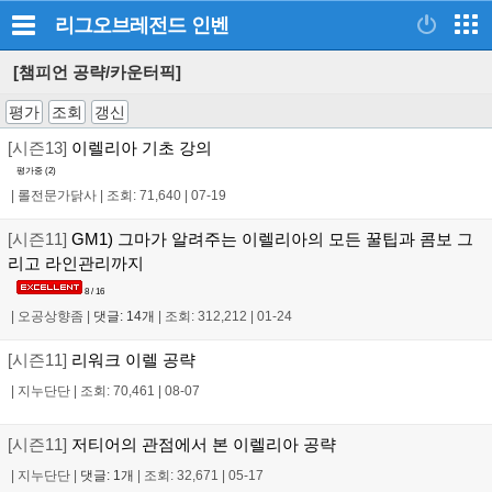
리그오브레전드
인벤
[챔피언 공략/카운터픽]
평가
조회
갱신
[시즌13]
이렐리아 기초 강의
평가중 (
2
)
|
롤전문가닭사
|
조회: 71,640
|
07-19
[시즌11]
GM1) 그마가 알려주는 이렐리아의 모든 꿀팁과 콤보 그
리고 라인관리까지
8 / 16
|
오공상향좀
|
댓글: 14개
|
조회: 312,212
|
01-24
[시즌11]
리워크 이렐 공략
|
지누단단
|
조회: 70,461
|
08-07
[시즌11]
저티어의 관점에서 본 이렐리아 공략
|
지누단단
|
댓글: 1개
|
조회: 32,671
|
05-17