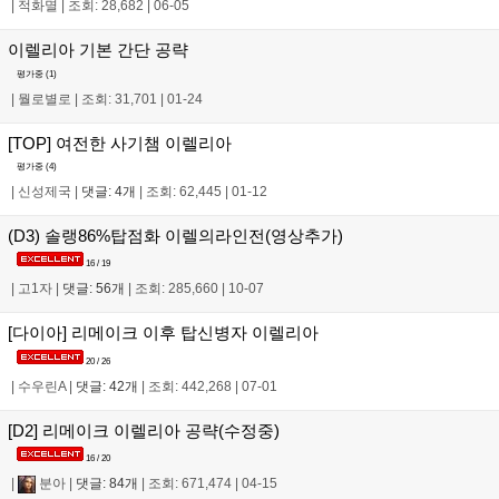
|
적화멸
|
조회: 28,682
|
06-05
이렐리아 기본 간단 공략
평가중 (
1
)
|
뭘로별로
|
조회: 31,701
|
01-24
[TOP] 여전한 사기챔 이렐리아
평가중 (
4
)
|
신성제국
|
댓글: 4개
|
조회: 62,445
|
01-12
(D3) 솔랭86%탑점화 이렐의라인전(영상추가)
16 / 19
|
고1자
|
댓글: 56개
|
조회: 285,660
|
10-07
[다이아] 리메이크 이후 탑신병자 이렐리아
20 / 26
|
수우린A
|
댓글: 42개
|
조회: 442,268
|
07-01
[D2] 리메이크 이렐리아 공략(수정중)
16 / 20
|
분아
|
댓글: 84개
|
조회: 671,474
|
04-15