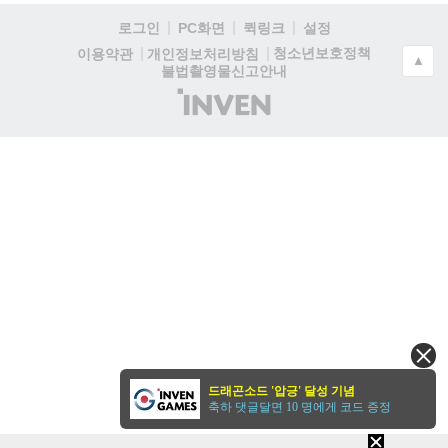
로그인
PC화면
퀵링크
설정
청소년보호정책
이용약관
개인정보처리방침
▲
불법촬영물신고안내
(주)
인
벤
드래곤소드 '압긍' 달성 기념
축하 댓글달면 10 명에게 코드 증정