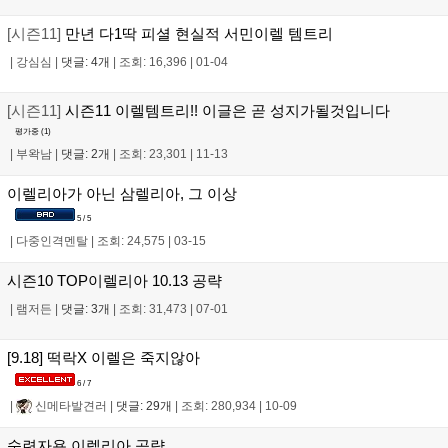
[시즌11]
만년 다1딱 피셜 현실적 서민이렐 템트리
|
강심심
|
댓글: 4개
|
조회: 16,396
|
01-04
[시즌11]
시즌11 이렐템트리!! 이글은 곧 성지가될것입니다
평가중 (
1
)
|
부왁남
|
댓글: 2개
|
조회: 23,301
|
11-13
이렐리아가 아닌 삼렐리아, 그 이상
5 / 5
|
다중인격멘탈
|
조회: 24,575
|
03-15
시즌10 TOP이렐리아 10.13 공략
|
램저든
|
댓글: 3개
|
조회: 31,473
|
07-01
[9.18] 떡락X 이렐은 죽지않아
6 / 7
|
신메타발견러
|
댓글: 29개
|
조회: 280,934
|
10-09
숙련자용 이렐리아 공략