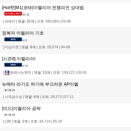
[Hot핫]M1(코태)이렐리아 전챔피언 상대법
22 / 32
|
코태야
|
댓글: 32개
|
조회: 583,064
|
03-08
정복자 이렐리아 기초
4 / 5
|
미남이쿤
|
댓글: 8개
|
조회: 26,074
|
04-06
[시즌8] 이렐리아!
6 / 13
|
탑에사는찐따
|
댓글: 13개
|
조회: 139,121
|
02-01
뉴메타 라기도 하기에 부끄러운 AP이렐
평가중 (
2
)
|
시적감수성
|
댓글: 4개
|
조회: 29,273
|
07-11
[미드]이렐리아 공략
평가중 (
3
)
|
L99
|
댓글: 2개
|
조회: 34,714
|
05-25