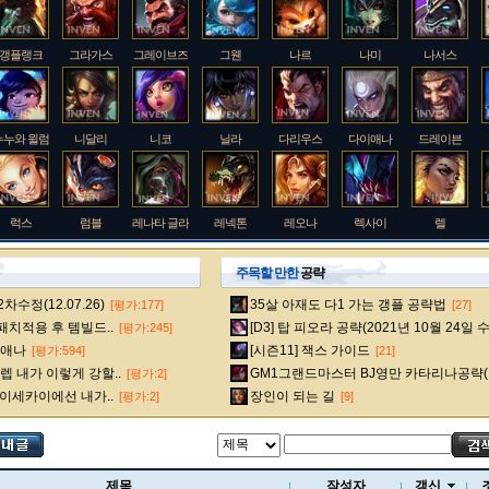
갱플랭크
그라가스
그레이브즈
그웬
나르
나미
나서스
누누와 윌럼프
니달리
니코
닐라
다리우스
다이애나
드레이븐
럭스
럼블
레나타 글라스크
레넥톤
레오나
렉사이
렐
주목할 만한
공략
수정(12.07.26)
35살 아재도 다1 가는 갱플 공략법
[평가:177]
[27]
룰루
르블랑
리 신
리븐
리산드라
릴리아
마스터 이
 패치적용 후 템빌드..
[D3] 탑 피오라 공략(2021년 10월 24일 
[평가:245]
다이애나
[시즌11] 잭스 가이드
[평가:594]
[21]
 내가 이렇게 강할..
GM1그랜드마스터 BJ영만 카타리나공략(
[평가:2]
멜
모데카이저
모르가나
문도 박사
미스 포츈
밀리오
바드
 이세카이에선 내가..
장인이 되는 길
[평가:2]
[9]
베인
벡스
벨베스
벨코즈
볼리베어
브라움
브라이어
제목
작성자
갱신