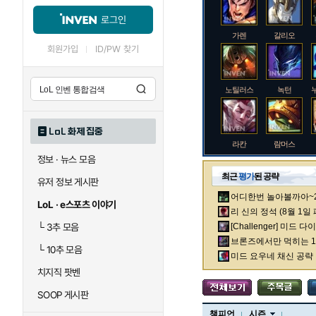
로그인
가렌
갈리오
회원가입
ID/PW 찾기
노틸러스
녹턴
LoL 화제 집중
라칸
람머스
정보 · 뉴스 모음
최근
평가
된 공략
유저 정보 게시판
어디한번 놀아볼까아~2차
로크
루시안
LoL · e스포츠 이야기
리 신의 정석 (8월 1일
└
3추 모음
[Challenger] 미드 
브론즈에서만 먹히는 1렙
└
10추 모음
말자하
말파이트
미드 요우네 채신 공략
치지직 팟벤
SOOP 게시판
바이
베이가
챔피언
시즌