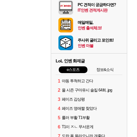
PC 견적이 궁금하다면?
IT인벤 견적게시판
매일매일,
인벤 출석체크!
주사위 굴리고 포인트!
인벤 마블
LoL 인벤 화제글
e스포츠
정보&소식
1
야동 투척하고 간다
2
올 시즌 구마유시 솔킬 64회..jpg
3
페이즈 감상평
4
페이즈 영애짤 찾았다
5
룰러 부활 T1부활
6
T1이 ㅈㄴ 무서운게
7
도란 폼 올라오니까 개좋다