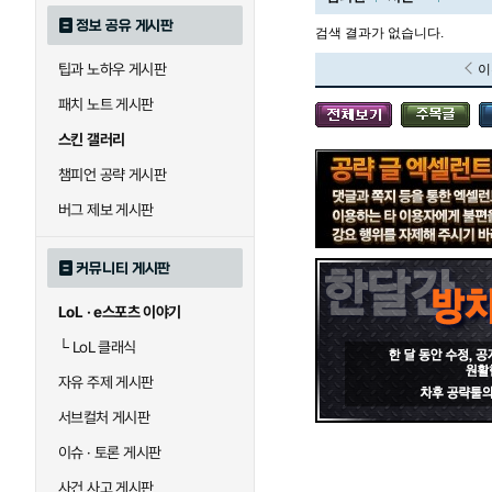
정보 공유 게시판
검색 결과가 없습니다.
팁과 노하우 게시판
이
블라디미르
블리츠크랭크
패치 노트 게시판
스킨 갤러리
세라핀
세주아니
챔피언 공략 게시판
버그 제보 게시판
시비르
신 짜오
커뮤니티 게시판
LoL · e스포츠 이야기
아칼리
아크샨
└
LoL 클래식
자유 주제 게시판
에코
엘리스
서브컬처 게시판
이슈 · 토론 게시판
사건 사고 게시판