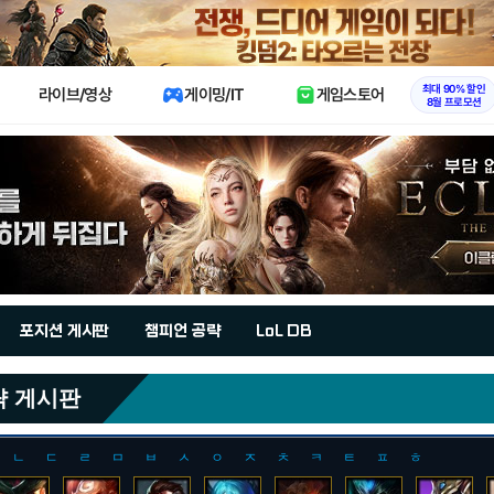
X
최대 90% 할인
라이브/영상
게이밍/IT
게임스토어
8월 프로모션
포지션 게시판
챔피언 공략
LoL DB
략 게시판
ㄴ
ㄷ
ㄹ
ㅁ
ㅂ
ㅅ
ㅇ
ㅈ
ㅊ
ㅋ
ㅌ
ㅍ
ㅎ