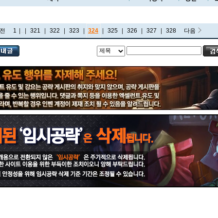
전
1
|
...
|
321
|
322
|
323
|
324
|
325
|
326
|
327
|
328
다음
비에고
빅토르
뽀삐
사미라
사이온
사일러스
샤코
세트
소나
소라카
쉔
쉬바나
스몰더
스웨인
신드라
신지드
쓰레쉬
아리
아무무
아우렐리온 솔
아이번
아트록스
아펠리오스
알리스타
암베사
애니
애니비아
애쉬
오공
오로라
오른
오리아나
올라프
요네
요릭