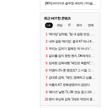
[86%] 바이마르 솥뚜껑 세라믹 가마솥, 16cm, 1개
최근 HOT한 콘텐츠
LoL
게임
IT
유머
연예
1
'에이밍' 김하람, "팀 내 갈등 반성... 끝까지 뛰고 싶었다"
2
내부 갈등 '에이밍', 결국 KT 떠나 KRX로...'지우'와 트레이드
3
우리는 갑자기 잘해진 게 아니다 '씨맥' 김대호 감독의 자신감
4
갈피를 잡지 못한 젠지, DK에게도 0:2 패배
5
임재현 감독대행 "패인은 복합적", '도란' "팀에 과부하 왔다"
6
치명타 1% 룬 챙겼죠? 그 시절 그 감성 '롤 클래식' 30일 출시
7
김대호 감독, "패인, 명쾌하고 심플...다시 힘낼 수 있어"
8
여름의 KT, 한화생명까지 잡았다
9
'페이즈' 날뛴 T1, DK 연승 끊고 1위 지켜
10
젠지 유상욱 감독 "2세트 역전의 원인...너무 급했다"