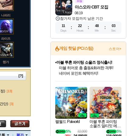
모집
아스오라 CBT 모집
08.19
나피리
참가자 모집까지 남은 기간
11
22
48
02
Days
Hours
Min
Sec
라이즈
게임 핫딜 (PC/스팀)
스토어+
렝가
마블 투혼 파이팅 소울즈 정식출시!
마블 히어로 총 출동&화려한 격투!
네이버 포인트 혜택까지!
[?]
인벤게임즈 8월 특별 할인!
드래곤소드: 어웨이크닝 입점!
문명 7 특별 할인!
귀무자: 검의 길 예약 판매 중!
비스트 오브 리인카네이션 정식 출시!
커세어 코브 출시 기념 할인!
더 렐릭 퍼스트 가디언 정식 출시
베데스다 40주년 기념 할인 중!
캡콤 프렌차이즈 할인 진행 중!
캡콤 일부 상품 상시 할인
스타워즈 은하계 레이서
로블록스 기프트 카드 공식 입점
인기 퍼블리셔 모음!
스팀으로 만나는 드래곤소드!
조선&고려 DLC 출시 예정
10% 할인과
게임프릭 신작 IP
해적'섬'을 발전시키자!
설화x하드코어 액션!
베데스다의 명작들을
몬헌, 바하 등 인기 IP를
몬헌 와일즈 & 드래곤즈 도그마2
인벤게임즈에서 10% 추가 적립
Robux를 가장 안전하고
마오카이
최대 90% 할인가를 만나보세요!
네이버혜택과 함께 만나보세요!
50%할인&추가 적립까지!
이니&베니 혜택까지!
네이버 혜택가와 함께 예약하세요!
할인&네이버혜택으로 만나보세요!
네이버페이 혜택과 만나보세요!
40주년 프로모션으로 만나보세요!
할인가에 만나보세요!
일부 에디션 상시 할인!
혜택으로 예약 판매 중
편안하게 충전하세요
수정)
[13]
간단)
[3]
바루스
팰월드 Palworld
마블 투혼 파이팅
소울즈 얼티밋 에디
션 예약구매 MARV
5%
32,000
5%
브랜드
EL Tokon Fighting S
조회
평가