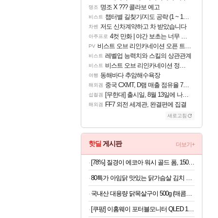
명조 X ??? 콜라보 예고
명조
챕터별 길찾기/지도 공략 (1 ~ 12장)
비스트
저도 신차계약하고 차 받았습니다
차벤
4컷 만화 | 야간 보초는 너무 힘들어
아주프로
비스트 오브 리인카네이션 오픈 트레일러
PV
레벨업 능력치와 스킬의 상관관계
비스트
비스트 오브 리인카네이션 정보/공략글 모음
비스트
동해바다 추암해수욕장
여행
중국 CXMT, D램 매출 점유율 7%…글로벌 4위로 부상
해외겜
[무한대] 출시일, 8월 13일에 나오나
섭컬겜
FF7 외전 세계관, 완결편에 집결
해외겜
새로고침
핫딜
게시판
더보기+
[78%] 질경이 에코아 워시 골드 폼, 150g, 1개
80특가 아임닭 맛있는 닭가슴살 김치 볶음밥, 200g, 20개
국내산 대용량 닭목살구이 500g (매콤or달콤)
[쿠팡] 이홈웨이 포터블모니터 QLED 16인치 (290,730원/무료)