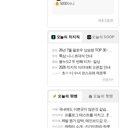
자야
5000이니
새로고침
조이
오늘의 치지직
오늘의 SOOP
카시오페아
26년 7월 팔로우 상승량 TOP 30 - 월간 치지직
잡담
룩삼 니니 초대석 안내
정보
봉누도2 두 번째 티저 - 일상
클립
코르키
2026 치지직 이리대회 오픈컵 안내
정보
초ㅇㅎ) 수녀 코스프레 제로투
ㅗㅜㅑ
더보기+
트런들
오늘의 팟벤
오늘의 핫벤
국내에도 이쁜곳이 많은것 같습니다
여행
피즈
프롤로그 테스트를 마치고.. (feat. 리아)
리밋제로
AI발 원가 압박, 메인보드값 오르나
해외겜
캐릭터 소개 - 카가미하라 하루
아스오라