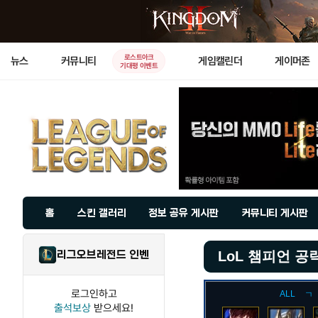
로스트아크
뉴스
커뮤니티
게임캘린더
게이머존
기대평 이벤트
홈
스킨 갤러리
정보 공유 게시판
커뮤니티 게시판
리그오브레전드 인벤
LoL 챔피언 공
로그인하고
ALL
ㄱ
출석보상
받으세요!