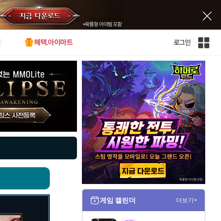
혜택.아이마트
로그인
인
벤
전
체
사
이
트
맵
게임 캘린더
더보기+