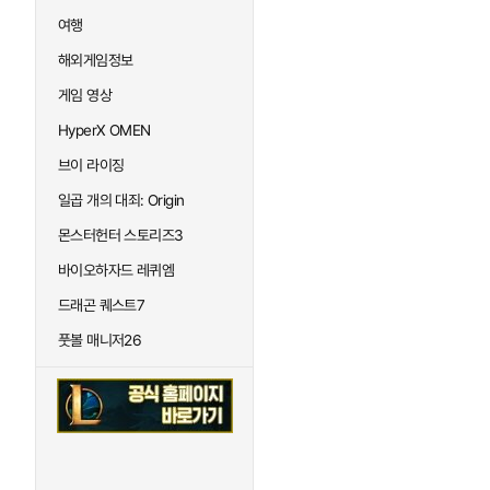
여행
해외게임정보
게임 영상
HyperX OMEN
브이 라이징
일곱 개의 대죄: Origin
몬스터헌터 스토리즈3
바이오하자드 레퀴엠
드래곤 퀘스트7
풋볼 매니저26