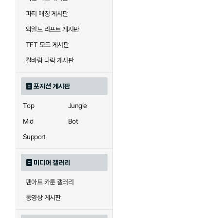
우르곳
워윅
파티 매칭 게시판
와일드 리프트 게시판
자이라
자크
TFT 모드 게시판
칼바람 나락 게시판
직스
진
포지션 게시판
Top
Jungle
카이사
카직스
Mid
Bot
Support
퀸
크산테
미디어 갤러리
팬아트 카툰 갤러리
트리스타나
트린다미어
동영상 게시판