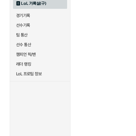
LoL 기록실(구)
하이머딩거
헤카림
경기기록
선수기록
팀 통산
선수 통산
챔피언 픽/밴
레더 랭킹
LoL 프로팀 정보