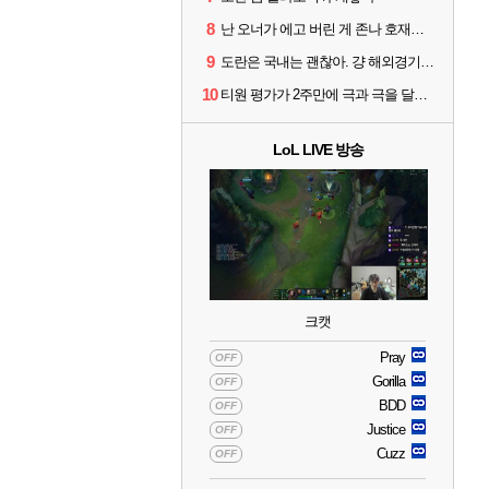
8
난 오너가 에고 버린 게 존나 호재라고 봄
9
도란은 국내는 괜찮아. 걍 해외경기가 개 쓰레기라 그래
10
티원 평가가 2주만에 극과 극을 달리고 있네
LoL LIVE 방송
크캣
Pray
OFF
Gorilla
OFF
BDD
OFF
Justice
OFF
Cuzz
OFF