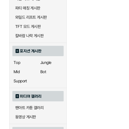
우르곳
워윅
파티 매칭 게시판
와일드 리프트 게시판
자이라
자크
TFT 모드 게시판
칼바람 나락 게시판
직스
진
포지션 게시판
Top
Jungle
카이사
카직스
Mid
Bot
Support
퀸
크산테
미디어 갤러리
팬아트 카툰 갤러리
트리스타나
트린다미어
동영상 게시판