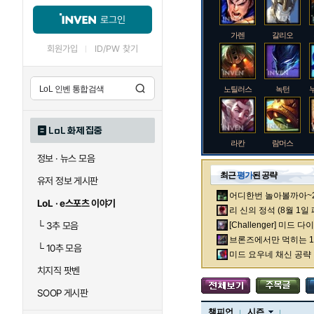
로그인
가렌
갈리오
회원가입
ID/PW 찾기
노틸러스
녹턴
LoL 화제 집중
라칸
람머스
정보 · 뉴스 모음
최근
평가
된 공략
유저 정보 게시판
어디한번 놀아볼까아~2차
로크
루시안
LoL · e스포츠 이야기
리 신의 정석 (8월 1일
└
3추 모음
[Challenger] 미드 
브론즈에서만 먹히는 1렙
└
10추 모음
말자하
말파이트
미드 요우네 채신 공략
치지직 팟벤
SOOP 게시판
바이
베이가
챔피언
시즌