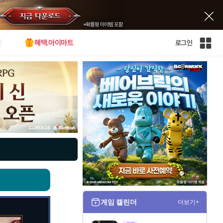
혜택.아이마트
로그인
인
벤
전
체
사
이
트
맵
게임 캘린더
더보기+