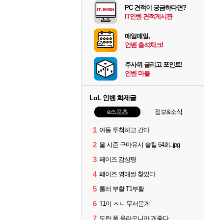
PC 견적이 궁금하다면?
IT인벤 견적게시판
매일매일,
인벤 출석체크!
주사위 굴리고 포인트!
인벤 마블
LoL 인벤 화제글
e스포츠
정보&소식
1
야동 투척하고 간다
2
올 시즌 구마유시 솔킬 64회..jpg
3
페이즈 감상평
4
페이즈 영애짤 찾았다
5
룰러 부활 T1부활
6
T1이 ㅈㄴ 무서운게
7
도란 폼 올라오니까 개좋다