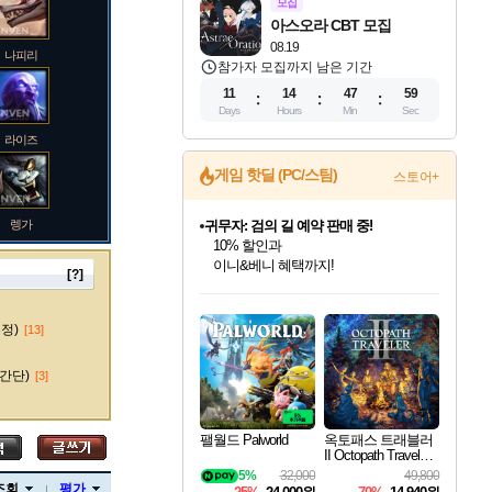
모집
아스오라 CBT 모집
08.19
나피리
참가자 모집까지 남은 기간
11
14
47
58
Days
Hours
Min
Sec
라이즈
게임 핫딜 (PC/스팀)
스토어+
렝가
귀무자: 검의 길 예약 판매 중!
10% 할인과
이니&베니 혜택까지!
[?]
인벤게임즈 8월 특별 할인!
드래곤소드: 어웨이크닝 입점!
문명 7 특별 할인!
마블 투혼 파이팅 소울즈 정식출시!
비스트 오브 리인카네이션 정식 출시!
커세어 코브 출시 기념 할인!
더 렐릭 퍼스트 가디언 정식 출시
베데스다 40주년 기념 할인 중!
캡콤 프렌차이즈 할인 진행 중!
캡콤 일부 상품 상시 할인
스타워즈 은하계 레이서
로블록스 기프트 카드 공식 입점
인기 퍼블리셔 모음!
스팀으로 만나는 드래곤소드!
조선&고려 DLC 출시 예정
마블 히어로 총 출동&화려한 격투!
게임프릭 신작 IP
해적'섬'을 발전시키자!
설화x하드코어 액션!
베데스다의 명작들을
몬헌, 바하 등 인기 IP를
몬헌 와일즈 & 드래곤즈 도그마2
인벤게임즈에서 10% 추가 적립
Robux를 가장 안전하고
마오카이
최대 90% 할인가를 만나보세요!
네이버혜택과 함께 만나보세요!
50%할인&추가 적립까지!
네이버 포인트 혜택까지!
네이버 혜택가와 함께 예약하세요!
할인&네이버혜택으로 만나보세요!
네이버페이 혜택과 만나보세요!
40주년 프로모션으로 만나보세요!
할인가에 만나보세요!
일부 에디션 상시 할인!
혜택으로 예약 판매 중
편안하게 충전하세요
수정)
[13]
간단)
[3]
바루스
팰월드 Palworld
옥토패스 트래블러
II Octopath Traveler I
I
5%
32,000
49,800
브랜드
조회
평가