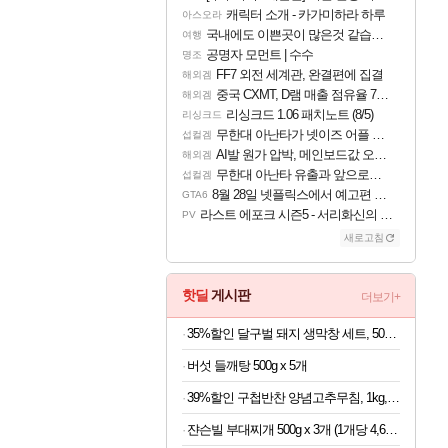
캐릭터 소개 - 카가미하라 하루
아스오라
국내에도 이쁜곳이 많은것 같습니다
여행
공명자 모먼트 | 수수
명조
FF7 외전 세계관, 완결편에 집결
해외겜
중국 CXMT, D램 매출 점유율 7%…글로벌 4위로 부상
해외겜
리싱크드 1.06 패치노트 (8/5)
리싱크드
무한대 아난타가 넷이즈 어플 달력에 일정 등록
섭컬겜
AI발 원가 압박, 메인보드값 오르나
해외겜
무한대 아난타 유출과 앞으로의 예상 (루머)
섭컬겜
8월 28일 넷플릭스에서 예고편 공개 예정
GTA6
라스트 에포크 시즌5 - 서리화신의 분노 티저
PV
새로고침
핫딜
게시판
더보기+
35%할인 달구벌 돼지 생막창 세트, 500g, 2봉
버섯 들깨탕 500g x 5개
39%할인 구첩반찬 양념고추무침, 1kg, 1개
쟌슨빌 부대찌개 500g x 3개 (1개당 4,633원)