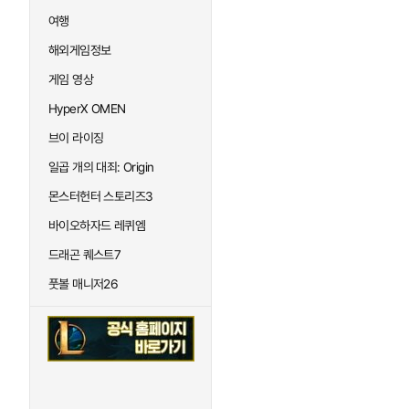
여행
해외게임정보
게임 영상
HyperX OMEN
브이 라이징
일곱 개의 대죄: Origin
몬스터헌터 스토리즈3
바이오하자드 레퀴엠
드래곤 퀘스트7
풋볼 매니저26