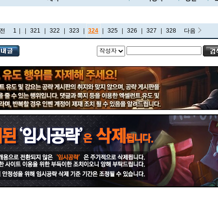
전
1
|
...
|
321
|
322
|
323
|
324
|
325
|
326
|
327
|
328
다음
비에고
빅토르
뽀삐
사미라
사이온
사일러스
샤코
세트
소나
소라카
쉔
쉬바나
스몰더
스웨인
신드라
신지드
쓰레쉬
아리
아무무
아우렐리온 솔
아이번
아트록스
아펠리오스
알리스타
암베사
애니
애니비아
애쉬
오공
오로라
오른
오리아나
올라프
요네
요릭