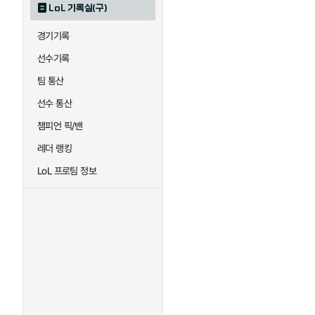
LoL 기록실(구)
하이머딩거
헤카림
경기기록
선수기록
팀 통산
선수 통산
챔피언 픽/밴
레더 랭킹
LoL 프로팀 정보