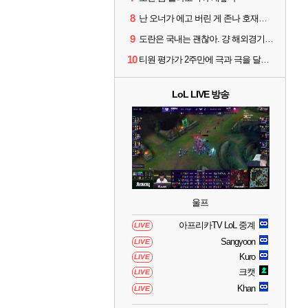
8
난 오너가 에고 버린 게 존나 호재라고 봄
9
도란은 국내는 괜찮아. 걍 해외경기가 개 쓰레기라 그래
10
티원 평가가 2주만에 극과 극을 달리고 있네
LoL LIVE 방송
울프
아프리카TV LoL 중계
LIVE
Sangyoon
LIVE
Kuro
LIVE
크캣
LIVE
Khan
LIVE