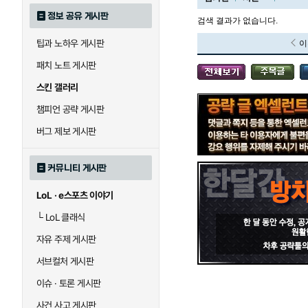
정보 공유 게시판
검색 결과가 없습니다.
팁과 노하우 게시판
이
블라디미르
블리츠크랭크
패치 노트 게시판
스킨 갤러리
세라핀
세주아니
챔피언 공략 게시판
버그 제보 게시판
시비르
신 짜오
커뮤니티 게시판
LoL · e스포츠 이야기
아칼리
아크샨
└
LoL 클래식
자유 주제 게시판
에코
엘리스
서브컬처 게시판
이슈 · 토론 게시판
사건 사고 게시판