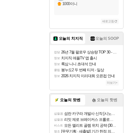
자야
1000이니
새로고침
조이
오늘의 치지직
오늘의 SOOP
카시오페아
26년 7월 팔로우 상승량 TOP 30 - 월간 치지직
잡담
치지직 애플TV 앱 출시
정보
룩삼 니니 초대석 안내
정보
코르키
봉누도2 두 번째 티저 - 일상
클립
2026 치지직 이리대회 오픈컵 안내
정보
더보기+
트런들
오늘의 팟벤
오늘의 핫벤
섬란 카구라 개발사 신작 [시노비 넥서스] 연내 출시 예정
섭컬겜
피즈
리밋 제로 브레이커스 프롤로그 테스트 후기 영상 업로드
섭컬겜
모든 엘리트 골렘 위치 공략 (30개) - 방랑 결투가
비스트
[무무기획 · 새출발] 기간 한정 의뢰 이벤트
명조