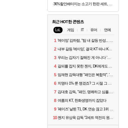
36%할인배터지는 소고기 한판 세트, 등심살 300g + 살치살 200g + 부채살 200g + 갈비살 200g + 우삼겹 300g, 1.2kg, 1세트
최근 HOT한 콘텐츠
LoL
게임
IT
유머
연예
1
'에이밍' 김하람, "팀 내 갈등 반성... 끝까지 뛰고 싶었다"
2
내부 갈등 '에이밍', 결국 KT 떠나 KRX로...'지우'와 트레이드
3
우리는 갑자기 잘해진 게 아니다 '씨맥' 김대호 감독의 자신감
4
갈피를 잡지 못한 젠지, DK에게도 0:2 패배
5
임재현 감독대행 "패인은 복합적", '도란' "팀에 과부하 왔다"
6
치명타 1% 룬 챙겼죠? 그 시절 그 감성 '롤 클래식' 30일 출시
7
김대호 감독, "패인, 명쾌하고 심플...다시 힘낼 수 있어"
8
여름의 KT, 한화생명까지 잡았다
9
'페이즈' 날뛴 T1, DK 연승 끊고 1위 지켜
10
젠지 유상욱 감독 "2세트 역전의 원인...너무 급했다"