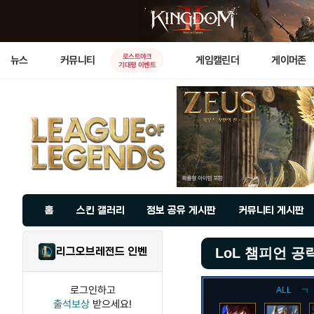
로스트아크
뉴스
커뮤니티
게임캘린더
게이머존
기대평 이벤트
홈
스킨 갤러리
정보 공유 게시판
커뮤니티 게시판
리그오브레전드 인벤
LoL 챔피언 공
로그인하고
ALL
ㄱ
출석보상
받으세요!