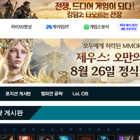
X
최대 90% 할인
라이브/영상
게이밍/IT
게임스토어
8월 프로모션
포지션 게시판
챔피언 공략
LoL DB
략 게시판
ㄴ
ㄷ
ㄹ
ㅁ
ㅂ
ㅅ
ㅇ
ㅈ
ㅊ
ㅋ
ㅌ
ㅍ
ㅎ