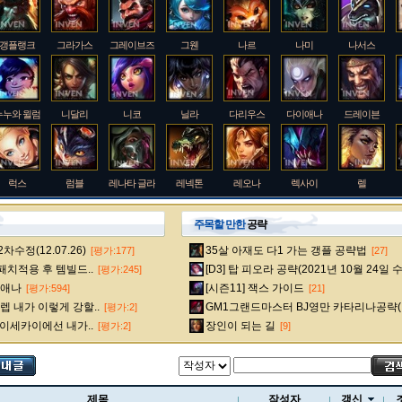
갱플랭크
그라가스
그레이브즈
그웬
나르
나미
나서스
누누와 윌럼프
니달리
니코
닐라
다리우스
다이애나
드레이븐
럭스
럼블
레나타 글라스크
레넥톤
레오나
렉사이
렐
주목할 만한
공략
수정(12.07.26)
35살 아재도 다1 가는 갱플 공략법
[평가:177]
[27]
룰루
르블랑
리 신
리븐
리산드라
릴리아
마스터 이
 패치적용 후 템빌드..
[D3] 탑 피오라 공략(2021년 10월 24일 
[평가:245]
다이애나
[시즌11] 잭스 가이드
[평가:594]
[21]
 내가 이렇게 강할..
GM1그랜드마스터 BJ영만 카타리나공략(
[평가:2]
멜
모데카이저
모르가나
문도 박사
미스 포츈
밀리오
바드
 이세카이에선 내가..
장인이 되는 길
[평가:2]
[9]
베인
벡스
벨베스
벨코즈
볼리베어
브라움
브라이어
제목
작성자
갱신