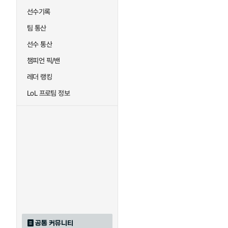
선수기록
팀 통산
선수 통산
챔피언 픽/밴
레더 랭킹
LoL 프로팀 정보
공통 커뮤니티