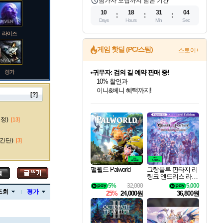
참가자 모집까지 남은 기간
10
18
31
03
Days
Hours
Min
Sec
라이즈
게임 핫딜 (PC/스팀)
스토어+
렝가
귀무자: 검의 길 예약 판매 중!
10% 할인과
이니&베니 혜택까지!
[?]
인벤게임즈 8월 특별 할인!
드래곤소드: 어웨이크닝 입점!
문명 7 특별 할인!
마블 투혼 파이팅 소울즈 정식출시!
비스트 오브 리인카네이션 정식 출시!
커세어 코브 출시 기념 할인!
더 렐릭 퍼스트 가디언 정식 출시
베데스다 40주년 기념 할인 중!
캡콤 프렌차이즈 할인 진행 중!
캡콤 일부 상품 상시 할인
스타워즈 은하계 레이서
로블록스 기프트 카드 공식 입점
인기 퍼블리셔 모음!
스팀으로 만나는 드래곤소드!
조선&고려 DLC 출시 예정
마블 히어로 총 출동&화려한 격투!
게임프릭 신작 IP
해적'섬'을 발전시키자!
설화x하드코어 액션!
베데스다의 명작들을
몬헌, 바하 등 인기 IP를
몬헌 와일즈 & 드래곤즈 도그마2
인벤게임즈에서 10% 추가 적립
Robux를 가장 안전하고
마오카이
최대 90% 할인가를 만나보세요!
네이버혜택과 함께 만나보세요!
50%할인&추가 적립까지!
네이버 포인트 혜택까지!
네이버 혜택가와 함께 예약하세요!
할인&네이버혜택으로 만나보세요!
네이버페이 혜택과 만나보세요!
40주년 프로모션으로 만나보세요!
할인가에 만나보세요!
일부 에디션 상시 할인!
혜택으로 예약 판매 중
편안하게 충전하세요
수정)
[13]
간단)
[3]
바루스
팰월드 Palworld
그랑블루 판타지 리
링크 엔드리스 라그
나로크 업그레이드
5%
32,000
5,000
브랜드
킷 Granblue Fantasy
조회
평가
25%
24,000원
36,800원
Relink Endless Ragn
arok Upgrade Kit DL
C