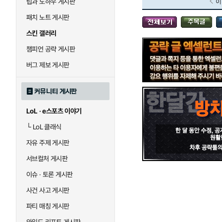
팁과 노하우 게시판
이
블라디미르
블리츠크랭크
패치 노트 게시판
스킨 갤러리
세라핀
세주아니
챔피언 공략 게시판
버그 제보 게시판
시비르
신 짜오
커뮤니티 게시판
LoL · e스포츠 이야기
아칼리
아크샨
└
LoL 클래식
자유 주제 게시판
에코
엘리스
서브컬처 게시판
이슈 · 토론 게시판
사건 사고 게시판
우르곳
워윅
파티 매칭 게시판