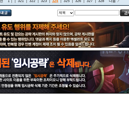
전
1
|
...
|
321
|
322
|
323
|
324
|
325
|
326
|
327
|
328
다음
비에고
빅토르
뽀삐
사미라
사이온
사일러스
샤코
세트
소나
소라카
쉔
쉬바나
스몰더
스웨인
신드라
신지드
쓰레쉬
아리
아무무
아우렐리온 솔
아이번
아트록스
아펠리오스
알리스타
암베사
애니
애니비아
애쉬
오공
오로라
오른
오리아나
올라프
요네
요릭
유나라
유미
이렐리아
이블린
이즈리얼
일라오이
자르반 4세