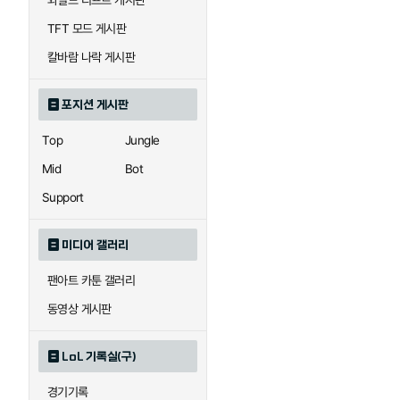
와일드 리프트 게시판
자이라
자크
TFT 모드 게시판
칼바람 나락 게시판
직스
진
포지션 게시판
Top
Jungle
카이사
카직스
Mid
Bot
Support
퀸
크산테
미디어 갤러리
팬아트 카툰 갤러리
트리스타나
트린다미어
동영상 게시판
LoL 기록실(구)
하이머딩거
헤카림
경기기록