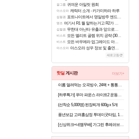
귀여운 아일릿 원희
걸그룹
캐릭터 소개 - 카가미하라 하루
아스오라
포트나이트에서 명일방주 엔드필드 [펠리카] 판매 예정
섭컬겜
여기서 R1 뭘 말하는거고 R2가 뭘말하는걸까요?
명조
무한대 아난타 유출과 앞으로의 예상 (루머)
섭컬겜
모든 엘리트 골렘 위치 공략 (30개) - 방랑 결투가
비스트
모든 바우에라 업그레이드 아이템 획득 위치 공략 (89개)
비스트
아스오라 성우 정보 및 출연작 모음
아스오라
새로고침
핫딜
게시판
더보기+
이롬 얼려먹는 오곡빙수, 24팩 + 통통단팥 4캔, 1세트
[하루특가] 푸마 파운스 라이트2 운동화 313496
(선착순 5,000명) 된장찌개 600g x 5개
풍년보감 고려홍삼정 투데이굿타임, 15g, 100포 + 쇼핑백, 1개, 1세트
[신상위크+네맴무배] 가그린 후레쉬브레스 치약 120g, 라임민트향, 5개