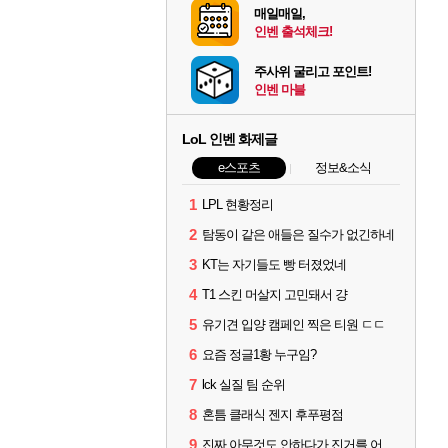
매일매일,
인벤 출석체크!
주사위 굴리고 포인트!
인벤 마블
LoL 인벤 화제글
e스포츠
정보&소식
1
LPL 현황정리
2
탐동이 같은 애들은 질수가 없긴하네
3
KT는 자기들도 빵 터졌었네
4
T1 스킨 머살지 고민돼서 걍
5
유기견 입양 캠페인 찍은 티원 ㄷㄷ
6
요즘 정글1황 누구임?
7
lck 실질 팀 순위
8
혼틈 클래식 젠지 후푸평점
9
진짜 아무것도 안하다가 진거를 어떻게 쉴드를 치지