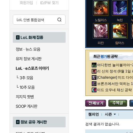
회원가입
ID/PW 찾기
노틸러스
녹턴
LoL 화제 집중
라칸
람머스
정보 · 뉴스 모음
최근
평가
된 공략
유저 정보 게시판
어디한번 놀아볼까아~2차
로크
루시안
LoL · e스포츠 이야기
리 신의 정석 (8월 1일
└
3추 모음
[Challenger] 미드 
브론즈에서만 먹히는 1렙
└
10추 모음
말자하
말파이트
미드 요우네 채신 공략
치지직 팟벤
SOOP 게시판
바이
베이가
챔피언
시즌
정보 공유 게시판
검색 결과가 없습니다.