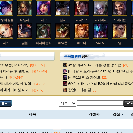
누누와 윌럼프
니달리
니코
닐라
다리우스
다이애나
드레이븐
럭스
럼블
레나타 글라스크
레넥톤
레오나
렉사이
렐
주목할 만한
공략
수정(12.07.26)
35살 아재도 다1 가는 갱플 공략법
[평가:177]
[27]
룰루
르블랑
리 신
리븐
리산드라
릴리아
마스터 이
 패치적용 후 템빌드..
[D3] 탑 피오라 공략(2021년 10월 24일 
[평가:245]
다이애나
[시즌11] 잭스 가이드
[평가:594]
[21]
 내가 이렇게 강할..
GM1그랜드마스터 BJ영만 카타리나공략(
[평가:2]
멜
모데카이저
모르가나
문도 박사
미스 포츈
밀리오
바드
 이세카이에선 내가..
장인이 되는 길
[평가:2]
[9]
베인
벡스
벨베스
벨코즈
볼리베어
브라움
브라이어
제목
작성자
갱신