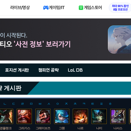
최대 90% 할인
라이브/영상
게이밍/IT
게임스토어
8월 프로모션
포지션 게시판
챔피언 공략
LoL DB
략 게시판
ㄴ
ㄷ
ㄹ
ㅁ
ㅂ
ㅅ
ㅇ
ㅈ
ㅊ
ㅋ
ㅌ
ㅍ
ㅎ
갱플랭크
그라가스
그레이브즈
그웬
나르
나미
나서스