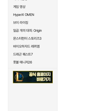
게임 영상
HyperX OMEN
브이 라이징
일곱 개의 대죄: Origin
몬스터헌터 스토리즈3
바이오하자드 레퀴엠
드래곤 퀘스트7
풋볼 매니저26