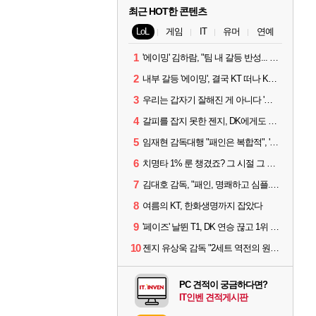
최근 HOT한 콘텐츠
LoL
게임
IT
유머
연예
1
'에이밍' 김하람, "팀 내 갈등 반성... 끝까지 뛰고 싶었다"
2
내부 갈등 '에이밍', 결국 KT 떠나 KRX로...'지우'와 트레이드
3
우리는 갑자기 잘해진 게 아니다 '씨맥' 김대호 감독의 자신감
4
갈피를 잡지 못한 젠지, DK에게도 0:2 패배
5
임재현 감독대행 "패인은 복합적", '도란' "팀에 과부하 왔다"
6
치명타 1% 룬 챙겼죠? 그 시절 그 감성 '롤 클래식' 30일 출시
7
김대호 감독, "패인, 명쾌하고 심플...다시 힘낼 수 있어"
8
여름의 KT, 한화생명까지 잡았다
9
'페이즈' 날뛴 T1, DK 연승 끊고 1위 지켜
10
젠지 유상욱 감독 "2세트 역전의 원인...너무 급했다"
PC 견적이 궁금하다면?
IT인벤 견적게시판