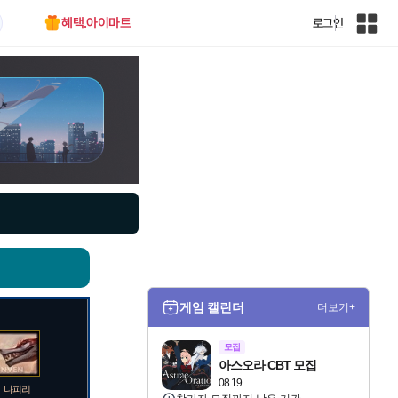
혜택.아이마트
로그인
인
벤
전
체
사
이
트
맵
게임 캘린더
더보기+
모집
아스오라 CBT 모집
08.19
나피리