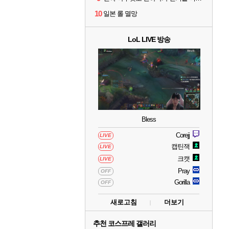
10
일본 롤 멸망
LoL LIVE 방송
Bless
Corejj
LIVE
캡틴잭
LIVE
크캣
LIVE
Pray
OFF
Gorilla
OFF
새로고침
더보기
추천 코스프레 갤러리