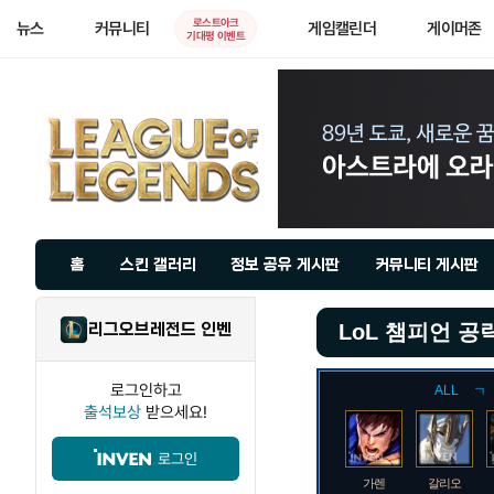
로스트아크
뉴스
커뮤니티
게임캘린더
게이머존
기대평 이벤트
홈
스킨 갤러리
정보 공유 게시판
커뮤니티 게시판
리그오브레전드 인벤
LoL 챔피언 공
로그인하고
ALL
ㄱ
출석보상
받으세요!
로그인
가렌
갈리오