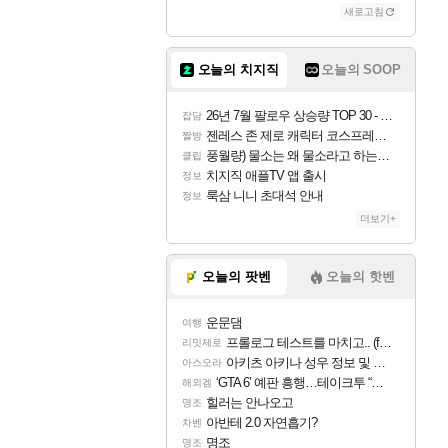
새로고침
조이
오늘의 치지직
오늘의 SOOP
카시오페아
26년 7월 팔로우 상승량 TOP 30 - 월간 치지직
잡담
젠레스 존 제로 캐릭터 코스프레한 꽁주
짤방
풍월량) 물소는 왜 물소라고 하는거야? 아! 그만 ㅋㅋ
클립
코르키
치지직 애플TV 앱 출시
정보
룩삼 니니 초대석 안내
정보
더보기+
트런들
오늘의 팟벤
오늘의 핫벤
운문댐
여행
피즈
프롤로그 테스트를 마치고.. (feat. 리아)
리밋제로
아키츠 아키나 성우 정보 및 주요 필모
아스오라
‘GTA 6’ 예판 흥행…테이크투 “내부 예상 크게 넘어”
해외겜
힐러는 안나오고
명조
아반테 2.0 자연흡기?
차벤
명조
명조