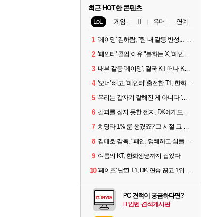
최근 HOT한 콘텐츠
LoL
게임
IT
유머
연예
1
'에이밍' 김하람, "팀 내 갈등 반성... 끝까지 뛰고 싶었다"
2
'페인터' 콜업 이유 "불화는 X, '페인터'는 부족한 콜을 채워줄 선수"
3
내부 갈등 '에이밍', 결국 KT 떠나 KRX로...'지우'와 트레이드
4
'오너' 빼고, '페인터' 출전한 T1, 한화생명에 패배
5
우리는 갑자기 잘해진 게 아니다 '씨맥' 김대호 감독의 자신감
6
갈피를 잡지 못한 젠지, DK에게도 0:2 패배
7
치명타 1% 룬 챙겼죠? 그 시절 그 감성 '롤 클래식' 30일 출시
8
김대호 감독, "패인, 명쾌하고 심플...다시 힘낼 수 있어"
9
여름의 KT, 한화생명까지 잡았다
10
'페이즈' 날뛴 T1, DK 연승 끊고 1위 지켜
PC 견적이 궁금하다면?
IT인벤 견적게시판