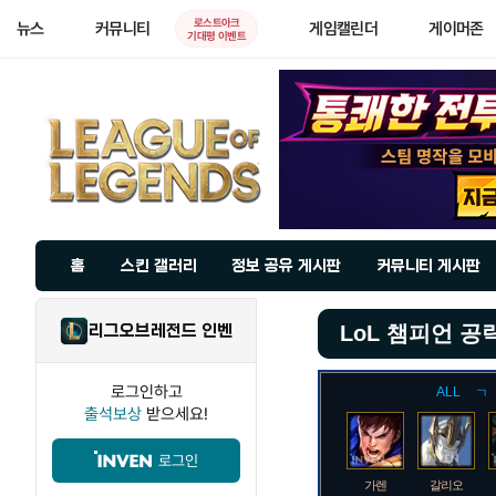
로스트아크
뉴스
커뮤니티
게임캘린더
게이머존
기대평 이벤트
홈
스킨 갤러리
정보 공유 게시판
커뮤니티 게시판
리그오브레전드 인벤
LoL 챔피언 공
로그인하고
ALL
ㄱ
출석보상
받으세요!
로그인
가렌
갈리오