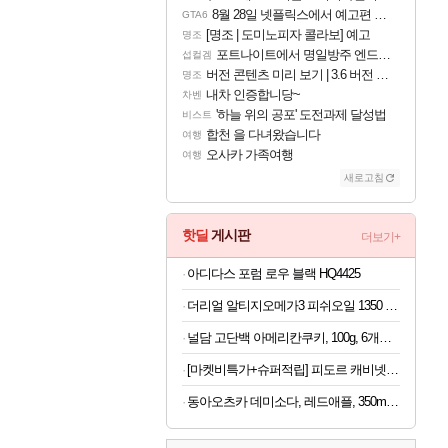
8월 28일 넷플릭스에서 예고편 공개 예정
GTA6
[명조 | 도미노피자 콜라보] 예고
명조
포트나이트에서 명일방주 엔드필드 [펠리카] 판매 예정
섭컬겜
버전 콘텐츠 미리 보기 | 3.6 버전 「신기루 속 등불 그림자, 속세에 깃든 검의 결심」이 8월 20일에 업데이트됩니다!
명조
내차 인증합니당~
차벤
'하늘 위의 공포' 도전과제 달성법
비스트
합천 을 다녀왔습니다
여행
오사카 가족여행
여행
새로고침
핫딜
게시판
더보기+
아디다스 포럼 로우 블랙 HQ4425
더리얼 알티지오메가3 피쉬오일 1350 6개월 x 2개 (총 1년분)
널담 고단백 아메리칸쿠키, 100g, 6개입, 2박스
[마켓비특가+슈퍼적립] 피도르 캐비넷 가로양문 TV스탠드 1150590 115x400x600, 화이트 1811.1021
동아오츠카 데미소다, 레드애플, 350ml, 24개