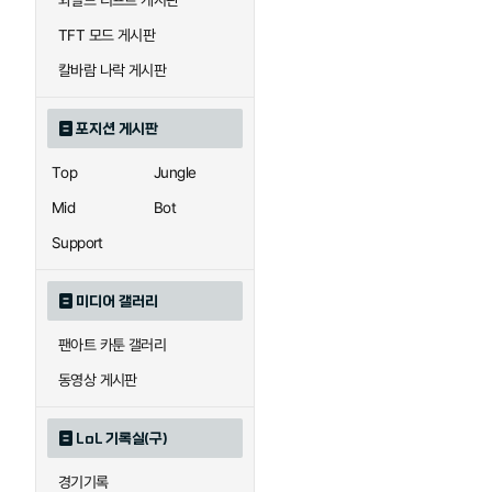
와일드 리프트 게시판
자이라
자크
TFT 모드 게시판
칼바람 나락 게시판
직스
진
포지션 게시판
Top
Jungle
카이사
카직스
Mid
Bot
Support
퀸
크산테
미디어 갤러리
팬아트 카툰 갤러리
트리스타나
트린다미어
동영상 게시판
LoL 기록실(구)
하이머딩거
헤카림
경기기록