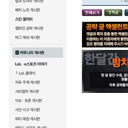
팁과 노하우 게시판
이
블라디미르
블리츠크랭크
패치 노트 게시판
스킨 갤러리
세라핀
세주아니
챔피언 공략 게시판
버그 제보 게시판
시비르
신 짜오
커뮤니티 게시판
LoL · e스포츠 이야기
아칼리
아크샨
└
LoL 클래식
자유 주제 게시판
에코
엘리스
서브컬처 게시판
이슈 · 토론 게시판
사건 사고 게시판
우르곳
워윅
파티 매칭 게시판