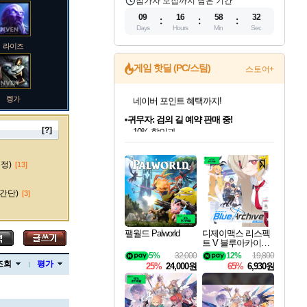
참가자 모집까지 남은 기간
09
16
58
31
Days
Hours
Min
Sec
라이즈
게임 핫딜 (PC/스팀)
스토어+
렝가
귀무자: 검의 길 예약 판매 중!
10% 할인과
이니&베니 혜택까지!
[?]
인벤게임즈 8월 특별 할인!
드래곤소드: 어웨이크닝 입점!
문명 7 특별 할인!
마블 투혼 파이팅 소울즈 정식출시!
비스트 오브 리인카네이션 정식 출시!
커세어 코브 출시 기념 할인!
더 렐릭 퍼스트 가디언 정식 출시
베데스다 40주년 기념 할인 중!
캡콤 프렌차이즈 할인 진행 중!
캡콤 일부 상품 상시 할인
스타워즈 은하계 레이서
로블록스 기프트 카드 공식 입점
인기 퍼블리셔 모음!
스팀으로 만나는 드래곤소드!
조선&고려 DLC 출시 예정
마블 히어로 총 출동&화려한 격투!
게임프릭 신작 IP
해적'섬'을 발전시키자!
설화x하드코어 액션!
베데스다의 명작들을
몬헌, 바하 등 인기 IP를
몬헌 와일즈 & 드래곤즈 도그마2
인벤게임즈에서 10% 추가 적립
Robux를 가장 안전하고
마오카이
최대 90% 할인가를 만나보세요!
네이버혜택과 함께 만나보세요!
50%할인&추가 적립까지!
네이버 포인트 혜택까지!
네이버 혜택가와 함께 예약하세요!
할인&네이버혜택으로 만나보세요!
네이버페이 혜택과 만나보세요!
40주년 프로모션으로 만나보세요!
할인가에 만나보세요!
일부 에디션 상시 할인!
혜택으로 예약 판매 중
편안하게 충전하세요
수정)
[13]
간단)
[3]
바루스
팰월드 Palworld
디제이맥스 리스펙
트 V 블루아카이브
팩 DJMAX RESPE
5%
32,000
12%
19,800
브랜드
CT V Blue Archive P
조회
평가
25%
24,000원
65%
6,930원
ack DLC