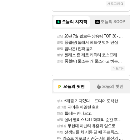
새로고침
조이
오늘의 치지직
오늘의 SOOP
카시오페아
26년 7월 팔로우 상승량 TOP 30 - 월간 치지직
잡담
풍월량) 놀래서 헤드셋 벗어 던짐
클립
임나은) 진짜 음지;;
클립
코르키
젠레스 존 제로 캐릭터 코스프레한 꽁주
짤방
풍월량) 물소는 왜 물소라고 하는거야? 아! 그만 ㅋㅋ 알았어 ㅋㅋ
클립
더보기+
트런들
오늘의 팟벤
오늘의 핫벤
6개월 기다렸다… 드디어 도착한 치사 메신저백! 실물 후기
명조
피즈
귀여운 아일릿 원희
걸그룹
힐러는 안나오고
명조
실버 팰리스 CBT 화제의 순간·후기 모음
실팰
무한대 아난타 유출과 앞으로의 예상 (루머)
섭컬겜
선생님들 차 시동 끌 때 꾸르륵소리나는데
차벤
라스트 에포크 시즌5 - 서리화신의 분노 티저
PV