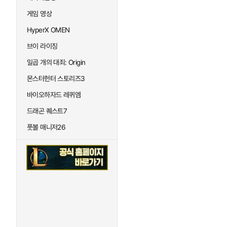
게임 영상
HyperX OMEN
브이 라이징
일곱 개의 대죄: Origin
몬스터헌터 스토리즈3
바이오하자드 레퀴엠
드래곤 퀘스트7
풋볼 매니저26