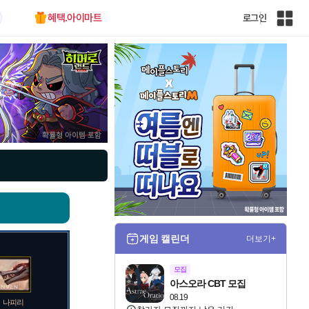
혜택.아이마트
로그인
인
벤
전
체
사
이
트
맵
게임 캘린더
더보기+
모집
아스오라 CBT 모집
08.19
나피리