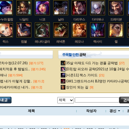
누누와 윌럼프
니달리
니코
닐라
다리우스
다이애나
드레이븐
럭스
럼블
레나타 글라스크
레넥톤
레오나
렉사이
렐
주목할 만한
공략
수정(12.07.26)
35살 아재도 다1 가는 갱플 공략법
[평가:177]
[27]
룰루
르블랑
리 신
리븐
리산드라
릴리아
마스터 이
 패치적용 후 템빌드..
[D3] 탑 피오라 공략(2021년 10월 24일 
[평가:245]
다이애나
[시즌11] 잭스 가이드
[평가:594]
[21]
 내가 이렇게 강할..
GM1그랜드마스터 BJ영만 카타리나공략(
[평가:2]
멜
모데카이저
모르가나
문도 박사
미스 포츈
밀리오
바드
 이세카이에선 내가..
장인이 되는 길
[평가:2]
[9]
베인
벡스
벨베스
벨코즈
볼리베어
브라움
브라이어
제목
작성자
갱신