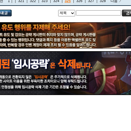
전
1
|
...
|
321
|
322
|
323
|
324
|
325
|
326
|
327
|
328
다음
비에고
빅토르
뽀삐
사미라
사이온
사일러스
샤코
세트
소나
소라카
쉔
쉬바나
스몰더
스웨인
신드라
신지드
쓰레쉬
아리
아무무
아우렐리온 솔
아이번
아트록스
아펠리오스
알리스타
암베사
애니
애니비아
애쉬
오공
오로라
오른
오리아나
올라프
요네
요릭
유나라
유미
이렐리아
이블린
이즈리얼
일라오이
자르반 4세