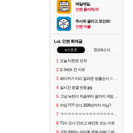
매일매일,
인벤 출석체크!
주사위 굴리고 포인트!
인벤 마블
LoL 인벤 화제글
e스포츠
정보&소식
1
오늘 티한전 요약
2
t1 3세트 진 이유
3
페이커가 미리 알려준 방출순서 ㄷㄷㄷㄷ
4
실시간 응갤 반응.jpg
5
그냥 녹턴이 처음부터 끝까지 게임 지게 굴려줬는데
6
머임???? 오너 2028년까지 아님?
7
ㅋㅋㅋㅋㅋㅋㅋㅋㅋㅋㅋㅋㅋㅋㅋㅋㅋㅋ
8
T1이 오너 안쓰고 페인트 쓰는 이유
9
구맘 한테는 아이돌 문화 어쩌고 하더니 티원 팬이 제일 역겨움 그냥