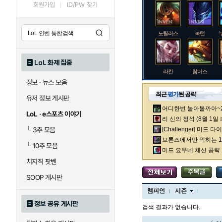
회원가입
ID/PW 찾기
노틸러스
녹턴
LoL 화제 집중
라칸
람머스
정보 · 뉴스 모음
최근
평가
된 공략
유저 정보 게시판
어디한번 놀아볼까아~2차
로크
루시안
LoL · e스포츠 이야기
리 신의 정석 (8월 1일
└
3추 모음
[Challenger] 미드 
브론즈에서만 먹히는 1렙
└
10추 모음
말자하
말파이트
미드 요우네 채신 공략
치지직 팟벤
SOOP 게시판
바이
베이가
챔피언
시즌
정보 공유 게시판
검색 결과가 없습니다.