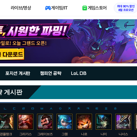
최대 90% 할인
라이브/영상
게이밍/IT
게임스토어
8월 프로모션
포지션 게시판
챔피언 공략
LoL DB
략 게시판
ㄴ
ㄷ
ㄹ
ㅁ
ㅂ
ㅅ
ㅇ
ㅈ
ㅊ
ㅋ
ㅌ
ㅍ
ㅎ
갱플랭크
그라가스
그레이브즈
그웬
나르
나미
나서스