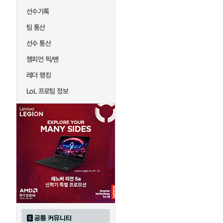
선수기록
팀 통산
선수 통산
챔피언 픽/밴
레더 랭킹
LoL 프로팀 정보
공통 커뮤니티