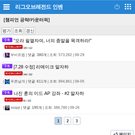
리그오브레전드
인벤
[챔피언 공략/카운터픽]
평가
조회
갱신
"오라 필멸자여, 너의 종말을 목격하라!"
100 / 112
|
부비트렙
|
댓글: 380개
|
조회: 573,282
|
08-29
[7.28 수정] 리메이크 말자하
146 / 152
|
푸른날개
|
댓글: 611개
|
조회: 894,861
|
08-05
나진 훈의 미드 AP 강좌 - #2 말자하
81 / 122
|
sxspp
|
댓글: 195개
|
조회: 386,780
|
09-26
1
2
3
+5 페이지