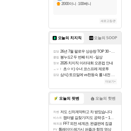
자야
2000이니
·
100베니
새로고침
조이
오늘의 치지직
오늘의 SOOP
카시오페아
26년 7월 팔로우 상승량 TOP 30 - 월간 치지직
잡담
봉누도2 두 번째 티저 - 일상
클립
2026 치지직 이리대회 오픈컵 안내
정보
코르키
초ㅇㅎ) 수녀 코스프레 제로투
ㅗㅜㅑ
삼식) 토요일에 vs한동숙 롤 내전 예정
잡담
더보기+
트런들
오늘의 팟벤
오늘의 핫벤
저도 신차계약하고 차 받았습니다
차벤
피즈
챕터별 길찾기/지도 공략 (1 ~ 12장)
비스트
FF7 외전 세계관, 완결편에 집결
해외겜
툼레이더 레가시 퍼즐과 함정 영상
PV