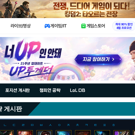
X
최대 90% 할인
라이브/영상
게이밍/IT
게임스토어
8월 프로모션
포지션 게시판
챔피언 공략
LoL DB
략 게시판
ㄴ
ㄷ
ㄹ
ㅁ
ㅂ
ㅅ
ㅇ
ㅈ
ㅊ
ㅋ
ㅌ
ㅍ
ㅎ