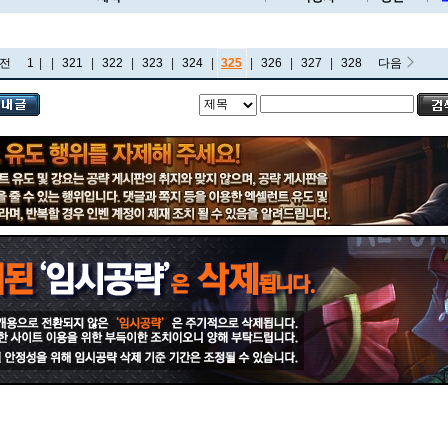
전
1
|
...
|
321
|
322
|
323
|
324
|
325
|
326
|
327
|
328
다음
비에고
빅토르
뽀삐
사미라
사이온
사일러스
샤코
세트
소나
소라카
쉔
쉬바나
스몰더
스웨인
신드라
신지드
쓰레쉬
아리
아무무
아우렐리온 솔
아이번
아트록스
아펠리오스
알리스타
암베사
애니
애니비아
애쉬
오공
오로라
오른
오리아나
올라프
요네
요릭