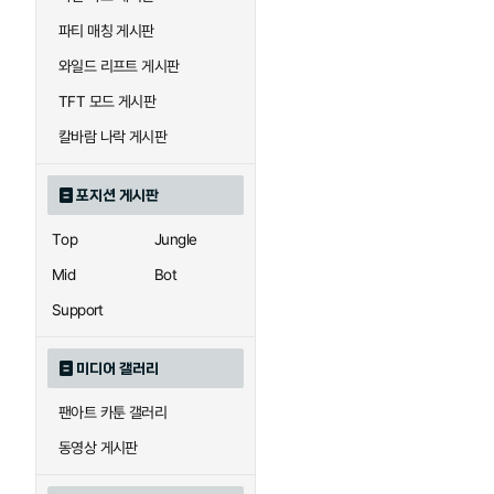
우르곳
워윅
파티 매칭 게시판
와일드 리프트 게시판
자이라
자크
TFT 모드 게시판
칼바람 나락 게시판
직스
진
포지션 게시판
Top
Jungle
카이사
카직스
Mid
Bot
Support
퀸
크산테
미디어 갤러리
팬아트 카툰 갤러리
트리스타나
트린다미어
동영상 게시판