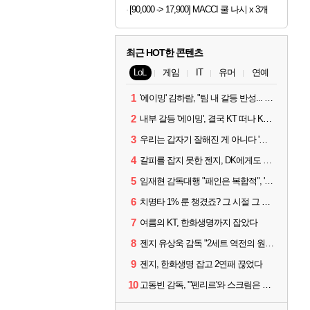
[90,000 -> 17,900] MACCI 쿨 나시 x 3개
최근 HOT한 콘텐츠
LoL
게임
IT
유머
연예
1
'에이밍' 김하람, "팀 내 갈등 반성... 끝까지 뛰고 싶었다"
2
내부 갈등 '에이밍', 결국 KT 떠나 KRX로...'지우'와 트레이드
3
우리는 갑자기 잘해진 게 아니다 '씨맥' 김대호 감독의 자신감
4
갈피를 잡지 못한 젠지, DK에게도 0:2 패배
5
임재현 감독대행 "패인은 복합적", '도란' "팀에 과부하 왔다"
6
치명타 1% 룬 챙겼죠? 그 시절 그 감성 '롤 클래식' 30일 출시
7
여름의 KT, 한화생명까지 잡았다
8
젠지 유상욱 감독 "2세트 역전의 원인...너무 급했다"
9
젠지, 한화생명 잡고 2연패 끊었다
10
고동빈 감독, "'펜리르'와 스크림은 못 해봤다...선발 고정할 듯"