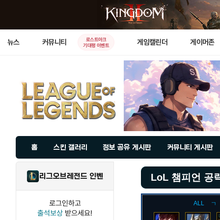
로스트아크
뉴스
커뮤니티
게임캘린더
게이머존
기대평 이벤트
홈
스킨 갤러리
정보 공유 게시판
커뮤니티 게시판
리그오브레전드 인벤
LoL 챔피언 공
로그인하고
ALL
ㄱ
출석보상
받으세요!