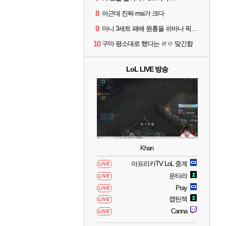
8
아근데 진짜 msi가 크다
9
아니 3세트 패배 원흉을 쉬바나 픽타령 하고있네
10
구마 평소대로 했다는 ㄹㅇ 맞긴함
LoL LIVE 방송
Khan
아프리카TV LoL 중계
LIVE
운타라
LIVE
Pray
LIVE
캡틴잭
LIVE
Canna
LIVE