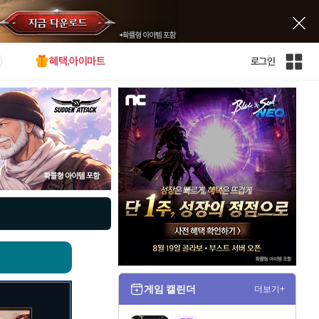
혜택.아이마트
로그인
인
벤
전
체
사
이
트
맵
게임 캘린더
더보기+