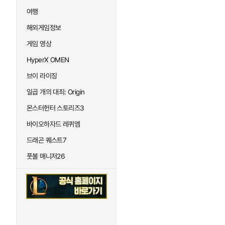
여행
해외게임정보
게임 영상
HyperX OMEN
브이 라이징
일곱 개의 대죄: Origin
몬스터헌터 스토리즈3
바이오하자드 레퀴엠
드래곤 퀘스트7
풋볼 매니저26