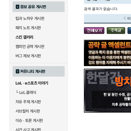
정보 공유 게시판
검색 결과가 없습니다.
팁과 노하우 게시판
이
블라디미르
블리츠크랭크
패치 노트 게시판
스킨 갤러리
세라핀
세주아니
챔피언 공략 게시판
버그 제보 게시판
시비르
신 짜오
커뮤니티 게시판
LoL · e스포츠 이야기
아칼리
아크샨
└
LoL 클래식
자유 주제 게시판
에코
엘리스
서브컬처 게시판
이슈 · 토론 게시판
사건 사고 게시판