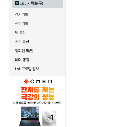
LoL 기록실(구)
하이머딩거
헤카림
경기기록
선수기록
팀 통산
선수 통산
챔피언 픽/밴
레더 랭킹
LoL 프로팀 정보