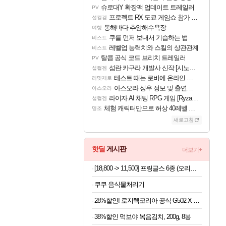
슈로대Y 확장팩 업데이트 트레일러
PV
프로젝트 RX 도쿄 게임쇼 참가 결정
섭컬겜
동해바다 추암해수욕장
여행
쿠를 먼저 보내서 기습하는 법
비스트
레벨업 능력치와 스킬의 상관관계
비스트
탈콥 공식 코드 브리치 트레일러
PV
섬란 카구라 개발사 신작 [시노비 넥서스] 연내 출시 예정
섭컬겜
테스트 때는 로비에 온라인 기능이 있는데
리밋제로
아스오라 성우 정보 및 출연작 모음
아스오라
라이자 AI 채팅 RPG 게임 [RyzaChat: AI] 공개
섭컬겜
체험 캐릭터만으로 허상 40레벨 하이와티아 5분 컷!｜에이메스·린네·모니에 명함
명조
새로고침
핫딜
게시판
더보기+
[18,800 -> 11,500] 프링글스 6종 (오리지날+사워크림어니언+치즈)
쿠쿠 음식물처리기
28%할인! 로지텍코리아 공식 G502 X 유선 게이밍 마우스 블랙
38%할인 먹보야 볶음김치, 200g, 8봉