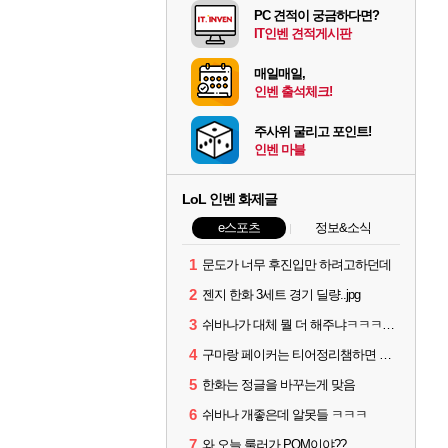
PC 견적이 궁금하다면?
IT인벤 견적게시판
매일매일,
인벤 출석체크!
주사위 굴리고 포인트!
인벤 마블
LoL 인벤 화제글
e스포츠
정보&소식
1
문도가 너무 후진입만 하려고하던데
2
젠지 한화 3세트 경기 딜량..jpg
3
쉬바나가 대체 뭘 더 해주냐ㅋㅋㅋㅋㅋㅋ
4
구마랑 페이커는 티어정리챔하면 안됨
5
한화는 정글을 바꾸는게 맞음
6
쉬바나 개좋은데 알못들 ㅋㅋㅋ
7
와 오늘 룰러가 POM이야??