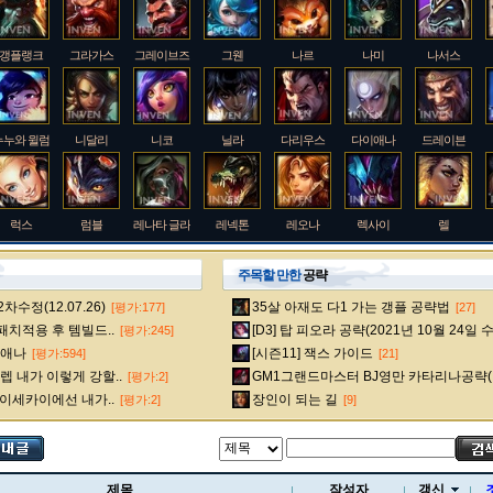
갱플랭크
그라가스
그레이브즈
그웬
나르
나미
나서스
누누와 윌럼프
니달리
니코
닐라
다리우스
다이애나
드레이븐
럭스
럼블
레나타 글라스크
레넥톤
레오나
렉사이
렐
주목할 만한
공략
수정(12.07.26)
35살 아재도 다1 가는 갱플 공략법
[평가:177]
[27]
룰루
르블랑
리 신
리븐
리산드라
릴리아
마스터 이
 패치적용 후 템빌드..
[D3] 탑 피오라 공략(2021년 10월 24일 
[평가:245]
다이애나
[시즌11] 잭스 가이드
[평가:594]
[21]
 내가 이렇게 강할..
GM1그랜드마스터 BJ영만 카타리나공략(
[평가:2]
멜
모데카이저
모르가나
문도 박사
미스 포츈
밀리오
바드
 이세카이에선 내가..
장인이 되는 길
[평가:2]
[9]
베인
벡스
벨베스
벨코즈
볼리베어
브라움
브라이어
제목
작성자
갱신