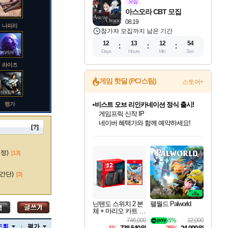
모집
아스오라 CBT 모집
08.19
나피리
참가자 모집까지 남은 기간
12
13
12
53
Days
Hours
Min
Sec
라이즈
게임 핫딜 (PC/스팀)
스토어+
렝가
비스트 오브 리인카네이션 정식 출시!
게임프릭 신작 IP
네이버 혜택가와 함께 예약하세요!
[?]
인벤게임즈 8월 특별 할인!
드래곤소드: 어웨이크닝 입점!
문명 7 특별 할인!
귀무자: 검의 길 예약 판매 중!
커세어 코브 출시 기념 할인!
더 렐릭 퍼스트 가디언 정식 출시
베데스다 40주년 기념 할인 중!
마블 투혼 파이팅 소울즈 예약 판매 중!
캡콤 프렌차이즈 할인 진행 중!
캡콤 일부 상품 상시 할인
스타워즈 은하계 레이서
로블록스 기프트 카드 공식 입점
인기 퍼블리셔 모음!
스팀으로 만나는 드래곤소드!
조선&고려 DLC 출시 예정
10% 할인과
해적'섬'을 발전시키자!
설화x하드코어 액션!
베데스다의 명작들을
마블 히어로 총 출동&화려한 격투!
몬헌, 바하 등 인기 IP를
몬헌 와일즈 & 드래곤즈 도그마2
인벤게임즈에서 10% 추가 적립
Robux를 가장 안전하고
마오카이
최대 90% 할인가를 만나보세요!
네이버혜택과 함께 만나보세요!
50%할인&추가 적립까지!
이니&베니 혜택까지!
할인&네이버혜택으로 만나보세요!
네이버페이 혜택과 만나보세요!
40주년 프로모션으로 만나보세요!
네이버 포인트 혜택까지!
할인가에 만나보세요!
일부 에디션 상시 할인!
혜택으로 예약 판매 중
편안하게 충전하세요
수정)
[13]
간단)
[3]
바루스
닌텐도 스위치 2 본
팰월드 Palworld
체 + 마리오 카트 월
드
746,000
5%
32,000
브랜드
조회
평가