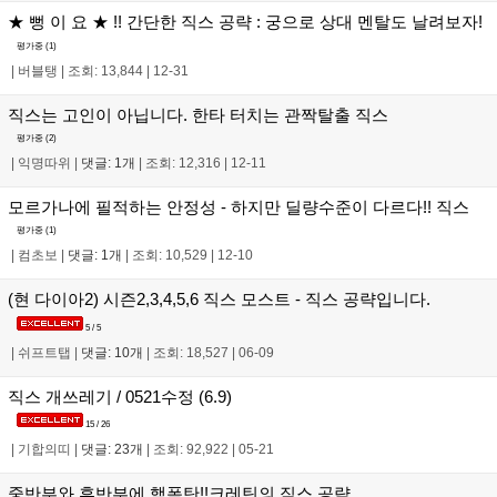
★ 뻥 이 요 ★ !! 간단한 직스 공략 : 궁으로 상대 멘탈도 날려보자!
평가중 (
1
)
|
버블탱
|
조회: 13,844
|
12-31
직스는 고인이 아닙니다. 한타 터치는 관짝탈출 직스
평가중 (
2
)
|
익명따위
|
댓글: 1개
|
조회: 12,316
|
12-11
모르가나에 필적하는 안정성 - 하지만 딜량수준이 다르다!! 직스
평가중 (
1
)
|
컴초보
|
댓글: 1개
|
조회: 10,529
|
12-10
(현 다이아2) 시즌2,3,4,5,6 직스 모스트 - 직스 공략입니다.
5 / 5
|
쉬프트탭
|
댓글: 10개
|
조회: 18,527
|
06-09
직스 개쓰레기 / 0521수정 (6.9)
15 / 26
|
기합의띠
|
댓글: 23개
|
조회: 92,922
|
05-21
중반부와 후반부에 핵폭탄!!크레틴의 직스 공략