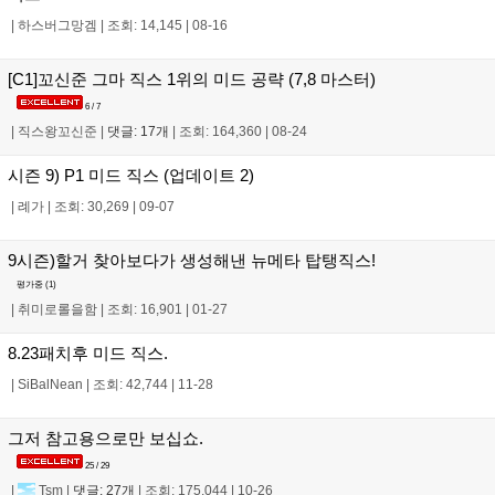
|
하스버그망겜
|
조회: 14,145
|
08-16
[C1]꼬신준 그마 직스 1위의 미드 공략 (7,8 마스터)
6 / 7
|
직스왕꼬신준
|
댓글: 17개
|
조회: 164,360
|
08-24
시즌 9) P1 미드 직스 (업데이트 2)
|
례가
|
조회: 30,269
|
09-07
9시즌)할거 찾아보다가 생성해낸 뉴메타 탑탱직스!
평가중 (
1
)
|
취미로롤을함
|
조회: 16,901
|
01-27
8.23패치후 미드 직스.
|
SiBalNean
|
조회: 42,744
|
11-28
그저 참고용으로만 보십쇼.
25 / 29
|
Tsm
|
댓글: 27개
|
조회: 175,044
|
10-26