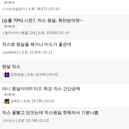
평가중 (
2
)
|
너보단잘한다
|
조회: 38,571
|
02-15
(승률 70%) 시즌7, 직스 원딜, 폭탄받아랏~
평가중 (
2
)
|
용마사마
|
댓글: 2개
|
조회: 15,938
|
02-14
직스로 원딜을 왜가냐 미드가 좋은데
|
porket13
|
조회: 15,958
|
02-11
원딜 직스
|
강제관람
|
조회: 10,550
|
02-03
아니 뭔딜이야!!! 미드 최강 직스 간단공략
평가중 (
3
)
|
크레틴
|
조회: 29,796
|
02-03
직스 꿀빨고 있엇는데 직스원딜 핫해져서 기분나쁨
|
라잇으
|
조회: 10,798
|
01-12