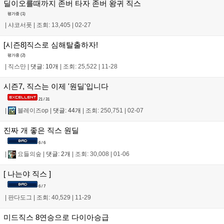
딜이오를때까지 존버 타자 존버 왕귀 직스
평가중 (
1
)
|
샤코서폿
|
조회: 13,405
|
02-27
[시즌8]직스로 심해탈출하자!
평가중 (
2
)
|
직스만
|
댓글: 10개
|
조회: 25,522
|
11-28
시즌7, 직스는 이제 '원딜'입니다
21 / 31
|
블레이즈op
|
댓글: 44개
|
조회: 250,751
|
02-07
진짜 개 좋은 직스 원딜
6 / 6
|
요들의숲
|
댓글: 2개
|
조회: 30,008
|
01-06
[ 나는야 직스 ]
6 / 7
|
판다도그
|
조회: 40,529
|
11-29
미드직스 8연승으로 다이아승급