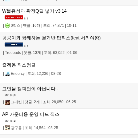
W불유성과 확정Q딜 넣기 v3.14
8 / 9
|
0직스
|
댓글: 16개
|
조회: 74,871
|
10-11
콩콩이와 함께하는 철거반 탑직스(feat.서리여왕)
3 / 5
|
Treebuds
|
댓글: 13개
|
조회: 63,052
|
01-06
즐겜용 직스정글
|
Endorcy
|
조회: 12,236
|
08-28
고인물 챔피언이 아닙니다..
평가중 (
2
)
|
크레틴
|
댓글: 2개
|
조회: 28,050
|
06-25
AP 카운터용 운영 미드 직스
평가중 (
1
)
|
광구름
|
조회: 14,564
|
03-25