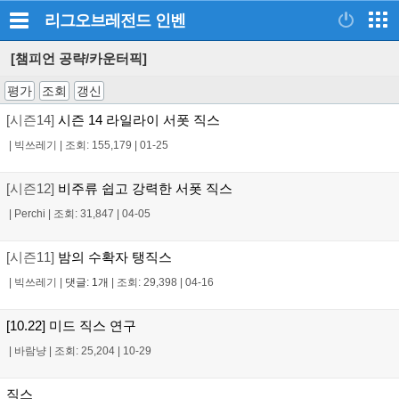
리그오브레전드
인벤
[챔피언 공략/카운터픽]
평가
조회
갱신
[시즌14]
시즌 14 라일라이 서폿 직스
|
빅쓰레기
|
조회: 155,179
|
01-25
[시즌12]
비주류 쉽고 강력한 서폿 직스
|
Perchi
|
조회: 31,847
|
04-05
[시즌11]
밤의 수확자 탱직스
|
빅쓰레기
|
댓글: 1개
|
조회: 29,398
|
04-16
[10.22] 미드 직스 연구
|
바람냥
|
조회: 25,204
|
10-29
직스