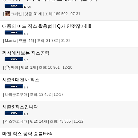
19 / 36
|
크레틴
|
댓글: 31개
|
조회: 189,502
|
07-31
애증의 미드 직스 활용법 !! Q가 안맞잖아!!!!!
6 / 8
|
Mamia
|
댓글: 4개
|
조회: 31,782
|
01-22
픽창에서보는 직스공략
5 / 5
|
짜장
|
댓글: 1개
|
조회: 10,901
|
12-20
시즌6 대천사 직스
5 / 8
|
나의군고구마
|
조회: 13,452
|
12-17
시즌6 직스입니다
8 / 9
|
직스하고싶다
|
댓글: 14개
|
조회: 73,365
|
11-22
마젠 직스 공략 승률66%