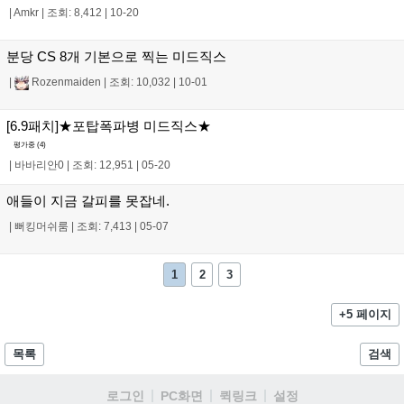
|
Amkr
|
조회: 8,412
|
10-20
분당 CS 8개 기본으로 찍는 미드직스
|
Rozenmaiden
|
조회: 10,032
|
10-01
[6.9패치]★포탑폭파병 미드직스★
평가중 (
4
)
|
바바리안0
|
조회: 12,951
|
05-20
애들이 지금 갈피를 못잡네.
|
뻐킹머쉬룸
|
조회: 7,413
|
05-07
1
2
3
+5 페이지
목록
검색
로그인
PC화면
퀵링크
설정