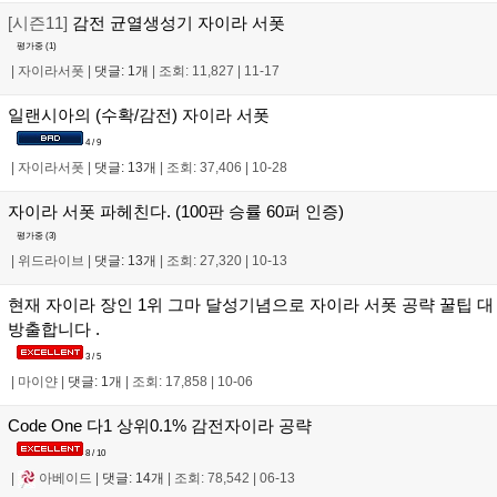
[시즌11]
감전 균열생성기 자이라 서폿
평가중 (
1
)
|
자이라서폿
|
댓글: 1개
|
조회: 11,827
|
11-17
일랜시아의 (수확/감전) 자이라 서폿
4 / 9
|
자이라서폿
|
댓글: 13개
|
조회: 37,406
|
10-28
자이라 서폿 파헤친다. (100판 승률 60퍼 인증)
평가중 (
3
)
|
위드라이브
|
댓글: 13개
|
조회: 27,320
|
10-13
현재 자이라 장인 1위 그마 달성기념으로 자이라 서폿 공략 꿀팁 대
방출합니다 .
3 / 5
|
마이얀
|
댓글: 1개
|
조회: 17,858
|
10-06
Code One 다1 상위0.1% 감전자이라 공략
8 / 10
|
아베이드
|
댓글: 14개
|
조회: 78,542
|
06-13