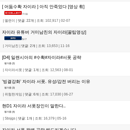
[ 어둠수확 자이라 ] 아직 안죽었다 [영상 有]
7 / 11
|
엘련이
|
댓글: 22개
|
조회: 102,917
|
02-07
자이라 유튜버 거미남친의 자이라[꿀팁영상]
5 / 7
|
거미남친
|
댓글: 2개
|
조회: 13,653
|
11-16
[D4] 일랜시아의 #수확#자이라#서폿 공략
평가중 (
2
)
|
자이라서폿
|
댓글: 1개
|
조회: 12,563
|
08-01
'빙결강화' 자이라 서폿. 유성/감전 버리는 이유
평가중 (
3
)
|
위험한게임
|
댓글: 6개
|
조회: 17,030
|
06-27
현D1 자이라 서폿장인이 말한다..
평가중 (
4
)
|
Sbsjgs
|
댓글: 1개
|
조회: 16,379
|
05-16
자이라 서폿 완벽 공략 해드리겠습니다.