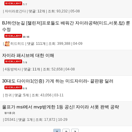
7 / 7
|
자이라로간다
|
댓글: 12개
|
조회: 93,232
|
05-08
BJ하얀눈길 [챌린저]프로들도 배워간 자이라공략(미드,서폿,탑) 룬
수정
38 / 46
|
히드히드
|
댓글: 111개
|
조회: 399,388
|
04-09
자이라 패시브에 대한 이해
7 / 9
|
4동방박사
|
댓글: 11개
|
조회: 52,658
|
04-08
30대도 다이아1(인증) 가게 하는 미드자이라- 끝판왕 딜러
6 / 8
|
천귀
|
댓글: 5개
|
조회: 43,056
|
03-11
울프가 msi에서 mvp받게한 1등 공신! 자이라 서폿 완벽 공략
평가중 (
2
)
|
D5341
|
댓글: 1개
|
조회: 17,872
|
10-29