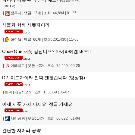
평가중 (
2
)
|
람우다
|
댓글: 12개
|
조회: 44,894
|
01-26
식물과 함께 서폿자이라
11 / 14
|
화여월
|
댓글: 60개
|
조회: 201,430
|
11-06
Code One 서폿 감전너프? 자이라에겐 버프!!
12 / 16
|
아베이드
|
댓글: 42개
|
조회: 75,449
|
09-25
D2- 미드자이라 진짜 괜찮습니다.(영상有)
12 / 14
|
천귀
|
댓글: 12개
|
조회: 133,059
|
05-07
이제 서폿 가지 마세요, 정글 가세요
8 / 9
|
사리곰탱
|
댓글: 14개
|
조회: 60,022
|
01-04
간단한 자이라 공략