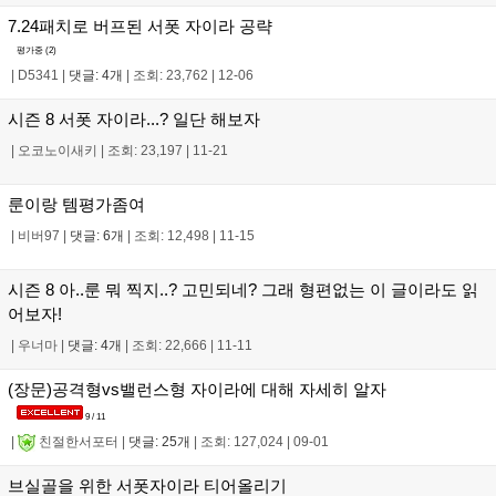
7.24패치로 버프된 서폿 자이라 공략
평가중 (
2
)
|
D5341
|
댓글: 4개
|
조회: 23,762
|
12-06
시즌 8 서폿 자이라...? 일단 해보자
|
오코노이새키
|
조회: 23,197
|
11-21
룬이랑 템평가좀여
|
비버97
|
댓글: 6개
|
조회: 12,498
|
11-15
시즌 8 아..룬 뭐 찍지..? 고민되네? 그래 형편없는 이 글이라도 읽
어보자!
|
우너마
|
댓글: 4개
|
조회: 22,666
|
11-11
(장문)공격형vs밸런스형 자이라에 대해 자세히 알자
9 / 11
|
친절한서포터
|
댓글: 25개
|
조회: 127,024
|
09-01
브실골을 위한 서폿자이라 티어올리기