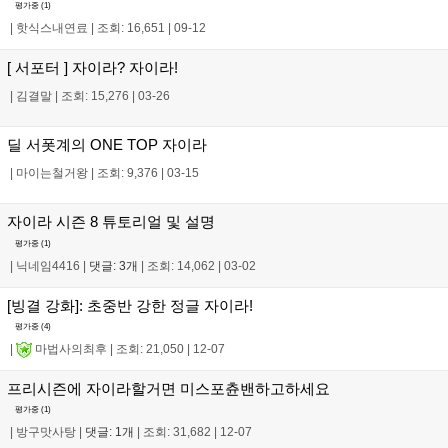
평가중 (
1
)
|
핫식스내연료
|
조회: 16,651
|
09-12
[ 서포터 ] 자이라? 자이라!
|
김결말
|
조회: 15,276
|
03-26
딜 서폿계의 ONE TOP 자이라
|
마이는철거왕
|
조회: 9,376
|
03-15
자이라 시즌 8 튜토리얼 및 설명
평가중 (
1
)
|
닉네임4416
|
댓글: 3개
|
조회: 14,062
|
03-02
[빙결 강화]: 초중반 강한 정글 자이라!
평가중 (
4
)
|
마법사의최후
|
조회: 21,050
|
12-07
프리시즌에 자이라할거면 미스포츈밴하고하세요
평가중 (
1
)
|
방구맛사탕
|
댓글: 1개
|
조회: 31,682
|
12-07