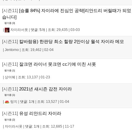
[시즌11]
[승률 84%] 자이라에 진심인 공략[리안드리 버릴때가 되었
습니다]
평가중 (
3
)
|
자이라서폿
|
댓글: 5개
|
조회: 29,435
|
03-03
[시즌11]
칼바람용) 한판당 최소 힐량 2만이상 월석 자이라 메모
|
Jentorno
|
조회: 19,462
|
02-04
[시즌11]
잘크면 라이너 못크면 cc기에 미친 서폿
평가중 (
1
)
|
상어혜
|
조회: 13,137
|
01-23
[시즌11]
2021년 새시즌 감전 자이라
평가중 (
1
)
|
텅지
|
댓글: 1개
|
조회: 13,527
|
01-04
[시즌11]
유성 리안드리 자이라
평가중 (
2
)
|
자이라서폿
|
댓글: 1개
|
조회: 12,685
|
11-17