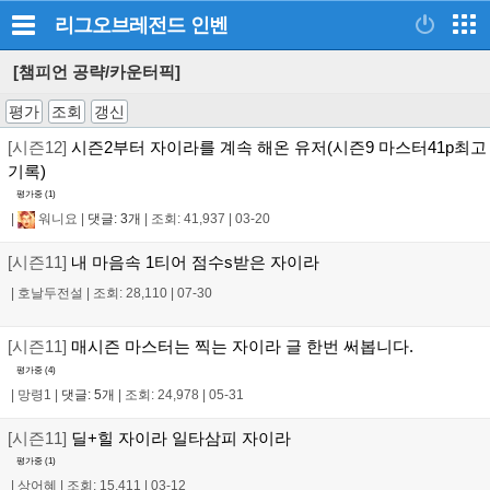
리그오브레전드
인벤
[챔피언 공략/카운터픽]
평가
조회
갱신
[시즌12]
시즌2부터 자이라를 계속 해온 유저(시즌9 마스터41p최고
기록)
평가중 (
1
)
|
워니요
|
댓글: 3개
|
조회: 41,937
|
03-20
[시즌11]
내 마음속 1티어 점수s받은 자이라
|
호날두전설
|
조회: 28,110
|
07-30
[시즌11]
매시즌 마스터는 찍는 자이라 글 한번 써봅니다.
평가중 (
4
)
|
망령1
|
댓글: 5개
|
조회: 24,978
|
05-31
[시즌11]
딜+힐 자이라 일타삼피 자이라
평가중 (
1
)
|
상어혜
|
조회: 15,411
|
03-12