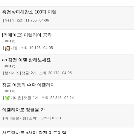
총검 w피해감소 100퍼 이렐
|
Ne1n
|
조회: 11,755
|
04-06
[리메이크] 이렐리아 공략
평가중 (
1
)
|
가젤
|
조회: 19,126
|
04-05
ap 감전 이렐 함해보세요
평가중 (
1
)
|
봉시리즈
|
댓글: 2개
|
조회: 20,178
|
04-05
정글 어둠의 수확 이렐리아
평가중 (
1
)
|
기디온
|
댓글: 1개
|
조회: 22,346
|
02-14
이렐리아로 정글을 가
|
마이는철거왕
|
조회: 11,292
|
01-31
선드락사르 q선마 감전 미드이렐