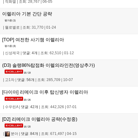
|
적화멸
|
조회: 28,767
|
06-05
이렐리아 기본 간단 공략
평가중 (
1
)
|
뭘로별로
|
조회: 31,770
|
01-24
[TOP] 여전한 사기챔 이렐리아
평가중 (
4
)
|
신성제국
|
댓글: 4개
|
조회: 62,510
|
01-12
(D3) 솔랭86%탑점화 이렐의라인전(영상추가)
16 / 19
|
고1자
|
댓글: 56개
|
조회: 285,709
|
10-07
[다이아] 리메이크 이후 탑신병자 이렐리아
20 / 26
|
수우린A
|
댓글: 42개
|
조회: 442,326
|
07-01
[D2] 리메이크 이렐리아 공략(수정중)
16 / 20
|
분아
|
댓글: 84개
|
조회: 671,497
|
04-15