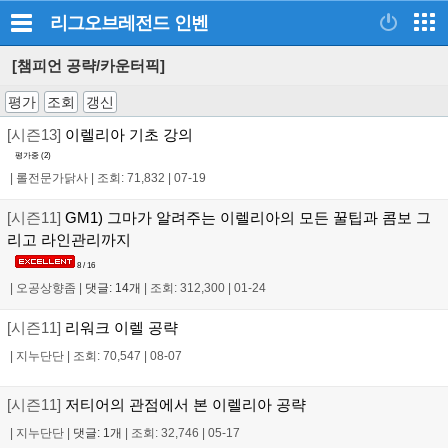
리그오브레전드
인벤
[챔피언 공략/카운터픽]
평가
조회
갱신
[시즌13]
이렐리아 기초 강의
평가중 (
2
)
|
롤전문가닭사
|
조회: 71,832
|
07-19
[시즌11]
GM1) 그마가 알려주는 이렐리아의 모든 꿀팁과 콤보 그
리고 라인관리까지
8 / 16
|
오공상향좀
|
댓글: 14개
|
조회: 312,300
|
01-24
[시즌11]
리워크 이렐 공략
|
지누단단
|
조회: 70,547
|
08-07
[시즌11]
저티어의 관점에서 본 이렐리아 공략
|
지누단단
|
댓글: 1개
|
조회: 32,746
|
05-17