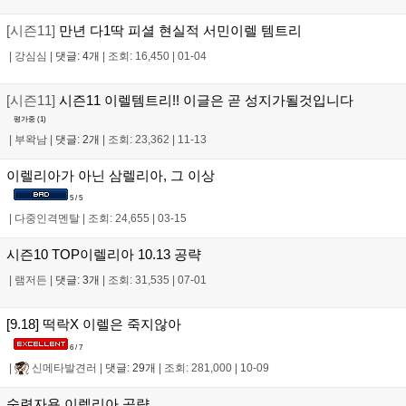
[시즌11]
만년 다1딱 피셜 현실적 서민이렐 템트리
|
강심심
|
댓글: 4개
|
조회: 16,450
|
01-04
[시즌11]
시즌11 이렐템트리!! 이글은 곧 성지가될것입니다
평가중 (
1
)
|
부왁남
|
댓글: 2개
|
조회: 23,362
|
11-13
이렐리아가 아닌 삼렐리아, 그 이상
5 / 5
|
다중인격멘탈
|
조회: 24,655
|
03-15
시즌10 TOP이렐리아 10.13 공략
|
램저든
|
댓글: 3개
|
조회: 31,535
|
07-01
[9.18] 떡락X 이렐은 죽지않아
6 / 7
|
신메타발견러
|
댓글: 29개
|
조회: 281,000
|
10-09
숙련자용 이렐리아 공략