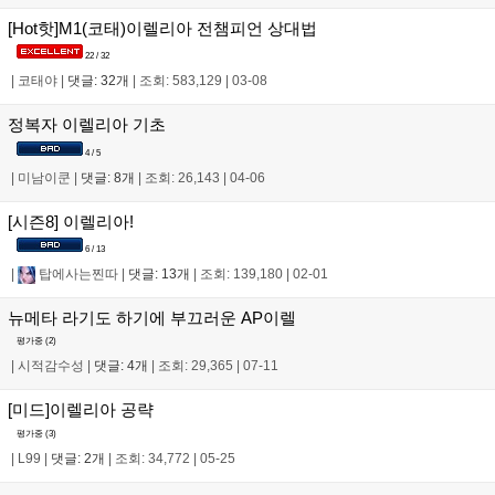
[Hot핫]M1(코태)이렐리아 전챔피언 상대법
22 / 32
|
코태야
|
댓글: 32개
|
조회: 583,129
|
03-08
정복자 이렐리아 기초
4 / 5
|
미남이쿤
|
댓글: 8개
|
조회: 26,143
|
04-06
[시즌8] 이렐리아!
6 / 13
|
탑에사는찐따
|
댓글: 13개
|
조회: 139,180
|
02-01
뉴메타 라기도 하기에 부끄러운 AP이렐
평가중 (
2
)
|
시적감수성
|
댓글: 4개
|
조회: 29,365
|
07-11
[미드]이렐리아 공략
평가중 (
3
)
|
L99
|
댓글: 2개
|
조회: 34,772
|
05-25