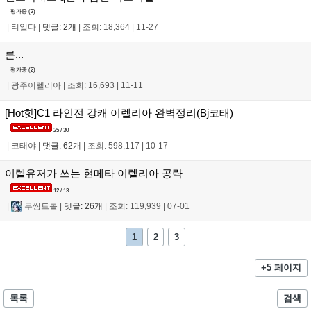
평가중 (
2
)
|
티일다
|
댓글: 2개
|
조회: 18,364
|
11-27
룬...
평가중 (
2
)
|
광주이렐리아
|
조회: 16,693
|
11-11
[Hot핫]C1 라인전 강캐 이렐리아 완벽정리(Bj코태)
25 / 30
|
코태야
|
댓글: 62개
|
조회: 598,117
|
10-17
이렐유저가 쓰는 현메타 이렐리아 공략
12 / 13
|
무쌍트롤
|
댓글: 26개
|
조회: 119,939
|
07-01
1
2
3
+5 페이지
목록
검색