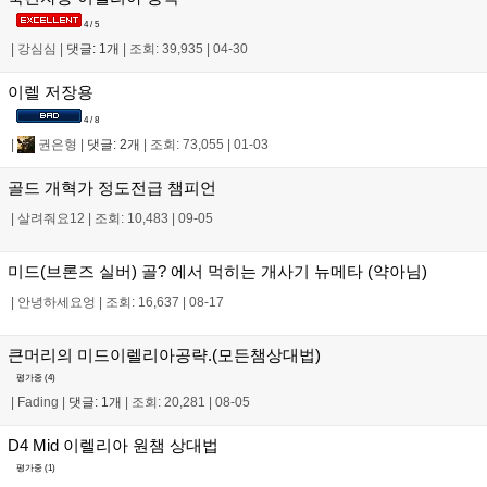
4 / 5
|
강심심
|
댓글: 1개
|
조회: 39,935
|
04-30
이렐 저장용
4 / 8
|
권은형
|
댓글: 2개
|
조회: 73,055
|
01-03
골드 개혁가 정도전급 챔피언
|
살려줘요12
|
조회: 10,483
|
09-05
미드(브론즈 실버) 골? 에서 먹히는 개사기 뉴메타 (약아님)
|
안녕하세요엉
|
조회: 16,637
|
08-17
큰머리의 미드이렐리아공략.(모든챔상대법)
평가중 (
4
)
|
Fading
|
댓글: 1개
|
조회: 20,281
|
08-05
D4 Mid 이렐리아 원챔 상대법
평가중 (
1
)