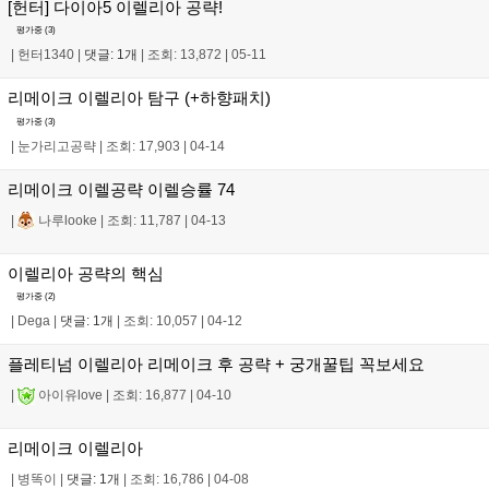
[헌터] 다이아5 이렐리아 공략!
평가중 (
3
)
|
헌터1340
|
댓글: 1개
|
조회: 13,872
|
05-11
리메이크 이렐리아 탐구 (+하향패치)
평가중 (
3
)
|
눈가리고공략
|
조회: 17,903
|
04-14
리메이크 이렐공략 이렐승률 74
|
나루looke
|
조회: 11,787
|
04-13
이렐리아 공략의 핵심
평가중 (
2
)
|
Dega
|
댓글: 1개
|
조회: 10,057
|
04-12
플레티넘 이렐리아 리메이크 후 공략 + 궁개꿀팁 꼭보세요
|
아이유love
|
조회: 16,877
|
04-10
리메이크 이렐리아
|
병똑이
|
댓글: 1개
|
조회: 16,786
|
04-08