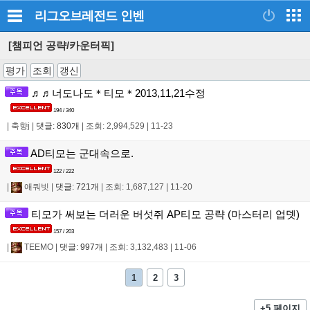
리그오브레전드
인벤
[챔피언 공략/카운터픽]
평가
조회
갱신
♬♬너도나도＊티모＊2013,11,21수정
194 / 340
|
축향j
|
댓글: 830개
|
조회: 2,994,529
|
11-23
AD티모는 군대속으로.
122 / 222
|
애쿼빗
|
댓글: 721개
|
조회: 1,687,127
|
11-20
티모가 써보는 더러운 버섯쥐 AP티모 공략 (마스터리 업뎃)
157 / 203
|
TEEMO
|
댓글: 997개
|
조회: 3,132,483
|
11-06
1
2
3
+5 페이지