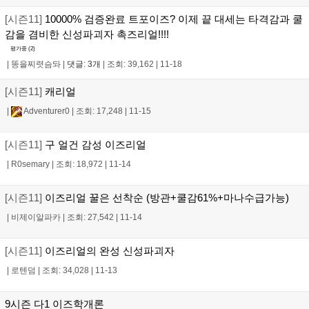
[시즌11]
10000% 검증완료 트포이즈? 이제 끝 대세는 타격감과 쿨
감을 겸비한 신성파괴자 촉즈리얼!!!!
평가중 (
2
)
|
똥을찌렷슴돠
|
댓글: 3개
|
조회: 39,162
|
11-18
[시즌11]
캐리얼
|
Adventurer0
|
조회: 17,248
|
11-15
[시즌11]
구 얼건 감성 이즈리얼
|
R0semary
|
조회: 18,972
|
11-14
[시즌11]
이즈리얼 꿀은 선착순 (방관+쿨감61%+마나수급가능)
|
비제이알파카
|
조회: 27,542
|
11-14
[시즌11]
이즈리얼의 완성 신성파괴자
|
로텐덤
|
조회: 34,028
|
11-13
9시즌 다1 이즈학개론