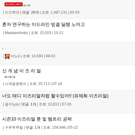
21 / 24
|
이즈학과
|
댓글: 28개
|
조회: 1,497,131
|
02-03
혼자 연구하는 미드라인 빙결 딜탱 노머고
|
Mankanshoku
|
조회: 15,503
|
10-21
.
|
야노o
|
조회: 14,504
|
08-02
신 개 념 이 즈 리 얼
평가중 (
3
)
|
사계절용빤쓰
|
조회: 20,712
|
07-18
너도 테디 이즈리얼처럼 할수있어!! (유체화 이즈리얼)
|
꿈꾸는ja
|
댓글: 1개
|
조회: 22,813
|
07-01
시즌10 이즈리얼 룬 및 템트리 공략
|
구루루루릴
|
댓글: 1개
|
조회: 158,696
|
05-22