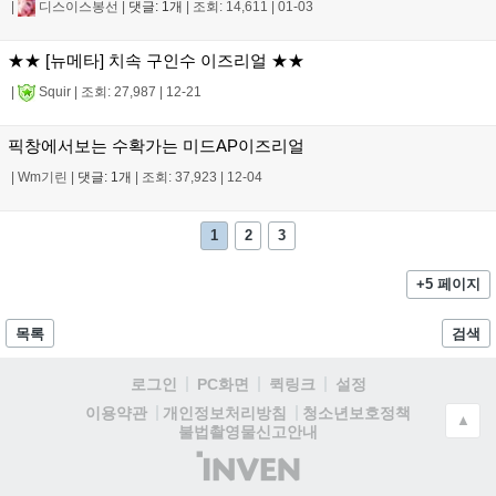
|
디스이스봉선
|
댓글: 1개
|
조회: 14,611
|
01-03
★★ [뉴메타] 치속 구인수 이즈리얼 ★★
|
Squir
|
조회: 27,987
|
12-21
픽창에서보는 수확가는 미드AP이즈리얼
|
Wm기린
|
댓글: 1개
|
조회: 37,923
|
12-04
1
2
3
+5 페이지
목록
검색
로그인
PC화면
퀵링크
설정
청소년보호정책
이용약관
개인정보처리방침
▲
불법촬영물신고안내
(주)
인