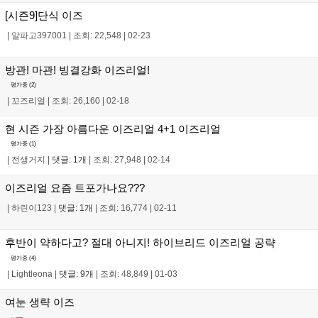
[시즌9]단식 이즈
|
알파고397001
|
조회: 22,548
|
02-23
방관! 마관! 빙결강화 이즈리얼!
평가중 (
2
)
|
꼬즈리얼
|
조회: 26,160
|
02-18
현 시즌 가장 아름다운 이즈리얼 4+1 이즈리얼
평가중 (
1
)
|
전생거지
|
댓글: 1개
|
조회: 27,948
|
02-14
이즈리얼 요즘 트포가나요???
|
하린이123
|
댓글: 1개
|
조회: 16,774
|
02-11
후반이 약하다고? 절대 아니지! 하이브리드 이즈리얼 공략
평가중 (
4
)
|
Lightleona
|
댓글: 9개
|
조회: 48,849
|
01-03
여눈 생략 이즈