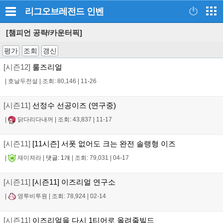
리그오브레전드
인벤
[챔피언 공략/카운터픽]
평가
조회
갱신
[시즌12]
룰즈리얼
|
호날두전설
|
조회: 80,146
|
11-26
[시즌11]
선정수 선공이즈 (연구중)
|
닭다리다내꺼
|
조회: 43,837
|
11-17
[시즌11]
[11시즌] 서폿 없어도 크는 완전 솔랭형 이즈
|
재미져라
|
댓글: 1개
|
조회: 79,031
|
04-17
[시즌11]
[시즌11] 이즈리얼 연구소
|
영투비투원
|
조회: 78,924
|
02-14
[시즌11]
이즈리얼을 다시 1티어로 올려줄빌드