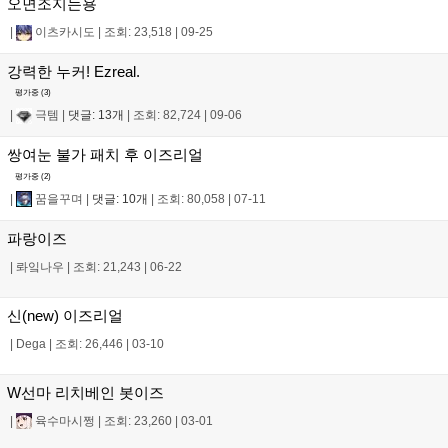
오면조지는용
|
이츠카시도
|
조회: 23,518
|
09-25
강력한 누커! Ezreal.
평가중 (
3
)
|
극템
|
댓글: 13개
|
조회: 82,724
|
09-06
쌍여눈 불가 패치 후 이즈리얼
평가중 (
2
)
|
꿈을꾸며
|
댓글: 10개
|
조회: 80,058
|
07-11
파랑이즈
|
롸잌나우
|
조회: 21,243
|
06-22
신(new) 이즈리얼
|
Dega
|
조회: 26,446
|
03-10
W선마 리치베인 봇이즈
|
육수마시쩡
|
조회: 23,260
|
03-01