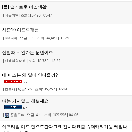
[롤] 슬기로운 이즈생활
|
게물치tv
|
조회: 15,490
|
05-14
시즌10 이즈학개론
|
Dia디아
|
댓글: 1개
|
조회: 34,661
|
01-29
신발따위 안가는 운빨이즈
|
선생님할래요
|
조회: 15,735
|
12-25
내 이즈는 왜 딜이 안나올까?
5 / 9
|
호롱새
|
댓글: 6개
|
조회: 85,257
|
07-24
여눈 가지말고 해보세요
4 / 5
|
꿈을꾸며
|
댓글: 4개
|
조회: 109,996
|
04-06
이즈리얼 미드 탑으로간다고요 갑니다요즘 슈퍼캐리가능 케일나