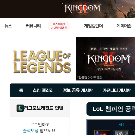
로스트아크
뉴스
커뮤니티
게임캘린더
게이머존
기대평 이벤트
홈
스킨 갤러리
정보 공유 게시판
커뮤니티 게시판
리그오브레전드 인벤
LoL 챔피언 공
로그인하고
ALL
ㄱ
출석보상
받으세요!