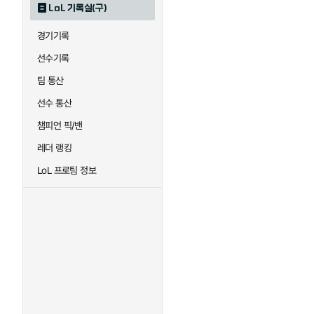
LoL 기록실(구)
하이머딩거
헤카림
경기기록
선수기록
팀 통산
선수 통산
챔피언 픽/밴
레더 랭킹
LoL 프로팀 정보