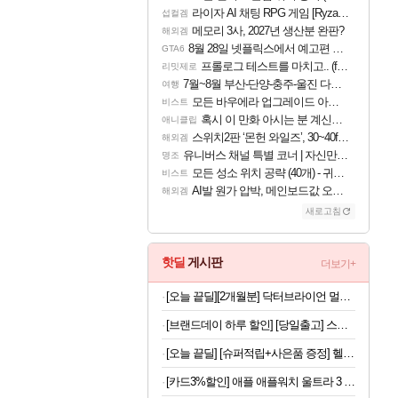
라이자 AI 채팅 RPG 게임 [RyzaChat: AI] 공개
섭컬겜
메모리 3사, 2027년 생산분 완판?
해외겜
8월 28일 넷플릭스에서 예고편 공개 예정
GTA6
프롤로그 테스트를 마치고.. (feat. 리아)
리밋제로
7월~8월 부산-단양-충주-울진 다녀왔어요~
여행
모든 바우에라 업그레이드 아이템 획득 위치 공략 (89개)
비스트
혹시 이 만화 아시는 분 계신가요
애니클립
스위치2판 ‘몬헌 와일즈’, 30~40fps 목표 추정
해외겜
유니버스 채널 특별 코너 | 자신만의 스타일
명조
모든 성소 위치 공략 (40개) - 귀환한 영혼 도전과제
비스트
AI발 원가 압박, 메인보드값 오르나
해외겜
새로고침
핫딜
게시판
더보기+
[오늘 끝딜][2개월분] 닥터브라이언 멀티비타민 피치 레몬맛 젤리 멀티구미 100구미, 2개
[브랜드데이 하루 할인] [당일출고] 스파오키즈 콜라보 반팔 파자마 모음
[오늘 끝딜] [슈퍼적립+사은품 증정] 헬스헬퍼 맥스컷 프로 크롬 추성훈 다이어트 혈당 체지방 컷팅제 120캡슐, 5개
[카드3%할인] 애플 애플워치 울트라 3 셀룰러 블랙 티타늄, 49mm, 블랙 알파인 루프 M