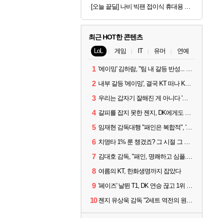
[오늘 끝딜] 나비 빅팬 접이식 휴대용 손 선풍기 저소음 BLDC 모터 4000mAh 샌드 카키
최근 HOT한 콘텐츠
LoL
게임
IT
유머
연예
1
'에이밍' 김하람, "팀 내 갈등 반성... 끝까지 뛰고 싶었다"
2
내부 갈등 '에이밍', 결국 KT 떠나 KRX로...'지우'와 트레이드
3
우리는 갑자기 잘해진 게 아니다 '씨맥' 김대호 감독의 자신감
4
갈피를 잡지 못한 젠지, DK에게도 0:2 패배
5
임재현 감독대행 "패인은 복합적", '도란' "팀에 과부하 왔다"
6
치명타 1% 룬 챙겼죠? 그 시절 그 감성 '롤 클래식' 30일 출시
7
김대호 감독, "패인, 명쾌하고 심플...다시 힘낼 수 있어"
8
여름의 KT, 한화생명까지 잡았다
9
'페이즈' 날뛴 T1, DK 연승 끊고 1위 지켜
10
젠지 유상욱 감독 "2세트 역전의 원인...너무 급했다"