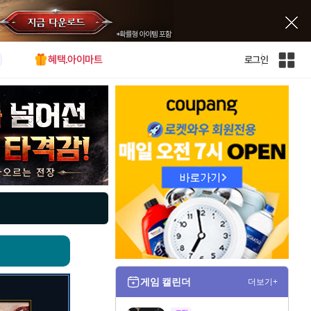
혜택.아이마트
로그인
인
벤
전
체
사
이
트
맵
게임 캘린더
더보기+