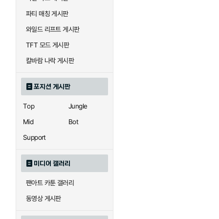
우르곳
워윅
파티 매칭 게시판
와일드 리프트 게시판
자이라
자크
TFT 모드 게시판
칼바람 나락 게시판
직스
진
포지션 게시판
Top
Jungle
카이사
카직스
Mid
Bot
Support
퀸
크산테
미디어 갤러리
팬아트 카툰 갤러리
트리스타나
트린다미어
동영상 게시판