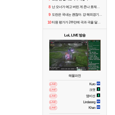
8
난 오너가 에고 버린 게 존나 호재라고 봄
9
도란은 국내는 괜찮아. 걍 해외경기가 개 쓰레기라 그래
10
티원 평가가 2주만에 극과 극을 달리고 있네
LoL LIVE 방송
해물파전
Kuro
LIVE
크캣
LIVE
앰비션
LIVE
Lindarang
LIVE
Khan
LIVE