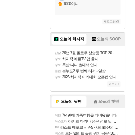
자야
1000이니
새로고침
조이
오늘의 치지직
오늘의 SOOP
카시오페아
26년 7월 팔로우 상승량 TOP 30 - 월간 치지직
잡담
치지직 애플TV 앱 출시
정보
룩삼 니니 초대석 안내
정보
코르키
봉누도2 두 번째 티저 - 일상
클립
2026 치지직 이리대회 오픈컵 안내
정보
더보기+
트런들
오늘의 팟벤
오늘의 핫벤
7년만에 가족여행을 다녀왔습니다.
여행
피즈
아키츠 아키나 성우 정보 및 주요 필모
아스오라
라스트 에포크 시즌5 - 서리화신의 분노 티저
PV
모든 엘리트 골렘 위치 공략 (30개) - 방랑 결투가
비스트