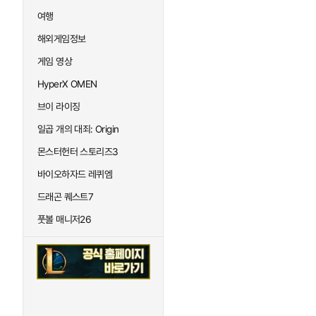
여행
해외게임정보
게임 영상
HyperX OMEN
브이 라이징
일곱 개의 대죄: Origin
몬스터헌터 스토리즈3
바이오하자드 레퀴엠
드래곤 퀘스트7
풋볼 매니저26