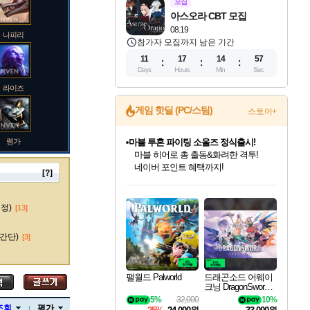
모집
아스오라 CBT 모집
08.19
나피리
참가자 모집까지 남은 기간
11
17
14
56
Days
Hours
Min
Sec
라이즈
게임 핫딜 (PC/스팀)
스토어+
렝가
마블 투혼 파이팅 소울즈 정식출시!
마블 히어로 총 출동&화려한 격투!
네이버 포인트 혜택까지!
[?]
인벤게임즈 8월 특별 할인!
드래곤소드: 어웨이크닝 입점!
문명 7 특별 할인!
귀무자: 검의 길 예약 판매 중!
비스트 오브 리인카네이션 정식 출시!
커세어 코브 출시 기념 할인!
더 렐릭 퍼스트 가디언 정식 출시
베데스다 40주년 기념 할인 중!
캡콤 프렌차이즈 할인 진행 중!
캡콤 일부 상품 상시 할인
스타워즈 은하계 레이서
로블록스 기프트 카드 공식 입점
인기 퍼블리셔 모음!
스팀으로 만나는 드래곤소드!
조선&고려 DLC 출시 예정
10% 할인과
게임프릭 신작 IP
해적'섬'을 발전시키자!
설화x하드코어 액션!
베데스다의 명작들을
몬헌, 바하 등 인기 IP를
몬헌 와일즈 & 드래곤즈 도그마2
인벤게임즈에서 10% 추가 적립
Robux를 가장 안전하고
마오카이
최대 90% 할인가를 만나보세요!
네이버혜택과 함께 만나보세요!
50%할인&추가 적립까지!
이니&베니 혜택까지!
네이버 혜택가와 함께 예약하세요!
할인&네이버혜택으로 만나보세요!
네이버페이 혜택과 만나보세요!
40주년 프로모션으로 만나보세요!
할인가에 만나보세요!
일부 에디션 상시 할인!
혜택으로 예약 판매 중
편안하게 충전하세요
수정)
[13]
간단)
[3]
바루스
팰월드 Palworld
드래곤소드 어웨이
크닝 DragonSword A
wakening
5%
32,000
10%
브랜드
조회
평가