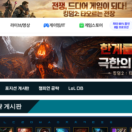
X
최대 90% 할인
라이브/영상
게이밍/IT
게임스토어
8월 프로모션
포지션 게시판
챔피언 공략
LoL DB
략 게시판
ㄴ
ㄷ
ㄹ
ㅁ
ㅂ
ㅅ
ㅇ
ㅈ
ㅊ
ㅋ
ㅌ
ㅍ
ㅎ