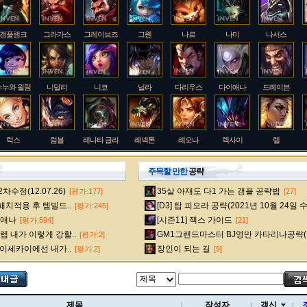
갱플랭크
그라가스
그레이브즈
그웬
나르
나미
나서스
누누와 윌럼프
니달리
니코
닐라
다리우스
다이애나
드레이븐
럭스
럼블
레나타 글라스크
레넥톤
레오나
렉사이
렐
주목할 만한
공략
수정(12.07.26)
35살 아재도 다1 가는 갱플 공략법
[평가:177]
[27]
룰루
르블랑
리 신
리븐
리산드라
릴리아
마스터 이
 패치적용 후 템빌드..
[D3] 탑 피오라 공략(2021년 10월 24일 
[평가:245]
다이애나
[시즌11] 잭스 가이드
[평가:594]
[21]
 내가 이렇게 강할..
GM1그랜드마스터 BJ영만 카타리나공략(
[평가:2]
멜
모데카이저
모르가나
문도 박사
미스 포츈
밀리오
바드
 이세카이에선 내가..
장인이 되는 길
[평가:2]
[9]
베인
벡스
벨베스
벨코즈
볼리베어
브라움
브라이어
제목
작성자
갱신