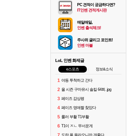
PC 견적이 궁금하다면?
IT인벤 견적게시판
매일매일,
인벤 출석체크!
주사위 굴리고 포인트!
인벤 마블
LoL 인벤 화제글
e스포츠
정보&소식
1
야동 투척하고 간다
2
올 시즌 구마유시 솔킬 64회..jpg
3
페이즈 감상평
4
페이즈 영애짤 찾았다
5
룰러 부활 T1부활
6
T1이 ㅈㄴ 무서운게
7
도란 폼 올라오니까 개좋다