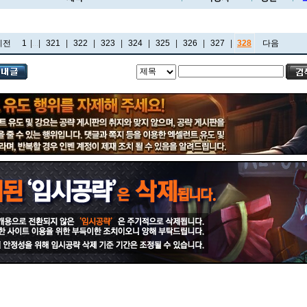
이전
1
|
...
|
321
|
322
|
323
|
324
|
325
|
326
|
327
|
328
다음
비에고
빅토르
뽀삐
사미라
사이온
사일러스
샤코
세트
소나
소라카
쉔
쉬바나
스몰더
스웨인
신드라
신지드
쓰레쉬
아리
아무무
아우렐리온 솔
아이번
아트록스
아펠리오스
알리스타
암베사
애니
애니비아
애쉬
오공
오로라
오른
오리아나
올라프
요네
요릭