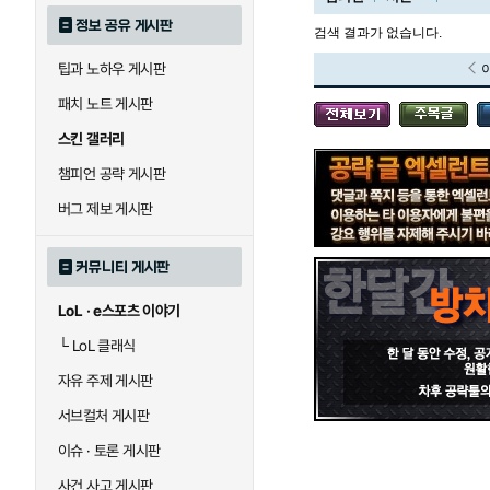
정보 공유 게시판
검색 결과가 없습니다.
팁과 노하우 게시판
블라디미르
블리츠크랭크
패치 노트 게시판
스킨 갤러리
세라핀
세주아니
챔피언 공략 게시판
버그 제보 게시판
시비르
신 짜오
커뮤니티 게시판
LoL · e스포츠 이야기
아칼리
아크샨
└
LoL 클래식
자유 주제 게시판
에코
엘리스
서브컬처 게시판
이슈 · 토론 게시판
사건 사고 게시판