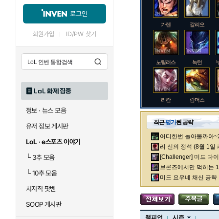
로그인
가렌
갈리오
회원가입
ID/PW 찾기
노틸러스
녹턴
LoL 화제 집중
라칸
람머스
정보 · 뉴스 모음
최근
평가
된 공략
유저 정보 게시판
어디한번 놀아볼까아~2차
로크
루시안
LoL · e스포츠 이야기
리 신의 정석 (8월 1일
└
3추 모음
[Challenger] 미드 
브론즈에서만 먹히는 1렙
└
10추 모음
말자하
말파이트
미드 요우네 채신 공략
치지직 팟벤
SOOP 게시판
바이
베이가
챔피언
시즌