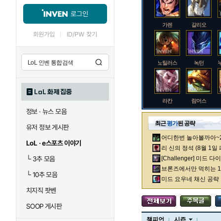
로그인
가렌
갈리오
회원가입
ID/PW 찾기
노틸러스
녹턴
LoL 화제 집중
라칸
람머스
정보 · 뉴스 모음
최근
평가
된 공략
유저 정보 게시판
어디한번 놀아볼까아~2차
로크
루시안
LoL · e스포츠 이야기
리 신의 정석 (8월 1일
└
3추 모음
[Challenger] 미드 
브론즈에서만 먹히는 1렙
└
10추 모음
말자하
말파이트
미드 요우네 채신 공략
치지직 팟벤
SOOP 게시판
바이
베이가
챔피언
시즌