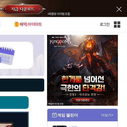
혜택.아이마트
로그인
인
벤
전
체
사
이
트
맵
게임 캘린더
더보기+