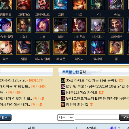
갱플랭크
그라가스
그레이브즈
그웬
나르
나미
나서스
누누와 윌럼프
니달리
니코
닐라
다리우스
다이애나
드레이븐
럭스
럼블
레나타 글라스크
레넥톤
레오나
렉사이
렐
주목할 만한
공략
수정(12.07.26)
35살 아재도 다1 가는 갱플 공략법
[평가:177]
[27]
룰루
르블랑
리 신
리븐
리산드라
릴리아
마스터 이
 패치적용 후 템빌드..
[D3] 탑 피오라 공략(2021년 10월 24일 
[평가:245]
다이애나
[시즌11] 잭스 가이드
[평가:594]
[21]
 내가 이렇게 강할..
GM1그랜드마스터 BJ영만 카타리나공략(
[평가:2]
멜
모데카이저
모르가나
문도 박사
미스 포츈
밀리오
바드
 이세카이에선 내가..
장인이 되는 길
[평가:2]
[9]
베인
벡스
벨베스
벨코즈
볼리베어
브라움
브라이어
제목
작성자
갱신