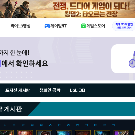
X
최대 90% 할인
라이브/영상
게이밍/IT
게임스토어
8월 프로모션
포지션 게시판
챔피언 공략
LoL DB
략 게시판
ㄴ
ㄷ
ㄹ
ㅁ
ㅂ
ㅅ
ㅇ
ㅈ
ㅊ
ㅋ
ㅌ
ㅍ
ㅎ