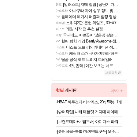
[일러스트] 자매 앨범 | 장난기 가득한 오후의 공원 (리메이크판)
명조
아사쿠라 마이 성우 정보 및 주요 필모
아스오라
툼레이더 레가시 퍼즐과 함정 영상
PV
스위치2판 ‘몬헌 와일즈’, 30~40fps 목표 추정
해외겜
게임 시작 전 추천 설정
비스트
국내에도 이쁜곳이 많은것 같습니다
여행
힐링 탐험 게임 Bearly Awesome 챕터 1 트레일러
PV
비스트 오브 리인카네이션 정보/공략글 모음
비스트
캐릭터 소개 - 카가미하라 하루
아스오라
탈콥 공식 코드 브리치 트레일러
PV
4컷 만화 | 야간 보초는 너무 힘들어
아주프로
새로고침
핫딜
게시판
더보기+
HBAF 하루견과 바삭믹스, 20g, 50봉, 1개
[슈퍼적립] 니케 태블릿 거치대 아이패드 거치대 침대 갤럭시탭 패드 The Comfy
[브랜드데이+네맴무배] 아디다스 파워튜브 중 튜빙밴드 풀업 상체 어깨 팔 근력 운동 헬스 트레이닝 기구 용품
[슈퍼적립+특별7%이벤트쿠폰] 오뚜기 참깨라면 큰컵라면 110g, 12개 [원산지:상세설명에 표시]