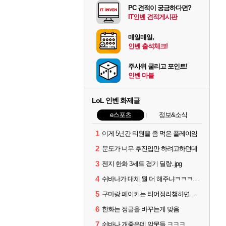
PC 견적이 궁금하다면?
IT인벤 견적게시판
매일매일,
인벤 출석체크!
주사위 굴리고 포인트!
인벤 마블
LoL 인벤 화제글
e스포츠
정보&소식
1
이게 5년간 티원을 좀 먹은 플레이임
2
문도가 너무 후진입만 하려고하던데
3
젠지 한화 3세트 경기 딜량..jpg
4
쉬바나가 대체 뭘 더 해주냐ㅋㅋㅋㅋㅋㅋ
5
구마랑 페이커는 티어정리챔하면 안됨
6
한화는 정글을 바꾸는게 맞음
7
쉬바나 개좋은데 알못들 ㅋㅋㅋ