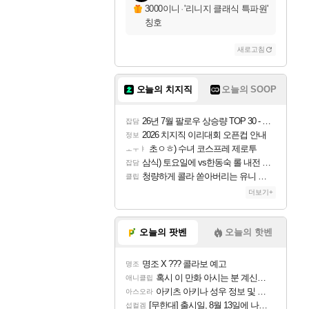
자야
3000이니
·
'리니지 클래식 특파원'
칭호
새로고침
조이
오늘의 치지직
오늘의 SOOP
카시오페아
26년 7월 팔로우 상승량 TOP 30 - 월간 치지직
잡담
2026 치지직 이리대회 오픈컵 안내
정보
초ㅇㅎ) 수녀 코스프레 제로투
ㅗㅜㅑ
코르키
삼식) 토요일에 vs한동숙 롤 내전 예정
잡담
청량하게 콜라 쏟아버리는 유니 ㅋㅋㅋ
클립
더보기+
트런들
오늘의 팟벤
오늘의 핫벤
명조 X ??? 콜라보 예고
명조
피즈
혹시 이 만화 아시는 분 계신가요
애니클립
아키츠 아키나 성우 정보 및 주요 필모
아스오라
[무한대] 출시일, 8월 13일에 나오나
섭컬겜