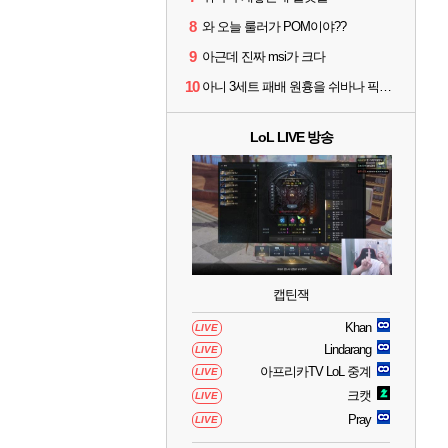
8
와 오늘 룰러가 POM이야??
9
아근데 진짜 msi가 크다
10
아니 3세트 패배 원흉을 쉬바나 픽타령 하고있네
LoL LIVE 방송
캡틴잭
Khan
LIVE
Lindarang
LIVE
아프리카TV LoL 중계
LIVE
크캣
LIVE
Pray
LIVE