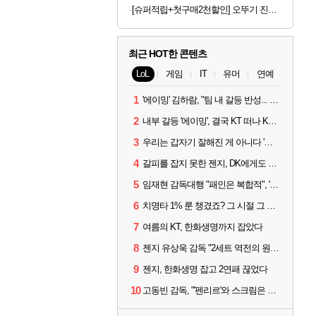
[슈퍼적립+첫구매2천할인] 오뚜기 진짬뽕 130g, 16개
최근 HOT한 콘텐츠
LoL
게임
IT
유머
연예
1
'에이밍' 김하람, "팀 내 갈등 반성... 끝까지 뛰고 싶었다"
2
내부 갈등 '에이밍', 결국 KT 떠나 KRX로...'지우'와 트레이드
3
우리는 갑자기 잘해진 게 아니다 '씨맥' 김대호 감독의 자신감
4
갈피를 잡지 못한 젠지, DK에게도 0:2 패배
5
임재현 감독대행 "패인은 복합적", '도란' "팀에 과부하 왔다"
6
치명타 1% 룬 챙겼죠? 그 시절 그 감성 '롤 클래식' 30일 출시
7
여름의 KT, 한화생명까지 잡았다
8
젠지 유상욱 감독 "2세트 역전의 원인...너무 급했다"
9
젠지, 한화생명 잡고 2연패 끊었다
10
고동빈 감독, "'펜리르'와 스크림은 못 해봤다...선발 고정할 듯"