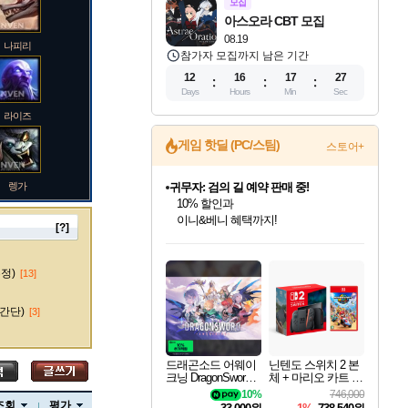
모집
아스오라 CBT 모집
08.19
나피리
참가자 모집까지 남은 기간
12
16
17
26
Days
Hours
Min
Sec
라이즈
게임 핫딜 (PC/스팀)
스토어+
렝가
비스트 오브 리인카네이션 정식 출시!
게임프릭 신작 IP
네이버 혜택가와 함께 예약하세요!
[?]
인벤게임즈 8월 특별 할인!
드래곤소드: 어웨이크닝 입점!
문명 7 특별 할인!
귀무자: 검의 길 예약 판매 중!
커세어 코브 출시 기념 할인!
더 렐릭 퍼스트 가디언 정식 출시
베데스다 40주년 기념 할인 중!
마블 투혼 파이팅 소울즈 예약 판매 중!
캡콤 프렌차이즈 할인 진행 중!
캡콤 일부 상품 상시 할인
스타워즈 은하계 레이서
로블록스 기프트 카드 공식 입점
인기 퍼블리셔 모음!
스팀으로 만나는 드래곤소드!
조선&고려 DLC 출시 예정
10% 할인과
해적'섬'을 발전시키자!
설화x하드코어 액션!
베데스다의 명작들을
마블 히어로 총 출동&화려한 격투!
몬헌, 바하 등 인기 IP를
몬헌 와일즈 & 드래곤즈 도그마2
인벤게임즈에서 10% 추가 적립
Robux를 가장 안전하고
마오카이
최대 90% 할인가를 만나보세요!
네이버혜택과 함께 만나보세요!
50%할인&추가 적립까지!
이니&베니 혜택까지!
할인&네이버혜택으로 만나보세요!
네이버페이 혜택과 만나보세요!
40주년 프로모션으로 만나보세요!
네이버 포인트 혜택까지!
할인가에 만나보세요!
일부 에디션 상시 할인!
혜택으로 예약 판매 중
편안하게 충전하세요
수정)
[13]
간단)
[3]
바루스
드래곤소드 어웨이
닌텐도 스위치 2 본
크닝 DragonSword A
체 + 마리오 카트 월
wakening
드
10%
746,000
브랜드
조회
평가