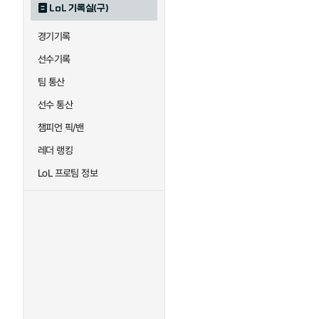
LoL 기록실(구)
하이머딩거
헤카림
경기기록
선수기록
팀 통산
선수 통산
챔피언 픽/밴
레더 랭킹
LoL 프로팀 정보