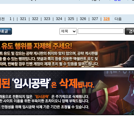
이전
1
|
...
|
321
|
322
|
323
|
324
|
325
|
326
|
327
|
328
다음
비에고
빅토르
뽀삐
사미라
사이온
사일러스
샤코
세트
소나
소라카
쉔
쉬바나
스몰더
스웨인
신드라
신지드
쓰레쉬
아리
아무무
아우렐리온 솔
아이번
아트록스
아펠리오스
알리스타
암베사
애니
애니비아
애쉬
오공
오로라
오른
오리아나
올라프
요네
요릭