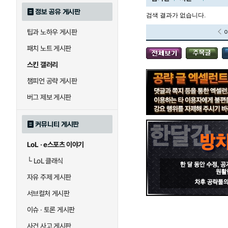
정보 공유 게시판
검색 결과가 없습니다.
팁과 노하우 게시판
블라디미르
블리츠크랭크
패치 노트 게시판
스킨 갤러리
세라핀
세주아니
챔피언 공략 게시판
버그 제보 게시판
시비르
신 짜오
커뮤니티 게시판
LoL · e스포츠 이야기
아칼리
아크샨
└
LoL 클래식
자유 주제 게시판
에코
엘리스
서브컬처 게시판
이슈 · 토론 게시판
사건 사고 게시판