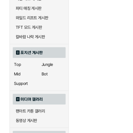
우르곳
워윅
파티 매칭 게시판
와일드 리프트 게시판
자이라
자크
TFT 모드 게시판
칼바람 나락 게시판
직스
진
포지션 게시판
Top
Jungle
카이사
카직스
Mid
Bot
Support
퀸
크산테
미디어 갤러리
팬아트 카툰 갤러리
트리스타나
트린다미어
동영상 게시판