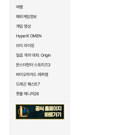
여행
해외게임정보
게임 영상
HyperX OMEN
브이 라이징
일곱 개의 대죄: Origin
몬스터헌터 스토리즈3
바이오하자드 레퀴엠
드래곤 퀘스트7
풋볼 매니저26