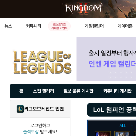
로스트아크
뉴스
커뮤니티
게임캘린더
게이머존
기대평 이벤트
홈
스킨 갤러리
정보 공유 게시판
커뮤니티 게시판
리그오브레전드 인벤
LoL 챔피언 공
로그인하고
ALL
ㄱ
출석보상
받으세요!