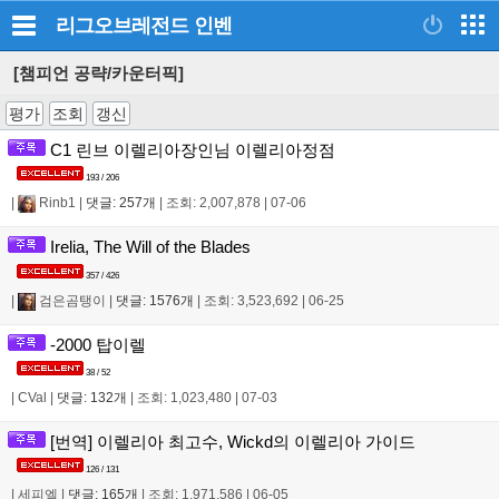
리그오브레전드
인벤
[챔피언 공략/카운터픽]
평가
조회
갱신
C1 린브 이렐리아장인님 이렐리아정점
193 / 206
|
Rinb1
|
댓글: 257개
|
조회: 2,007,878
|
07-06
Irelia, The Will of the Blades
357 / 426
|
검은곰탱이
|
댓글: 1576개
|
조회: 3,523,692
|
06-25
-2000 탑이렐
38 / 52
|
CVal
|
댓글: 132개
|
조회: 1,023,480
|
07-03
[번역] 이렐리아 최고수, Wickd의 이렐리아 가이드
126 / 131
|
세피엘
|
댓글: 165개
|
조회: 1,971,586
|
06-05