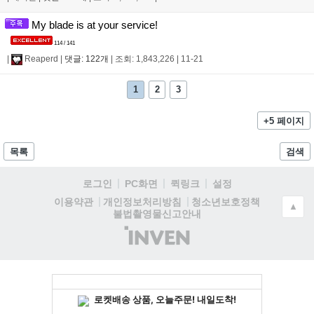
My blade is at your service!
114 / 141
|
Reaperd
|
댓글: 122개
|
조회: 1,843,226
|
11-21
1
2
3
+5 페이지
목록
검색
로그인
PC화면
퀵링크
설정
청소년보호정책
이용약관
개인정보처리방침
▲
불법촬영물신고안내
(주)
인
벤