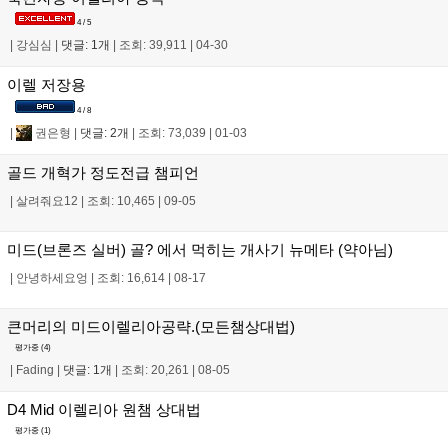
4 / 5
|
강심심
|
댓글: 1개
|
조회: 39,911
|
04-30
이렐 저장용
4 / 8
|
권은형
|
댓글: 2개
|
조회: 73,039
|
01-03
골드 개혁가 정도전급 챔피언
|
살려줘요12
|
조회: 10,465
|
09-05
미드(브론즈 실버) 골? 에서 먹히는 개사기 뉴메타 (약아님)
|
안녕하세요엉
|
조회: 16,614
|
08-17
큰머리의 미드이렐리아공략.(모든챔상대법)
평가중 (
4
)
|
Fading
|
댓글: 1개
|
조회: 20,261
|
08-05
D4 Mid 이렐리아 원챔 상대법
평가중 (
1
)