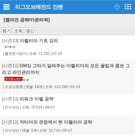
리그오브레전드
인벤
[챔피언 공략/카운터픽]
평가
조회
갱신
[시즌13]
이렐리아 기초 강의
평가중 (
2
)
|
롤전문가닭사
|
조회: 71,782
|
07-19
[시즌11]
GM1) 그마가 알려주는 이렐리아의 모든 꿀팁과 콤보 그
리고 라인관리까지
8 / 16
|
오공상향좀
|
댓글: 14개
|
조회: 312,266
|
01-24
[시즌11]
리워크 이렐 공략
|
지누단단
|
조회: 70,514
|
08-07
[시즌11]
저티어의 관점에서 본 이렐리아 공략
|
지누단단
|
댓글: 1개
|
조회: 32,714
|
05-17