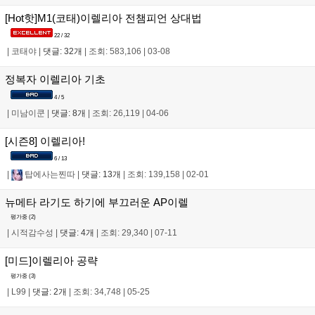
[Hot핫]M1(코태)이렐리아 전챔피언 상대법
22 / 32
|
코태야
|
댓글: 32개
|
조회: 583,106
|
03-08
정복자 이렐리아 기초
4 / 5
|
미남이쿤
|
댓글: 8개
|
조회: 26,119
|
04-06
[시즌8] 이렐리아!
6 / 13
|
탑에사는찐따
|
댓글: 13개
|
조회: 139,158
|
02-01
뉴메타 라기도 하기에 부끄러운 AP이렐
평가중 (
2
)
|
시적감수성
|
댓글: 4개
|
조회: 29,340
|
07-11
[미드]이렐리아 공략
평가중 (
3
)
|
L99
|
댓글: 2개
|
조회: 34,748
|
05-25