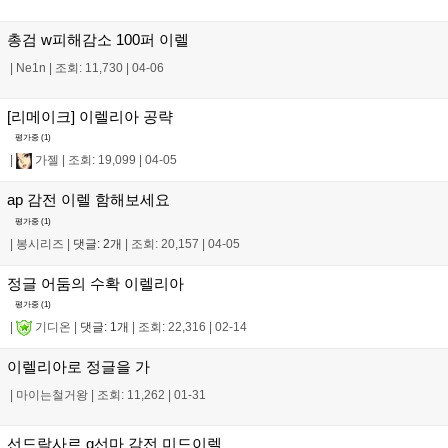
총검 w피해감소 100퍼 이렐
|
Ne1n
|
조회: 11,730
|
04-06
[리메이크] 이렐리아 공략
평가중 (
1
)
|
가젤
|
조회: 19,099
|
04-05
ap 감전 이렐 함해보세요
평가중 (
1
)
|
봉시리즈
|
댓글: 2개
|
조회: 20,157
|
04-05
정글 어둠의 수확 이렐리아
평가중 (
1
)
|
기디온
|
댓글: 1개
|
조회: 22,316
|
02-14
이렐리아로 정글을 가
|
마이는철거왕
|
조회: 11,262
|
01-31
선드락사르 q선마 감전 미드이렐