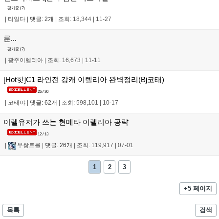
평가중 (
2
)
|
티일다
|
댓글: 2개
|
조회: 18,344
|
11-27
룬...
평가중 (
2
)
|
광주이렐리아
|
조회: 16,673
|
11-11
[Hot핫]C1 라인전 강캐 이렐리아 완벽정리(Bj코태)
25 / 30
|
코태야
|
댓글: 62개
|
조회: 598,101
|
10-17
이렐유저가 쓰는 현메타 이렐리아 공략
12 / 13
|
무쌍트롤
|
댓글: 26개
|
조회: 119,917
|
07-01
1
2
3
+5 페이지
목록
검색