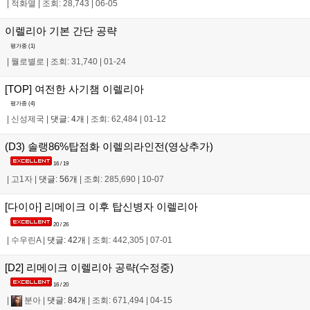
|
적화멸
|
조회: 28,743
|
06-05
이렐리아 기본 간단 공략
평가중 (
1
)
|
뭘로별로
|
조회: 31,740
|
01-24
[TOP] 여전한 사기챔 이렐리아
평가중 (
4
)
|
신성제국
|
댓글: 4개
|
조회: 62,484
|
01-12
(D3) 솔랭86%탑점화 이렐의라인전(영상추가)
16 / 19
|
고1자
|
댓글: 56개
|
조회: 285,690
|
10-07
[다이아] 리메이크 이후 탑신병자 이렐리아
20 / 26
|
수우린A
|
댓글: 42개
|
조회: 442,305
|
07-01
[D2] 리메이크 이렐리아 공략(수정중)
16 / 20
|
분아
|
댓글: 84개
|
조회: 671,494
|
04-15