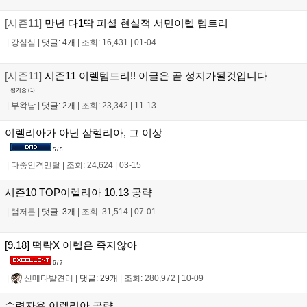
[시즌11]
만년 다1딱 피셜 현실적 서민이렐 템트리
|
강심심
|
댓글: 4개
|
조회: 16,431
|
01-04
[시즌11]
시즌11 이렐템트리!! 이글은 곧 성지가될것입니다
평가중 (
1
)
|
부왁남
|
댓글: 2개
|
조회: 23,342
|
11-13
이렐리아가 아닌 삼렐리아, 그 이상
5 / 5
|
다중인격멘탈
|
조회: 24,624
|
03-15
시즌10 TOP이렐리아 10.13 공략
|
램저든
|
댓글: 3개
|
조회: 31,514
|
07-01
[9.18] 떡락X 이렐은 죽지않아
6 / 7
|
신메타발견러
|
댓글: 29개
|
조회: 280,972
|
10-09
숙련자용 이렐리아 공략