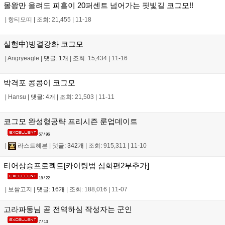
몰왕만 올려도 피흡이 20퍼센트 넘어가는 핏빛길 코그모!!
|
항티모띠
|
조회: 21,455
|
11-18
실험中)빙결강화 코그모
|
Angryeagle
|
댓글: 1개
|
조회: 15,434
|
11-16
박격포 콩콩이 코그모
|
Hansu
|
댓글: 4개
|
조회: 21,503
|
11-11
코그모 완성형공략 프리시즌 룬업데이트
57 / 96
|
라스트헤븐
|
댓글: 342개
|
조회: 915,311
|
11-10
티어상승프로젝트[카이팅법 심화편2부추가]
18 / 22
|
보쌈고지
|
댓글: 16개
|
조회: 188,016
|
11-07
고라파동님 곧 전역하심 작성자는 군인
7 / 13