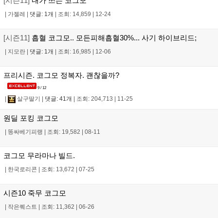
[시즌11]
내가 쓰는 코그모
|
가젤레
|
댓글: 1개
|
조회: 14,859
|
12-24
[시즌11]
흡혈 코그모.. 모든피해흡혈30%... 사기 하이브리드;
|
지모란
|
댓글: 1개
|
조회: 16,985
|
12-06
프리시즌. 코그모 정복자. 괜찮을까?
9 / 12
|
살구딸기
|
댓글: 41개
|
조회: 204,713
|
11-25
원딜 포킹 코그모
|
똥싸베기피랭
|
조회: 19,582
|
08-11
코그모 무라마나 빌드.
|
한국로리콘
|
조회: 13,672
|
07-25
시즌10 죽무 코그모
|
작은퀘스트
|
조회: 11,362
|
06-26