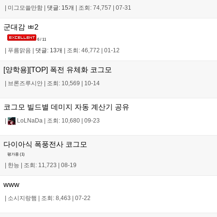
|
미그모쓸만함
|
댓글: 15개
|
조회: 74,757
|
07-31
군대감 ㅃ2
6 / 11
|
푸름맑음
|
댓글: 13개
|
조회: 46,772
|
01-12
[양학용][TOP] 폭전 유체화 코그모
|
브론즈루시안
|
조회: 10,569
|
10-14
코그모 빌드별 데미지 자동 계산기 공유
|
LoLNaDa
|
조회: 10,680
|
09-23
다이아식 폭풍전사 코그모
평가중 (
1
)
|
한능
|
조회: 11,723
|
08-19
www
|
소시지랑햄
|
조회: 8,463
|
07-22