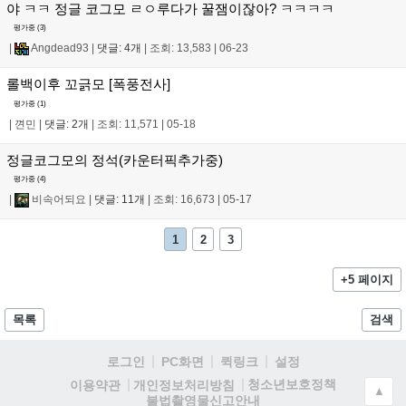
야 ㅋㅋ 정글 코그모 ㄹㅇ루다가 꿀잼이잖아? ㅋㅋㅋㅋ
평가중 (
3
)
|
Angdead93
|
댓글: 4개
|
조회: 13,583
|
06-23
롤백이후 꼬긁모 [폭풍전사]
평가중 (
1
)
|
껸민
|
댓글: 2개
|
조회: 11,571
|
05-18
정글코그모의 정석(카운터픽추가중)
평가중 (
4
)
|
비속어되요
|
댓글: 11개
|
조회: 16,673
|
05-17
1
2
3
+5 페이지
목록
검색
로그인
PC화면
퀵링크
설정
청소년보호정책
이용약관
개인정보처리방침
▲
불법촬영물신고안내