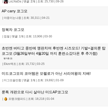
|
LoLNaDa
|
댓글: 2개
|
조회: 25,730
|
09-26
AP carry 코그모
|
야옹이는냐옹
|
조회: 30,311
|
04-21
정복자 코그모
|
낌썰
|
댓글: 1개
|
조회: 13,906
|
03-30
초반엔 버티고 중반에 깽판치며 후반엔 시즈모드! 기발+결의룬 탑
코그모 (3월26일부터 4월20일 까지 훈련소갔다온 후 추가함)
평가중 (
1
)
|
Ekzo엑조
|
조회: 15,732
|
03-25
미드코그모의 코어템은 모렐로가 아닌 서리여왕의 지배!
|
미그모쓸만함
|
댓글: 1개
|
조회: 19,692
|
01-09
룬특 개편으로 다시 살아난 미드AP코그모
|
프랭크램파드
|
조회: 18,218
|
01-04