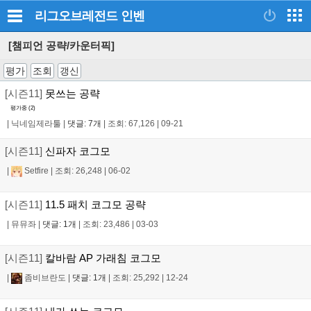
리그오브레전드
인벤
[챔피언 공략/카운터픽]
평가
조회
갱신
[시즌11]
못쓰는 공략
평가중 (
2
)
|
닉네임제라툴
|
댓글: 7개
|
조회: 67,126
|
09-21
[시즌11]
신파자 코그모
|
Setfire
|
조회: 26,248
|
06-02
[시즌11]
11.5 패치 코그모 공략
|
뮤뮤좌
|
댓글: 1개
|
조회: 23,486
|
03-03
[시즌11]
칼바람 AP 가래침 코그모
|
좀비브란도
|
댓글: 1개
|
조회: 25,292
|
12-24