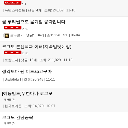
4 / 6
|
녹턴스페셜드
|
댓글: 4개
|
조회: 24,357
|
11-18
곧 루리웹으로 옮겨질 공략입니다.
24 / 37
|
살구딸기
|
댓글: 134개
|
조회: 640,730
|
06-04
코그모 룬선택과 이해(지속업뎃예정)
11 / 21
|
보쌈고지
|
댓글: 12개
|
조회: 211,029
|
11-13
생각보다 쌘 미드ap고구마
|
Sjwlalolw1
|
조회: 20,948
|
11-11
[예능빌드]무한마나 코그모
평가중 (
2
)
|
한국로리콘
|
조회: 14,970
|
10-07
코그모 간단공략
평가중 (
2
)