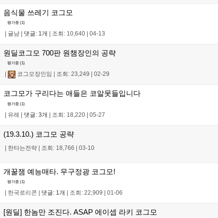
음식물 쓰레기 코그모
평가중 (
1
)
|
귤냠
|
댓글: 1개
|
조회: 10,640
|
04-13
원딜코그모 700판 원챔장인의 공략
평가중 (
1
)
|
코그모장인임
|
조회: 23,249
|
02-29
코그모가 구리다는 애들은 코알못들입니다
평가중 (
1
)
|
유례
|
댓글: 3개
|
조회: 18,220
|
05-27
(19.3.10.) 코그모 공략
|
한타는전략
|
조회: 18,766
|
03-10
개꿀잼 예능매타. 무구정광 코그모!
평가중 (
1
)
|
한국로리콘
|
댓글: 1개
|
조회: 22,909
|
01-06
[원딜] 한놈만 조진다. ASAP 에이셉 라키 코그모