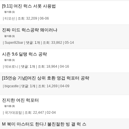
[9.11] 여진 럭스 서폿 사용법
평가중 (
1
)
|
티모선
|
조회: 32,209
|
06-06
진짜 미드 럭스공략 왜이러냐
평가중 (
1
)
|
Super82bar
|
댓글: 1개
|
조회: 33,862
|
05-14
시즌 9.6 딜탱 럭스 공략
평가중 (
1
)
|
데브로니
|
댓글: 1개
|
조회: 18,964
|
04-16
[15연승 기념]여진 상위 호환 영겁 럭포터 공략
|
bigcastle
|
댓글: 1개
|
조회: 14,269
|
04-09
진지한 여진 럭포터
평가중 (
3
)
|
국가대표탑
|
조회: 22,447
|
02-04
M 북미 마스터도 한다.! 불친절한 빙 결 럭 스