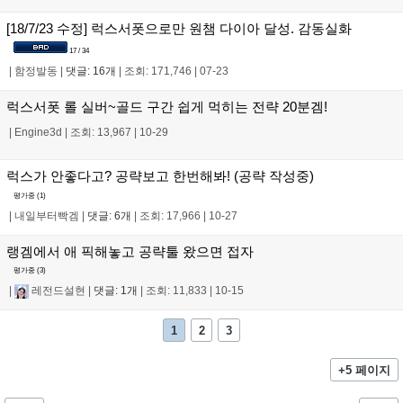
[18/7/23 수정] 럭스서폿으로만 원챔 다이아 달성. 감동실화
17 / 34
|
함정발동
|
댓글: 16개
|
조회: 171,746
|
07-23
럭스서폿 롤 실버~골드 구간 쉽게 먹히는 전략 20분겜!
|
Engine3d
|
조회: 13,967
|
10-29
럭스가 안좋다고? 공략보고 한번해봐! (공략 작성중)
평가중 (
1
)
|
내일부터빡겜
|
댓글: 6개
|
조회: 17,966
|
10-27
랭겜에서 애 픽해놓고 공략툴 왔으면 접자
평가중 (
3
)
|
레전드설현
|
댓글: 1개
|
조회: 11,833
|
10-15
1
2
3
+5 페이지