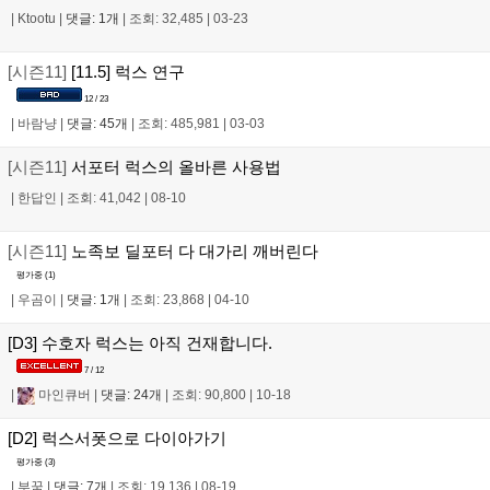
|
Ktootu
|
댓글: 1개
|
조회: 32,485
|
03-23
[시즌11]
[11.5] 럭스 연구
12 / 23
|
바람냥
|
댓글: 45개
|
조회: 485,981
|
03-03
[시즌11]
서포터 럭스의 올바른 사용법
|
한답인
|
조회: 41,042
|
08-10
[시즌11]
노족보 딜포터 다 대가리 깨버린다
평가중 (
1
)
|
우곰이
|
댓글: 1개
|
조회: 23,868
|
04-10
[D3] 수호자 럭스는 아직 건재합니다.
7 / 12
|
마인큐버
|
댓글: 24개
|
조회: 90,800
|
10-18
[D2] 럭스서폿으로 다이아가기
평가중 (
3
)
|
부꿈
|
댓글: 7개
|
조회: 19,136
|
08-19