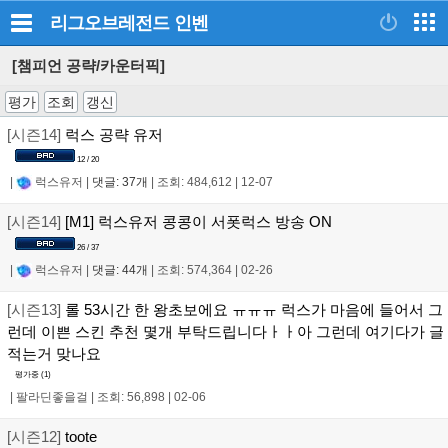
리그오브레전드
인벤
[챔피언 공략/카운터픽]
평가
조회
갱신
[시즌14]
럭스 공략 유저
12 / 20
|
럭스유저
|
댓글: 37개
|
조회: 484,612
|
12-07
[시즌14]
[M1] 럭스유저 콩콩이 서폿럭스 방송 ON
26 / 37
|
럭스유저
|
댓글: 44개
|
조회: 574,364
|
02-26
[시즌13]
롤 53시간 한 왕초보에요 ㅠㅠㅠ 럭스가 마음에 들어서 그
런데 이쁜 스킨 추천 몇개 부탁드립니다ㅏㅏ아 그런데 여기다가 글
적는거 맞나요
평가중 (
1
)
|
팔라딘좋을걸
|
조회: 56,898
|
02-06
[시즌12]
toote