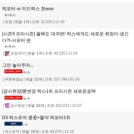
럭포터 or 미드럭스 한woo
평가중 (
1
)
|
로캥
|
댓글: 1개
|
조회: 31,020
|
11-30
[시즌9 프리시즌] 올해도 대격변! 럭스에게도 새로운 희망이 생긴
다?!-서포터 편
평가중 (
4
)
|
정점자야
|
댓글: 1개
|
조회: 40,225
|
11-24
그만 놓아주자...
10 / 12
|
푸른화염섬
|
댓글: 22개
|
조회: 237,788
|
01-10
[공사현장]룬변경 럭스1위 프리시즌 새로운공략
39 / 78
|
공사현장
|
댓글: 82개
|
조회: 822,031
|
12-07
D3 럭스유저 콩콩+물약 럭포터1위
7 / 9
|
럭스유저
|
댓글: 16개
|
조회: 83,076
|
11-15