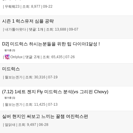
|
무훼훼23
|
조회: 8,977
|
09-22
시즌 1 럭스유저 심플 공략
|
내가톨아왓다
|
댓글: 1개
|
조회: 13,688
|
09-07
D2] 미드럭스 하시는분들을 위한 팁 다이아1달성 !
평가중 (
1
)
|
Onlylux
|
댓글: 2개
|
조회: 65,435
|
07-26
미드럭스
|
뭘보는겐가
|
조회: 30,316
|
07-19
(7.12) 1세트 젠지 Fly 미드럭스 분석(vs 그리핀 Chovy)
평가중 (
1
)
|
뭘보는겐가
|
조회: 11,425
|
07-13
실버 현지인 써보고 느끼는 꿀챔 여진럭스편
|
얼닭새
|
조회: 9,497
|
06-28