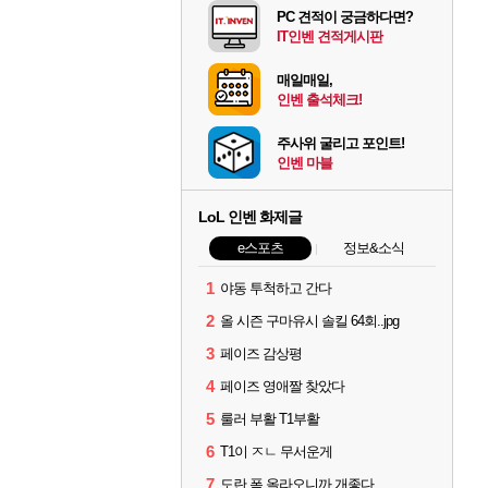
PC 견적이 궁금하다면?
IT인벤 견적게시판
매일매일,
인벤 출석체크!
주사위 굴리고 포인트!
인벤 마블
LoL 인벤 화제글
e스포츠
정보&소식
1
야동 투척하고 간다
2
올 시즌 구마유시 솔킬 64회..jpg
3
페이즈 감상평
4
페이즈 영애짤 찾았다
5
룰러 부활 T1부활
6
T1이 ㅈㄴ 무서운게
7
도란 폼 올라오니까 개좋다