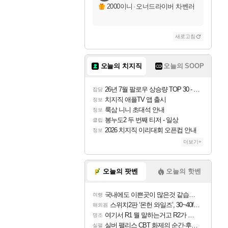
자야
2000이니
·
오너드라이버 차벤러
새로고침
조이
오늘의 치지직
오늘의 SOOP
카시오페아
26년 7월 팔로우 상승량 TOP 30 - 월간 치지직
잡담
치지직 애플TV 앱 출시
정보
룩삼 니니 초대석 안내
정보
코르키
봉누도2 두 번째 티저 - 일상
클립
2026 치지직 이리대회 오픈컵 안내
정보
더보기+
트런들
오늘의 팟벤
오늘의 핫벤
국내에도 이쁜곳이 많은것 같습니다
여행
피즈
스위치2판 ‘몬헌 와일즈’, 30~40fps 목표 추정
해외겜
여기서 R1 뭘 말하는거고 R2가 뭘말하는걸까요?
명조
실버 팰리스 CBT 화제의 순간·후기 모음
실팰