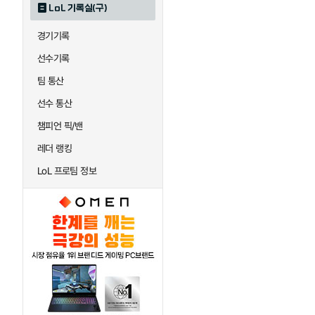
LoL 기록실(구)
하이머딩거
헤카림
경기기록
선수기록
팀 통산
선수 통산
챔피언 픽/밴
레더 랭킹
LoL 프로팀 정보