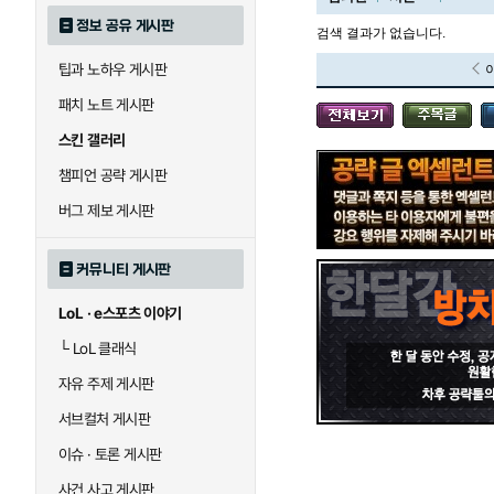
정보 공유 게시판
검색 결과가 없습니다.
팁과 노하우 게시판
블라디미르
블리츠크랭크
패치 노트 게시판
스킨 갤러리
세라핀
세주아니
챔피언 공략 게시판
버그 제보 게시판
시비르
신 짜오
커뮤니티 게시판
LoL · e스포츠 이야기
아칼리
아크샨
└
LoL 클래식
자유 주제 게시판
에코
엘리스
서브컬처 게시판
이슈 · 토론 게시판
사건 사고 게시판