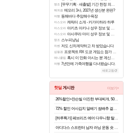
[무무기획 · 새출발] 기간 한정 의뢰 이벤트
명조
메모리 3사, 2027년 생산분 완판?
해외겜
동해바다 추암해수욕장
여행
캐릭터 소개 - 카가미하라 하루
아스오라
아키츠 아키나 성우 정보 및 주요 필모
아스오라
아사쿠라 마이 성우 정보 및 주요 필모
아스오라
스누피냥님
명조
저도 신차계약하고 차 받았습니다
차벤
프로젝트 RX 도쿄 게임쇼 참가 결정
섭컬겜
혹시 이 만화 아시는 분 계신가요
애니클립
7년만에 가족여행을 다녀왔습니다.
여행
새로고침
핫딜
게시판
더보기+
26%할인>쟌슨빌 더진한 부대찌개, 500g, 3개
72% 할인 어사김치 알배기 쌈배추 겉절이, 2kg, 1개
[하루특가] 페브리즈 에어 다우니향 탈취제 본품, 165g, 4개
아디다스 스프린터 남자 러닝 운동 숏 팬츠 블랙 KE3571