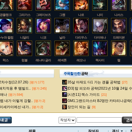
갱플랭크
그라가스
그레이브즈
그웬
나르
나미
나서스
누누와 윌럼프
니달리
니코
닐라
다리우스
다이애나
드레이븐
럭스
럼블
레나타 글라스크
레넥톤
레오나
렉사이
렐
주목할 만한
공략
수정(12.07.26)
35살 아재도 다1 가는 갱플 공략법
[평가:177]
[27]
룰루
르블랑
리 신
리븐
리산드라
릴리아
마스터 이
 패치적용 후 템빌드..
[D3] 탑 피오라 공략(2021년 10월 24일 
[평가:245]
다이애나
[시즌11] 잭스 가이드
[평가:594]
[21]
 내가 이렇게 강할..
GM1그랜드마스터 BJ영만 카타리나공략(
[평가:2]
멜
모데카이저
모르가나
문도 박사
미스 포츈
밀리오
바드
 이세카이에선 내가..
장인이 되는 길
[평가:2]
[9]
베인
벡스
벨베스
벨코즈
볼리베어
브라움
브라이어
제목
작성자
갱신