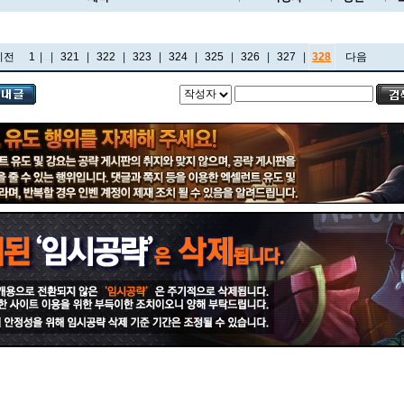
이전
1
|
...
|
321
|
322
|
323
|
324
|
325
|
326
|
327
|
328
다음
비에고
빅토르
뽀삐
사미라
사이온
사일러스
샤코
세트
소나
소라카
쉔
쉬바나
스몰더
스웨인
신드라
신지드
쓰레쉬
아리
아무무
아우렐리온 솔
아이번
아트록스
아펠리오스
알리스타
암베사
애니
애니비아
애쉬
오공
오로라
오른
오리아나
올라프
요네
요릭