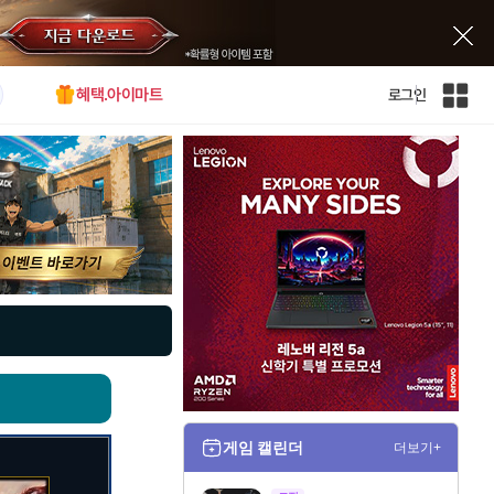
혜택.아이마트
로그인
인
벤
전
체
사
이
트
맵
게임 캘린더
더보기+