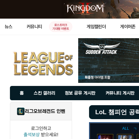
로스트아크
뉴스
커뮤니티
게임캘린더
게이머존
기대평 이벤트
홈
스킨 갤러리
정보 공유 게시판
커뮤니티 게시판
리그오브레전드 인벤
LoL 챔피언 공
로그인하고
ALL
ㄱ
출석보상
받으세요!