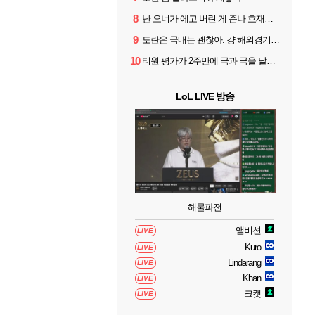
8
난 오너가 에고 버린 게 존나 호재라고 봄
9
도란은 국내는 괜찮아. 걍 해외경기가 개 쓰레기라 그래
10
티원 평가가 2주만에 극과 극을 달리고 있네
LoL LIVE 방송
해물파전
앰비션
LIVE
Kuro
LIVE
Lindarang
LIVE
Khan
LIVE
크캣
LIVE