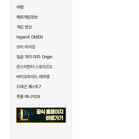
여행
해외게임정보
게임 영상
HyperX OMEN
브이 라이징
일곱 개의 대죄: Origin
몬스터헌터 스토리즈3
바이오하자드 레퀴엠
드래곤 퀘스트7
풋볼 매니저26