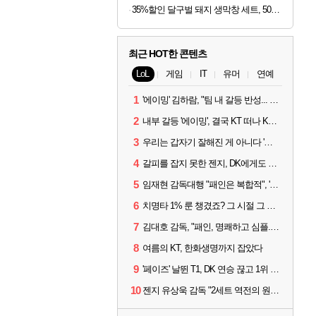
35%할인 달구벌 돼지 생막창 세트, 500g, 2봉
최근 HOT한 콘텐츠
LoL
게임
IT
유머
연예
1
'에이밍' 김하람, "팀 내 갈등 반성... 끝까지 뛰고 싶었다"
2
내부 갈등 '에이밍', 결국 KT 떠나 KRX로...'지우'와 트레이드
3
우리는 갑자기 잘해진 게 아니다 '씨맥' 김대호 감독의 자신감
4
갈피를 잡지 못한 젠지, DK에게도 0:2 패배
5
임재현 감독대행 "패인은 복합적", '도란' "팀에 과부하 왔다"
6
치명타 1% 룬 챙겼죠? 그 시절 그 감성 '롤 클래식' 30일 출시
7
김대호 감독, "패인, 명쾌하고 심플...다시 힘낼 수 있어"
8
여름의 KT, 한화생명까지 잡았다
9
'페이즈' 날뛴 T1, DK 연승 끊고 1위 지켜
10
젠지 유상욱 감독 "2세트 역전의 원인...너무 급했다"