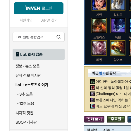
로그인
가렌
갈리오
회원가입
ID/PW 찾기
노틸러스
녹턴
LoL 화제 집중
라칸
람머스
정보 · 뉴스 모음
최근
평가
된 공략
유저 정보 게시판
어디한번 놀아볼까아~2차
로크
루시안
LoL · e스포츠 이야기
리 신의 정석 (8월 1일
└
3추 모음
[Challenger] 미드 
브론즈에서만 먹히는 1렙
└
10추 모음
말자하
말파이트
미드 요우네 채신 공략
치지직 팟벤
SOOP 게시판
바이
베이가
챔피언
시즌