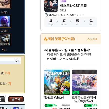
모집
아스오라 CBT 모집
08.19
나피리
참가자 모집까지 남은 기간
11
17
56
00
Days
Hours
Min
Sec
라이즈
게임 핫딜 (PC/스팀)
스토어+
렝가
마블 투혼 파이팅 소울즈 정식출시!
마블 히어로 총 출동&화려한 격투!
네이버 포인트 혜택까지!
[?]
인벤게임즈 8월 특별 할인!
드래곤소드: 어웨이크닝 입점!
문명 7 특별 할인!
귀무자: 검의 길 예약 판매 중!
비스트 오브 리인카네이션 정식 출시!
커세어 코브 출시 기념 할인!
더 렐릭 퍼스트 가디언 정식 출시
베데스다 40주년 기념 할인 중!
캡콤 프렌차이즈 할인 진행 중!
캡콤 일부 상품 상시 할인
스타워즈 은하계 레이서
로블록스 기프트 카드 공식 입점
인기 퍼블리셔 모음!
스팀으로 만나는 드래곤소드!
조선&고려 DLC 출시 예정
10% 할인과
게임프릭 신작 IP
해적'섬'을 발전시키자!
설화x하드코어 액션!
베데스다의 명작들을
몬헌, 바하 등 인기 IP를
몬헌 와일즈 & 드래곤즈 도그마2
인벤게임즈에서 10% 추가 적립
Robux를 가장 안전하고
마오카이
최대 90% 할인가를 만나보세요!
네이버혜택과 함께 만나보세요!
50%할인&추가 적립까지!
이니&베니 혜택까지!
네이버 혜택가와 함께 예약하세요!
할인&네이버혜택으로 만나보세요!
네이버페이 혜택과 만나보세요!
40주년 프로모션으로 만나보세요!
할인가에 만나보세요!
일부 에디션 상시 할인!
혜택으로 예약 판매 중
편안하게 충전하세요
수정)
[13]
간단)
[3]
바루스
팰월드 Palworld
드래곤소드 어웨이
크닝 DragonSword A
wakening
5%
32,000
10%
브랜드
조회
평가