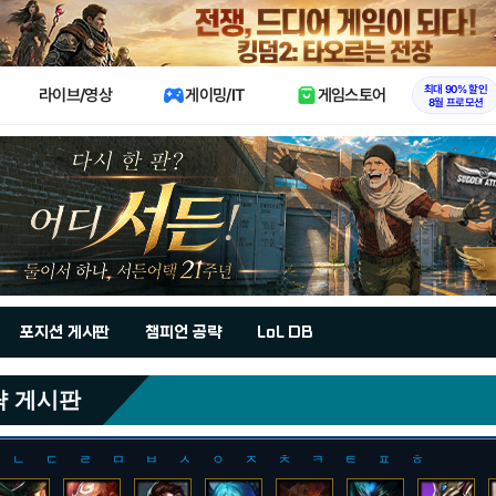
X
최대 90% 할인
라이브/영상
게이밍/IT
게임스토어
8월 프로모션
포지션 게시판
챔피언 공략
LoL DB
략 게시판
ㄴ
ㄷ
ㄹ
ㅁ
ㅂ
ㅅ
ㅇ
ㅈ
ㅊ
ㅋ
ㅌ
ㅍ
ㅎ