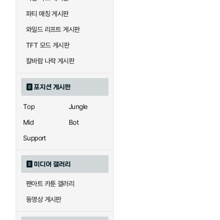
우르곳
워윅
파티 매칭 게시판
와일드 리프트 게시판
자이라
자크
TFT 모드 게시판
칼바람 나락 게시판
직스
진
포지션 게시판
Top
Jungle
카이사
카직스
Mid
Bot
Support
퀸
크산테
미디어 갤러리
팬아트 카툰 갤러리
트리스타나
트린다미어
동영상 게시판