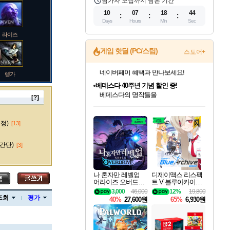
참가자 모집까지 남은 기간
10
07
18
43
Days
Hours
Min
Sec
라이즈
게임 핫딜 (PC/스팀)
스토어+
렝가
베데스다 40주년 기념 할인 중!
베데스다의 명작들을
40주년 프로모션으로 만나보세요!
[?]
인벤게임즈 8월 특별 할인!
드래곤소드: 어웨이크닝 입점!
문명 7 특별 할인!
마블 투혼 파이팅 소울즈 정식출시!
귀무자: 검의 길 예약 판매 중!
비스트 오브 리인카네이션 정식 출시!
커세어 코브 출시 기념 할인!
더 렐릭 퍼스트 가디언 정식 출시
캡콤 프렌차이즈 할인 진행 중!
캡콤 일부 상품 상시 할인
스타워즈 은하계 레이서
로블록스 기프트 카드 공식 입점
인기 퍼블리셔 모음!
스팀으로 만나는 드래곤소드!
조선&고려 DLC 출시 예정
마블 히어로 총 출동&화려한 격투!
10% 할인과
게임프릭 신작 IP
해적'섬'을 발전시키자!
설화x하드코어 액션!
몬헌, 바하 등 인기 IP를
몬헌 와일즈 & 드래곤즈 도그마2
인벤게임즈에서 10% 추가 적립
Robux를 가장 안전하고
마오카이
최대 90% 할인가를 만나보세요!
네이버혜택과 함께 만나보세요!
50%할인&추가 적립까지!
네이버 포인트 혜택까지!
이니&베니 혜택까지!
네이버 혜택가와 함께 예약하세요!
할인&네이버혜택으로 만나보세요!
네이버페이 혜택과 만나보세요!
할인가에 만나보세요!
일부 에디션 상시 할인!
혜택으로 예약 판매 중
편안하게 충전하세요
수정)
[13]
간단)
[3]
바루스
나 혼자만 레벨업
디제이맥스 리스펙
어라이즈 오버드라
트 V 블루아카이브
이브 Solo Leveling A
팩 DJMAX RESPE
3,000
46,000
12%
19,800
브랜드
rise
CT V Blue Archive P
조회
평가
40%
27,600원
65%
6,930원
ack DLC