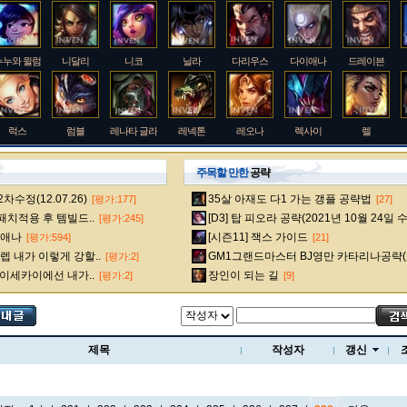
누누와 윌럼프
니달리
니코
닐라
다리우스
다이애나
드레이븐
럭스
럼블
레나타 글라스크
레넥톤
레오나
렉사이
렐
주목할 만한
공략
수정(12.07.26)
35살 아재도 다1 가는 갱플 공략법
[평가:177]
[27]
룰루
르블랑
리 신
리븐
리산드라
릴리아
마스터 이
 패치적용 후 템빌드..
[D3] 탑 피오라 공략(2021년 10월 24일 
[평가:245]
다이애나
[시즌11] 잭스 가이드
[평가:594]
[21]
 내가 이렇게 강할..
GM1그랜드마스터 BJ영만 카타리나공략(
[평가:2]
멜
모데카이저
모르가나
문도 박사
미스 포츈
밀리오
바드
 이세카이에선 내가..
장인이 되는 길
[평가:2]
[9]
베인
벡스
벨베스
벨코즈
볼리베어
브라움
브라이어
제목
작성자
갱신