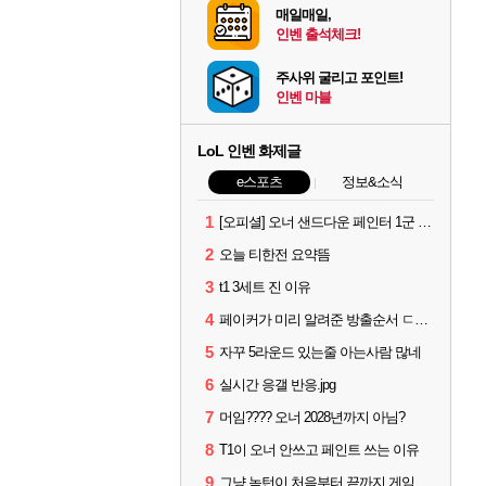
매일매일,
인벤 출석체크!
주사위 굴리고 포인트!
인벤 마블
LoL 인벤 화제글
e스포츠
정보&소식
1
[오피셜] 오너 샌드다운 페인터 1군 콜업 출전
2
오늘 티한전 요약뜸
3
t1 3세트 진 이유
4
페이커가 미리 알려준 방출순서 ㄷㄷㄷㄷ
5
자꾸 5라운드 있는줄 아는사람 많네
6
실시간 응갤 반응.jpg
7
머임???? 오너 2028년까지 아님?
8
T1이 오너 안쓰고 페인트 쓰는 이유
9
그냥 녹턴이 처음부터 끝까지 게임 지게 굴려줬는데