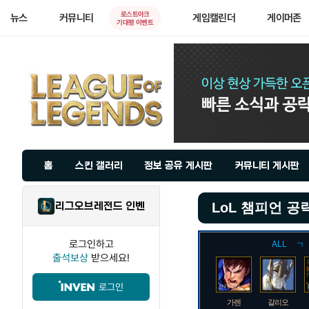
로스트아크
뉴스
커뮤니티
게임캘린더
게이머존
기대평 이벤트
홈
스킨 갤러리
정보 공유 게시판
커뮤니티 게시판
리그오브레전드 인벤
LoL 챔피언 공
로그인하고
ALL
ㄱ
출석보상
받으세요!
로그인
가렌
갈리오