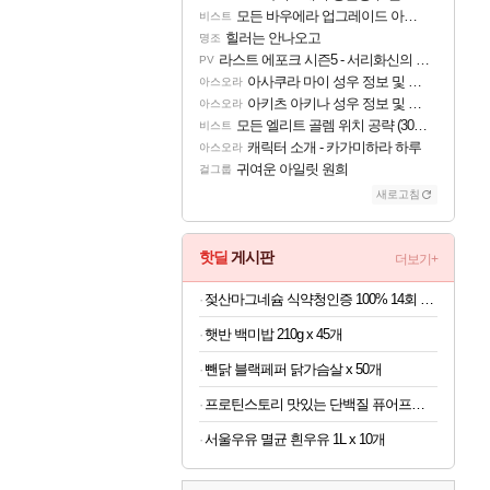
모든 바우에라 업그레이드 아이템 획득 위치 공략 (89개)
비스트
힐러는 안나오고
명조
라스트 에포크 시즌5 - 서리화신의 분노 티저
PV
아사쿠라 마이 성우 정보 및 주요 필모
아스오라
아키츠 아키나 성우 정보 및 주요 필모
아스오라
모든 엘리트 골렘 위치 공략 (30개) - 방랑 결투가
비스트
캐릭터 소개 - 카가미하라 하루
아스오라
귀여운 아일릿 원희
걸그룹
새로고침
핫딜
게시판
더보기+
젖산마그네슘 식약청인증 100% 14회 x 6박스
햇반 백미밥 210g x 45개
뺀닭 블랙페퍼 닭가슴살 x 50개
프로틴스토리 맛있는 단백질 퓨어프로틴7 3kg
서울우유 멸균 흰우유 1L x 10개