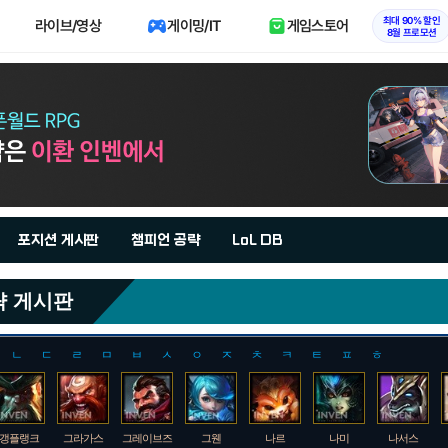
최대 90% 할인
라이브/영상
게이밍/IT
게임스토어
8월 프로모션
포지션 게시판
챔피언 공략
LoL DB
략 게시판
ㄴ
ㄷ
ㄹ
ㅁ
ㅂ
ㅅ
ㅇ
ㅈ
ㅊ
ㅋ
ㅌ
ㅍ
ㅎ
갱플랭크
그라가스
그레이브즈
그웬
나르
나미
나서스