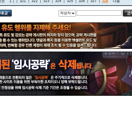
이전
1
|
...
|
321
|
322
|
323
|
324
|
325
|
326
|
327
|
328
다음
비에고
빅토르
뽀삐
사미라
사이온
사일러스
샤코
세트
소나
소라카
쉔
쉬바나
스몰더
스웨인
신드라
신지드
쓰레쉬
아리
아무무
아우렐리온 솔
아이번
아트록스
아펠리오스
알리스타
암베사
애니
애니비아
애쉬
오공
오로라
오른
오리아나
올라프
요네
요릭
유나라
유미
이렐리아
이블린
이즈리얼
일라오이
자르반 4세