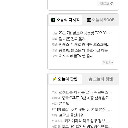
새로고침
조이
오늘의 치지직
오늘의 SOOP
카시오페아
26년 7월 팔로우 상승량 TOP 30 - 월간 치지직
잡담
임나은) 진짜 음지;;
클립
젠레스 존 제로 캐릭터 코스프레한 꽁주
짤방
코르키
풍월량) 물소는 왜 물소라고 하는거야? 아! 그만 ㅋㅋ 알았어 ㅋㅋ
클립
치지직 애플TV 앱 출시
정보
더보기+
트런들
오늘의 팟벤
오늘의 핫벤
선생님들 차 시동 끌 때 꾸르륵소리나는데
차벤
피즈
중국 CXMT, D램 매출 점유율 7%…글로벌 4위로 부상
해외겜
운문댐
여행
[페르소나5: 더 팬텀 X] 괴도 영상 l 타카마키 안·댄싱 스타
PV
설악산 울산바위
여행
카가미하라 하루 성우 정보 및 주요 필모
아스오라
포트나이트에서 명일방주 엔드필드 [펠리카] 판매 예정
섭컬겜