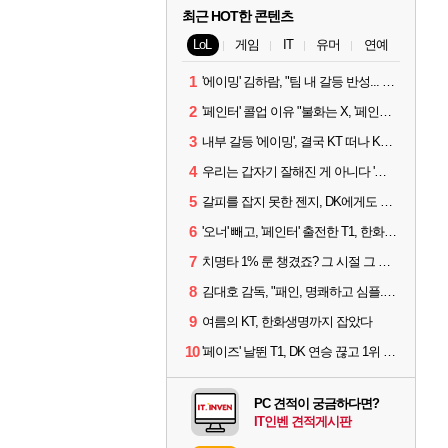
최근 HOT한 콘텐츠
LoL
게임
IT
유머
연예
1
'에이밍' 김하람, "팀 내 갈등 반성... 끝까지 뛰고 싶었다"
2
'페인터' 콜업 이유 "불화는 X, '페인터'는 부족한 콜을 채워줄 선수"
3
내부 갈등 '에이밍', 결국 KT 떠나 KRX로...'지우'와 트레이드
4
우리는 갑자기 잘해진 게 아니다 '씨맥' 김대호 감독의 자신감
5
갈피를 잡지 못한 젠지, DK에게도 0:2 패배
6
'오너' 빼고, '페인터' 출전한 T1, 한화생명에 패배
7
치명타 1% 룬 챙겼죠? 그 시절 그 감성 '롤 클래식' 30일 출시
8
김대호 감독, "패인, 명쾌하고 심플...다시 힘낼 수 있어"
9
여름의 KT, 한화생명까지 잡았다
10
'페이즈' 날뛴 T1, DK 연승 끊고 1위 지켜
PC 견적이 궁금하다면?
IT인벤 견적게시판