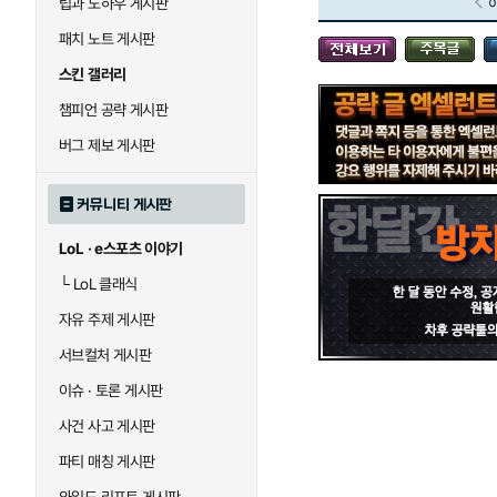
팁과 노하우 게시판
블라디미르
블리츠크랭크
패치 노트 게시판
스킨 갤러리
세라핀
세주아니
챔피언 공략 게시판
버그 제보 게시판
시비르
신 짜오
커뮤니티 게시판
LoL · e스포츠 이야기
아칼리
아크샨
└
LoL 클래식
자유 주제 게시판
에코
엘리스
서브컬처 게시판
이슈 · 토론 게시판
사건 사고 게시판
우르곳
워윅
파티 매칭 게시판