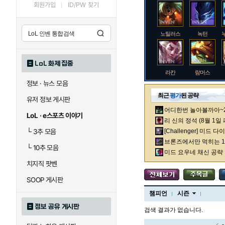
회원가입
ID/PW 찾기
노틸러스
녹턴
LoL 화제 집중
라칸
람머스
정보 · 뉴스 모음
최근
평가
된 공략
유저 정보 게시판
어디한번 놀아볼까아~2차
로크
루시안
LoL · e스포츠 이야기
리 신의 정석 (8월 1일
└
3추 모음
[Challenger] 미드 
브론즈에서만 먹히는 1렙
└
10추 모음
말자하
말파이트
미드 요우네 채신 공략
치지직 팟벤
SOOP 게시판
바이
베이가
챔피언
시즌
정보 공유 게시판
검색 결과가 없습니다.