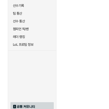
선수기록
팀 통산
선수 통산
챔피언 픽/밴
레더 랭킹
LoL 프로팀 정보
공통 커뮤니티