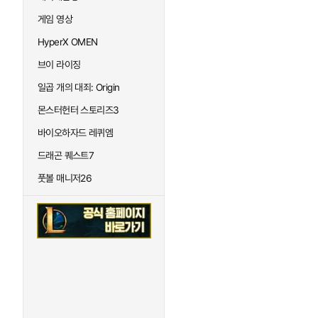
게임 영상
HyperX OMEN
브이 라이징
일곱 개의 대죄: Origin
몬스터헌터 스토리즈3
바이오하자드 레퀴엠
드래곤 퀘스트7
풋볼 매니저26