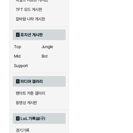
와일드 리프트 게시판
자이라
자크
TFT 모드 게시판
칼바람 나락 게시판
직스
진
포지션 게시판
Top
Jungle
카이사
카직스
Mid
Bot
Support
퀸
크산테
미디어 갤러리
팬아트 카툰 갤러리
트리스타나
트린다미어
동영상 게시판
LoL 기록실(구)
하이머딩거
헤카림
경기기록