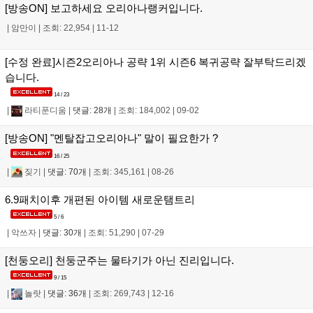
[방송ON] 보고하세요 오리아나랭커입니다.
|
암만이
|
조회: 22,954
|
11-12
[수정 완료]시즌2오리아나 공략 1위 시즌6 복귀공략 잘부탁드리겠
습니다.
14 / 23
|
라티푼디움
|
댓글: 28개
|
조회: 184,002
|
09-02
[방송ON] "멘탈잡고오리아나" 말이 필요한가 ?
16 / 25
|
짖기
|
댓글: 70개
|
조회: 345,161
|
08-26
6.9패치이후 개편된 아이템 새로운탬트리
5 / 6
|
악쓰자
|
댓글: 30개
|
조회: 51,290
|
07-29
[천둥오리] 천둥군주는 물타기가 아닌 진리입니다.
9 / 15
|
놀랏
|
댓글: 36개
|
조회: 269,743
|
12-16