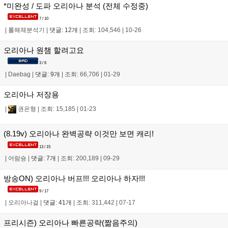
*미완성 / 도파 오리아나 분석 (전체 수정중)
7 / 10
|
롤해체분석기
|
댓글: 12개
|
조회: 104,546
|
10-26
오리아나 원챔 할려고요
3 / 6
|
Daebag
|
댓글: 9개
|
조회: 66,706
|
01-29
오리아나 저장용
|
권은형
|
조회: 15,185
|
01-23
(8.19v) 오리아나 완벽공략 이것만 보면 캐리!
13 / 15
|
어람숑
|
댓글: 7개
|
조회: 200,189
|
09-29
방송ON) 오리아나 버프!!! 오리아나 하자!!!
9 / 17
|
오리아나걸
|
댓글: 41개
|
조회: 311,442
|
07-17
프리시즌) 오리아나 빠른공략(짦음주의)