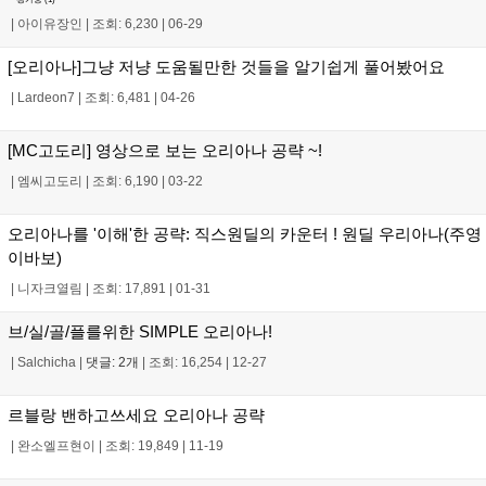
|
아이유장인
|
조회: 6,230
|
06-29
[오리아나]그냥 저냥 도움될만한 것들을 알기쉽게 풀어봤어요
|
Lardeon7
|
조회: 6,481
|
04-26
[MC고도리] 영상으로 보는 오리아나 공략 ~!
|
엠씨고도리
|
조회: 6,190
|
03-22
오리아나를 '이해'한 공략: 직스원딜의 카운터 ! 원딜 우리아나(주영
이바보)
|
니자크열림
|
조회: 17,891
|
01-31
브/실/골/플를위한 SIMPLE 오리아나!
|
Salchicha
|
댓글: 2개
|
조회: 16,254
|
12-27
르블랑 밴하고쓰세요 오리아나 공략
|
완소엘프현이
|
조회: 19,849
|
11-19