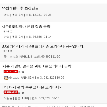
ap템개편이후 초간단글
|
멨므
|
댓글: 3개
|
조회: 12,281
|
02-28
시즌8 오리아나 운영 집중 공략!
평가중 (
1
)
|
만겸
|
댓글: 2개
|
조회: 36,656
|
11-14
BJ오리아나의 시즌8 프리시즌 오리아나 공략입니다.
평가중 (
3
)
|
꽃미남승호
|
댓글: 2개
|
조회: 60,895
|
11-10
[시즌 7] 일반 꼴픽을 위한 1분 오리아나 공략
25 / 35
|
Abraxas
|
댓글: 86개
|
조회: 681,826
|
10-09
[D5] 다시 관짝 부수고 나온 오리아나?
22 / 29
|
어람숑
|
댓글: 118개
|
조회: 503,073
|
08-14