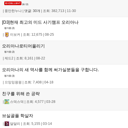
16 / 21
|
풍만한누나
|
댓글: 30개
|
조회: 382,713
|
11-30
[D3]현재 최고의 미드 사기챔프 오리아나
평가중 (
2
)
|
이보커
|
조회: 12,675
|
08-25
오리아나로티어올리기
평가중 (
2
)
|
제드2
|
조회: 8,161
|
08-22
오리아나의 새 역사를 함께 써가실분들을 구합니다.
평가중 (
3
)
|
으잉잉읭읭
|
조회: 7,408
|
04-18
친구를 위해 쓴 공략
|
스덕스덕
|
조회: 4,577
|
03-28
브실골플 학살자
|
달달리
|
조회: 5,155
|
03-14