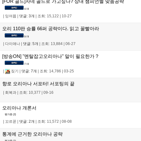
[FOR 골드]자네 골드로 가고싶나? 상대 챔피언별 맞춤공략
4 / 8
|
잉여몹
|
댓글: 3개
|
조회: 15,122
|
10-27
오리 110판 승률 66퍼 공략이다. 읽고 꿀빨아라
9 / 9
|
다이얘나
|
댓글: 5개
|
조회: 13,884
|
06-27
[방송ON] "멘탈잡고오리아나" 말이 필요한가 ?
7 / 8
|
짖기
|
댓글: 7개
|
조회: 14,786
|
03-25
향로 오리아나 서포터! 서포팅의 끝
|
회복과
|
조회: 10,377
|
09-16
오리아나 개론서
평가중 (
2
)
|
꼬르꼳
|
댓글: 2개
|
조회: 11,572
|
08-08
통계에 근거한 오리아나 공략
평가중 (
1
)