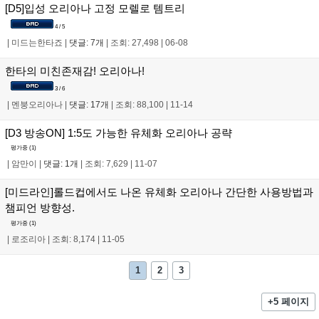
[D5]입성 오리아나 고정 모렐로 템트리
4 / 5
|
미드는한타죠
|
댓글: 7개
|
조회: 27,498
|
06-08
한타의 미친존재감! 오리아나!
3 / 6
|
멘붕오리아나
|
댓글: 17개
|
조회: 88,100
|
11-14
[D3 방송ON] 1:5도 가능한 유체화 오리아나 공략
평가중 (
1
)
|
암만이
|
댓글: 1개
|
조회: 7,629
|
11-07
[미드라인]롤드컵에서도 나온 유체화 오리아나 간단한 사용방법과
챔피언 방향성.
평가중 (
1
)
|
로조리아
|
조회: 8,174
|
11-05
1
2
3
+5 페이지