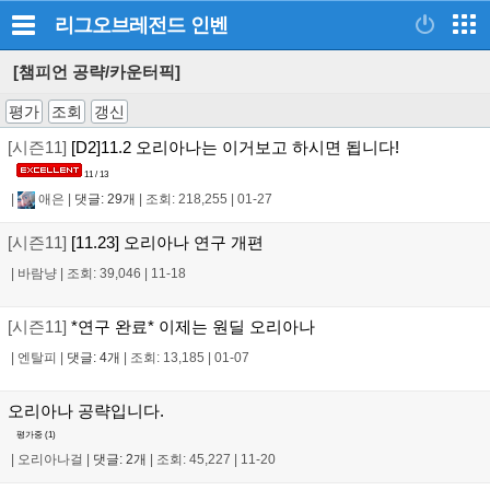
리그오브레전드
인벤
[챔피언 공략/카운터픽]
평가
조회
갱신
[시즌11]
[D2]11.2 오리아나는 이거보고 하시면 됩니다!
11 / 13
|
애은
|
댓글: 29개
|
조회: 218,255
|
01-27
[시즌11]
[11.23] 오리아나 연구 개편
|
바람냥
|
조회: 39,046
|
11-18
[시즌11]
*연구 완료* 이제는 원딜 오리아나
|
엔탈피
|
댓글: 4개
|
조회: 13,185
|
01-07
오리아나 공략입니다.
평가중 (
1
)
|
오리아나걸
|
댓글: 2개
|
조회: 45,227
|
11-20