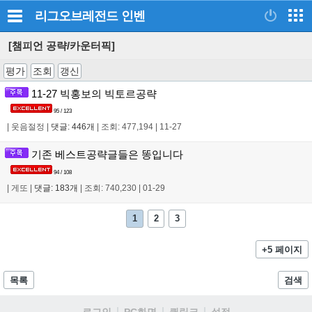
리그오브레전드
인벤
[챔피언 공략/카운터픽]
평가
조회
갱신
11-27 빅홍보의 빅토르공략
95 / 123
|
웃음절정
|
댓글: 446개
|
조회: 477,194
|
11-27
기존 베스트공략글들은 똥입니다
94 / 108
|
게또
|
댓글: 183개
|
조회: 740,230
|
01-29
1
2
3
+5 페이지
목록
검색