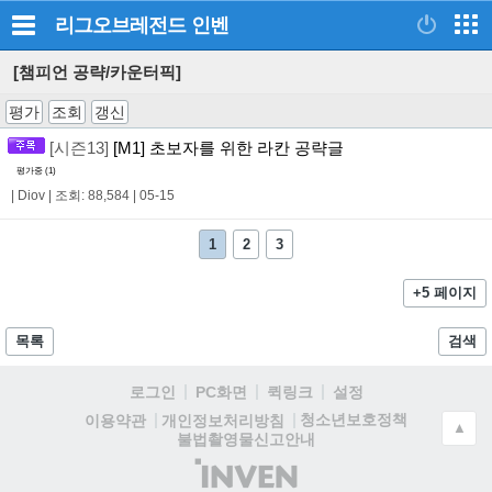
리그오브레전드
인벤
[챔피언 공략/카운터픽]
평가
조회
갱신
[시즌13]
[M1] 초보자를 위한 라칸 공략글
평가중 (
1
)
|
Diov
|
조회: 88,584
|
05-15
1
2
3
+5 페이지
목록
검색
로그인
PC화면
퀵링크
설정
청소년보호정책
이용약관
개인정보처리방침
▲
불법촬영물신고안내
(주)
인