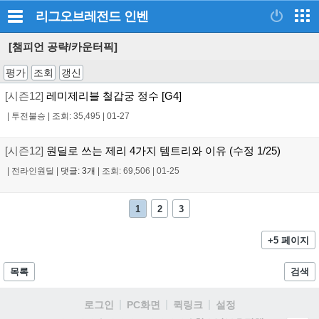
리그오브레전드
인벤
[챔피언 공략/카운터픽]
평가
조회
갱신
[시즌12]
레미제리블 철갑궁 정수 [G4]
|
투전불승
|
조회: 35,495
|
01-27
[시즌12]
원딜로 쓰는 제리 4가지 템트리와 이유 (수정 1/25)
|
전라인원딜
|
댓글: 3개
|
조회: 69,506
|
01-25
1
2
3
+5 페이지
목록
검색
로그인
PC화면
퀵링크
설정