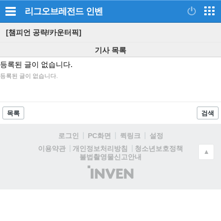
리그오브레전드
인벤
[챔피언 공략/카운터픽]
기사 목록
등록된 글이 없습니다.
등록된 글이 없습니다.
목록
검색
로그인
PC화면
퀵링크
설정
청소년보호정책
이용약관
개인정보처리방침
▲
불법촬영물신고안내
(주)
인
벤