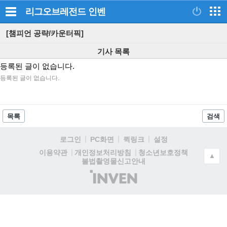
리그오브레전드
인벤
[챔피언 공략/카운터픽]
기사 목록
등록된 글이 없습니다.
등록된 글이 없습니다.
목록
검색
로그인
PC화면
퀵링크
설정
청소년보호정책
이용약관
개인정보처리방침
▲
불법촬영물신고안내
(주)
인
벤