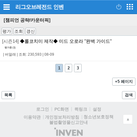
리그오브레전드
인벤
[챔피언 공략/카운터픽]
평가
조회
갱신
[시즌14]
◆롤코치미 제작◆ 미드 오로라 "완벽 가이드"
평가중 (
1
)
|
버얼래
|
조회: 230,593
|
08-09
1
2
3
+5 페이지
목록
검색
로그인
PC화면
퀵링크
설정
청소년보호정책
이용약관
개인정보처리방침
▲
불법촬영물신고안내
(주)
인