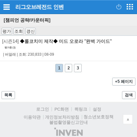
리그오브레전드
인벤
[챔피언 공략/카운터픽]
평가
조회
갱신
[시즌14]
◆롤코치미 제작◆ 미드 오로라 "완벽 가이드"
평가중 (
1
)
|
버얼래
|
조회: 230,833
|
08-09
1
2
3
+5 페이지
목록
검색
로그인
PC화면
퀵링크
설정
청소년보호정책
이용약관
개인정보처리방침
▲
불법촬영물신고안내
(주)
인