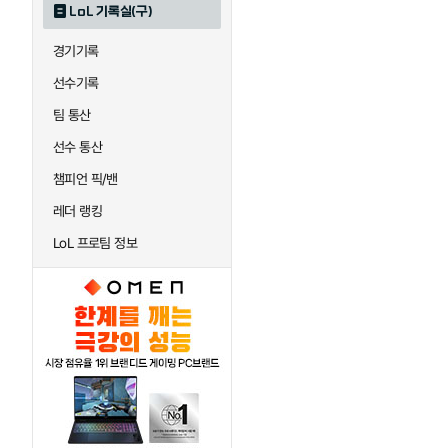
LoL 기록실(구)
하이머딩거
헤카림
경기기록
선수기록
팀 통산
선수 통산
챔피언 픽/밴
레더 랭킹
LoL 프로팀 정보