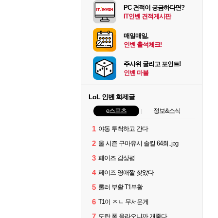
PC 견적이 궁금하다면?
IT인벤 견적게시판
매일매일,
인벤 출석체크!
주사위 굴리고 포인트!
인벤 마블
LoL 인벤 화제글
e스포츠
정보&소식
1
야동 투척하고 간다
2
올 시즌 구마유시 솔킬 64회..jpg
3
페이즈 감상평
4
페이즈 영애짤 찾았다
5
룰러 부활 T1부활
6
T1이 ㅈㄴ 무서운게
7
도란 폼 올라오니까 개좋다