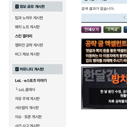
정보 공유 게시판
검색 결과가 없습니다.
팁과 노하우 게시판
블라디미르
블리츠크랭크
패치 노트 게시판
스킨 갤러리
세라핀
세주아니
챔피언 공략 게시판
버그 제보 게시판
시비르
신 짜오
커뮤니티 게시판
LoL · e스포츠 이야기
아칼리
아크샨
└
LoL 클래식
자유 주제 게시판
에코
엘리스
서브컬처 게시판
이슈 · 토론 게시판
사건 사고 게시판