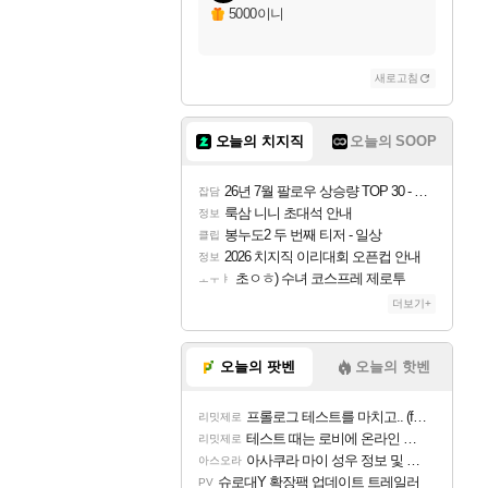
자야
5000이니
새로고침
조이
오늘의 치지직
오늘의 SOOP
카시오페아
26년 7월 팔로우 상승량 TOP 30 - 월간 치지직
잡담
룩삼 니니 초대석 안내
정보
봉누도2 두 번째 티저 - 일상
클립
코르키
2026 치지직 이리대회 오픈컵 안내
정보
초ㅇㅎ) 수녀 코스프레 제로투
ㅗㅜㅑ
더보기+
트런들
오늘의 팟벤
오늘의 핫벤
프롤로그 테스트를 마치고.. (feat. 리아)
리밋제로
피즈
테스트 때는 로비에 온라인 기능이 있는데
리밋제로
아사쿠라 마이 성우 정보 및 주요 필모
아스오라
슈로대Y 확장팩 업데이트 트레일러
PV