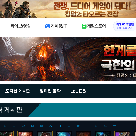
X
최대 90% 할인
라이브/영상
게이밍/IT
게임스토어
8월 프로모션
포지션 게시판
챔피언 공략
LoL DB
략 게시판
ㄴ
ㄷ
ㄹ
ㅁ
ㅂ
ㅅ
ㅇ
ㅈ
ㅊ
ㅋ
ㅌ
ㅍ
ㅎ