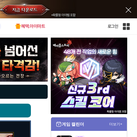
혜택.아이마트
로그인
인
벤
전
체
사
이
트
맵
게임 캘린더
더보기+