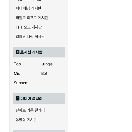
우르곳
워윅
파티 매칭 게시판
와일드 리프트 게시판
자이라
자크
TFT 모드 게시판
칼바람 나락 게시판
직스
진
포지션 게시판
Top
Jungle
카이사
카직스
Mid
Bot
Support
퀸
크산테
미디어 갤러리
팬아트 카툰 갤러리
트리스타나
트린다미어
동영상 게시판