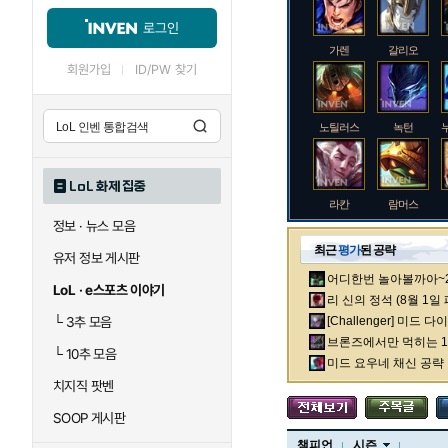
로그인
가렌
갈리오
회원가입
ID/PW 찾기
노틸러스
녹턴
LoL 화제 집중
라칸
람머스
정보 · 뉴스 모음
최근
평가
된 공략
유저 정보 게시판
어디한번 놀아볼까아~2차
로크
루시안
LoL · e스포츠 이야기
리 신의 정석 (8월 1일
└
3추 모음
[Challenger] 미드 
브론즈에서만 먹히는 1렙
└
10추 모음
말자하
말파이트
미드 요우네 채신 공략
치지직 팟벤
SOOP 게시판
바이
베이가
챔피언
시즌