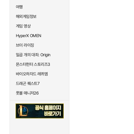
여행
해외게임정보
게임 영상
HyperX OMEN
브이 라이징
일곱 개의 대죄: Origin
몬스터헌터 스토리즈3
바이오하자드 레퀴엠
드래곤 퀘스트7
풋볼 매니저26