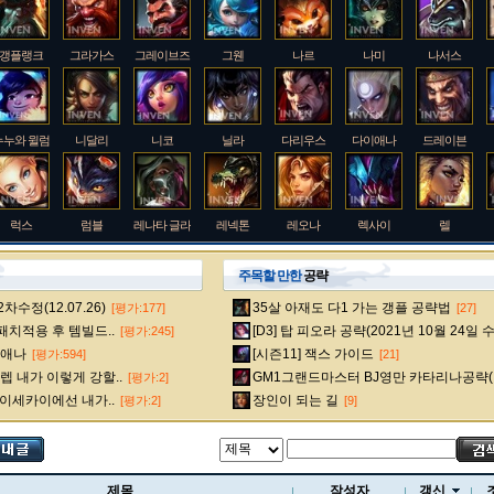
갱플랭크
그라가스
그레이브즈
그웬
나르
나미
나서스
누누와 윌럼프
니달리
니코
닐라
다리우스
다이애나
드레이븐
럭스
럼블
레나타 글라스크
레넥톤
레오나
렉사이
렐
주목할 만한
공략
수정(12.07.26)
35살 아재도 다1 가는 갱플 공략법
[평가:177]
[27]
룰루
르블랑
리 신
리븐
리산드라
릴리아
마스터 이
 패치적용 후 템빌드..
[D3] 탑 피오라 공략(2021년 10월 24일 
[평가:245]
다이애나
[시즌11] 잭스 가이드
[평가:594]
[21]
 내가 이렇게 강할..
GM1그랜드마스터 BJ영만 카타리나공략(
[평가:2]
멜
모데카이저
모르가나
문도 박사
미스 포츈
밀리오
바드
 이세카이에선 내가..
장인이 되는 길
[평가:2]
[9]
베인
벡스
벨베스
벨코즈
볼리베어
브라움
브라이어
제목
작성자
갱신