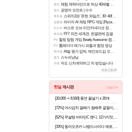
체험 캐릭터만으로 허상 40레벨 하이와티아 5분 컷!｜에이메스·린네·모니에 명함
명조
공명자 모먼트 | 수수
명조
스위치2판 ‘몬헌 와일즈’, 30~40fps 목표 추정
해외겜
라이자 AI 채팅 RPG 게임 [RyzaChat: AI] 공개
섭컬겜
비스트 오브 리인카네이션 정보/공략글 모음
비스트
FF7 외전 세계관, 완결편에 집결
해외겜
힐링 탐험 게임 Bearly Awesome 챕터 1 트레일러
PV
툼레이더 레가시 퍼즐과 함정 영상
PV
AI발 원가 압박, 메인보드값 오르나
해외겜
스누피냥님
명조
저도 신차계약하고 차 받았습니다
차벤
새로고침
핫딜
게시판
더보기+
[20,000 -> 8,500] 풍연 꿀설기 x 20개
[72%] 어사김치 알배기 쌈배추 겉절이, 2kg, 1개
[52%] 무설탕 비타민C 캔디, 12가지맛, 1kg, 1개
[33%] 동아오츠카 나랑드사이다 제로, 오리지널, 345ml, 24개