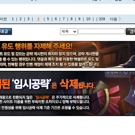
이전
1
|
2
|
3
|
4
|
5
|
6
|
7
|
8
|
9
|
10
|
...
|
328
다음
비에고
빅토르
뽀삐
사미라
사이온
사일러스
샤코
세트
소나
소라카
쉔
쉬바나
스몰더
스웨인
신드라
신지드
쓰레쉬
아리
아무무
아우렐리온 솔
아이번
아트록스
아펠리오스
알리스타
암베사
애니
애니비아
애쉬
오공
오로라
오른
오리아나
올라프
요네
요릭