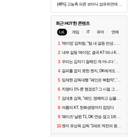
[48%] 고농축 피죤 보타닉 섬유유연제 프리지아 자몽, 1.3L, 4개
최근 HOT한 콘텐츠
LoL
게임
IT
유머
연예
1
'에이밍' 김하람, "팀 내 갈등 반성... 끝까지 뛰고 싶었다"
2
내부 갈등 '에이밍', 결국 KT 떠나 KRX로...'지우'와 트레이드
3
우리는 갑자기 잘해진 게 아니다 '씨맥' 김대호 감독의 자신감
4
갈피를 잡지 못한 젠지, DK에게도 0:2 패배
5
임재현 감독대행 "패인은 복합적", '도란' "팀에 과부하 왔다"
6
치명타 1% 룬 챙겼죠? 그 시절 그 감성 '롤 클래식' 30일 출시
7
김대호 감독, "패인, 명쾌하고 심플...다시 힘낼 수 있어"
8
여름의 KT, 한화생명까지 잡았다
9
'페이즈' 날뛴 T1, DK 연승 끊고 1위 지켜
10
젠지 유상욱 감독 "2세트 역전의 원인...너무 급했다"