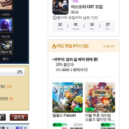
모집
아스오라 CBT 모집
08.19
나피리
참가자 모집까지 남은 기간
12
01
12
26
Days
Hours
Min
Sec
라이즈
게임 핫딜 (PC/스팀)
스토어+
렝가
귀무자: 검의 길 예약 판매 중!
10% 할인과
이니&베니 혜택까지!
[?]
인벤게임즈 8월 특별 할인!
드래곤소드: 어웨이크닝 입점!
문명 7 특별 할인!
비스트 오브 리인카네이션 정식 출시!
커세어 코브 출시 기념 할인!
더 렐릭 퍼스트 가디언 정식 출시
베데스다 40주년 기념 할인 중!
마블 투혼 파이팅 소울즈 예약 판매 중!
캡콤 프렌차이즈 할인 진행 중!
캡콤 일부 상품 상시 할인
스타워즈 은하계 레이서
로블록스 기프트 카드 공식 입점
인기 퍼블리셔 모음!
스팀으로 만나는 드래곤소드!
조선&고려 DLC 출시 예정
게임프릭 신작 IP
해적'섬'을 발전시키자!
설화x하드코어 액션!
베데스다의 명작들을
마블 히어로 총 출동&화려한 격투!
몬헌, 바하 등 인기 IP를
몬헌 와일즈 & 드래곤즈 도그마2
인벤게임즈에서 10% 추가 적립
Robux를 가장 안전하고
마오카이
최대 90% 할인가를 만나보세요!
네이버혜택과 함께 만나보세요!
50%할인&추가 적립까지!
네이버 혜택가와 함께 예약하세요!
할인&네이버혜택으로 만나보세요!
네이버페이 혜택과 만나보세요!
40주년 프로모션으로 만나보세요!
네이버 포인트 혜택까지!
할인가에 만나보세요!
일부 에디션 상시 할인!
혜택으로 예약 판매 중
편안하게 충전하세요
수정)
[13]
간단)
[3]
바루스
팰월드 Palworld
마블 투혼 파이팅
소울즈 얼티밋 에디
션 예약구매 MARV
5%
32,000
5%
브랜드
EL Tokon Fighting S
조회
평가