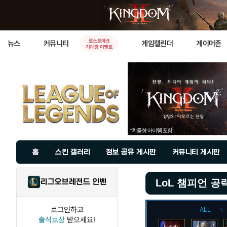
로스트아크
뉴스
커뮤니티
게임캘린더
게이머존
기대평 이벤트
홈
스킨 갤러리
정보 공유 게시판
커뮤니티 게시판
리그오브레전드 인벤
LoL 챔피언 공
로그인하고
ALL
ㄱ
출석보상
받으세요!