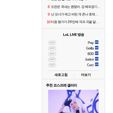
8
도란은 국내는 괜찮아. 걍 해외경기가 개 쓰레기라 그래
9
난 오너가 에고 버린 게 존나 호재라고 봄
10
티원 평가가 2주만에 극과 극을 달리고 있네
LoL LIVE 방송
Pray
OFF
Gorilla
OFF
BDD
OFF
Justice
OFF
Cuzz
OFF
새로고침
더보기
추천 코스프레 갤러리