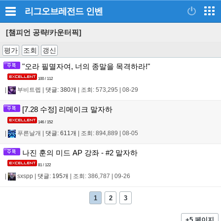
리그오브레전드
인벤
[챔피언 공략/카운터픽]
평가
조회
갱신
"오라 필멸자여, 너의 종말을 목격하라!"
100 / 112
|
부비트렙
|
댓글: 380개
|
조회: 573,295
|
08-29
[7.28 수정] 리메이크 말자하
146 / 152
|
푸른날개
|
댓글: 611개
|
조회: 894,889
|
08-05
나진 훈의 미드 AP 강좌 - #2 말자하
81 / 122
|
sxspp
|
댓글: 195개
|
조회: 386,787
|
09-26
1
2
3
+5 페이지