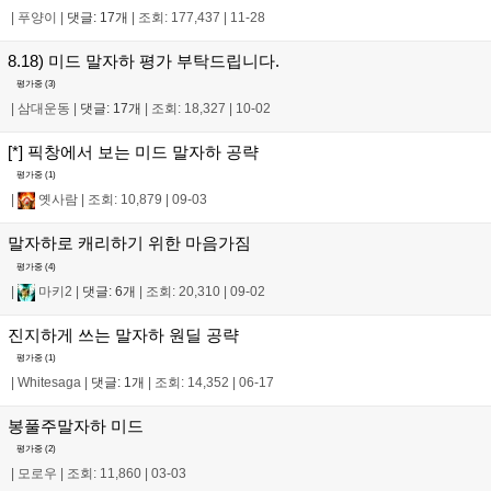
|
푸양이
|
댓글: 17개
|
조회: 177,437
|
11-28
8.18) 미드 말자하 평가 부탁드립니다.
평가중 (
3
)
|
삼대운동
|
댓글: 17개
|
조회: 18,327
|
10-02
[*] 픽창에서 보는 미드 말자하 공략
평가중 (
1
)
|
옛사람
|
조회: 10,879
|
09-03
말자하로 캐리하기 위한 마음가짐
평가중 (
4
)
|
마키2
|
댓글: 6개
|
조회: 20,310
|
09-02
진지하게 쓰는 말자하 원딜 공략
평가중 (
1
)
|
Whitesaga
|
댓글: 1개
|
조회: 14,352
|
06-17
봉풀주말자하 미드
평가중 (
2
)
|
모로우
|
조회: 11,860
|
03-03