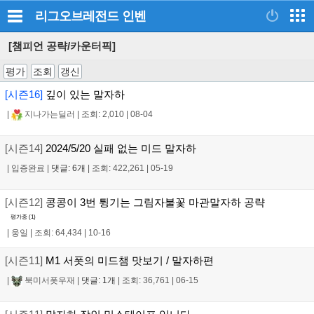
리그오브레전드
인벤
[챔피언 공략/카운터픽]
평가
조회
갱신
[시즌16]
깊이 있는 말자하
|
지나가는딜러
|
조회: 2,010
|
08-04
[시즌14]
2024/5/20 실패 없는 미드 말자하
|
입증완료
|
댓글: 6개
|
조회: 422,261
|
05-19
[시즌12]
콩콩이 3번 튕기는 그림자불꽃 마관말자하 공략
평가중 (
1
)
|
웅일
|
조회: 64,434
|
10-16
[시즌11]
M1 서폿의 미드챔 맛보기 / 말자하편
|
북미서폿우재
|
댓글: 1개
|
조회: 36,761
|
06-15