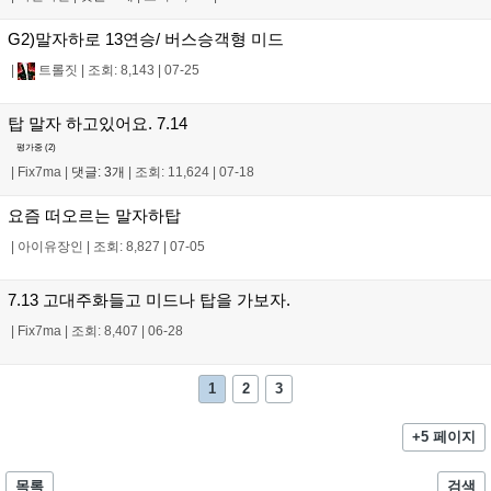
G2)말자하로 13연승/ 버스승객형 미드
|
트롤짓
|
조회: 8,143
|
07-25
탑 말자 하고있어요. 7.14
평가중 (
2
)
|
Fix7ma
|
댓글: 3개
|
조회: 11,624
|
07-18
요즘 떠오르는 말자하탑
|
아이유장인
|
조회: 8,827
|
07-05
7.13 고대주화들고 미드나 탑을 가보자.
|
Fix7ma
|
조회: 8,407
|
06-28
1
2
3
+5 페이지
목록
검색