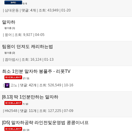
6 / 6
|
삼대운동
|
댓글: 4개
|
조회: 43,949
|
01-20
말자하
평가중 (
1
)
|
웅어
|
조회: 9,927
|
04-05
팀원이 던져도 캐리하는법
평가중 (
2
)
|
겜마법사
|
조회: 16,124
|
01-13
최소 1인분 말자하 봉풀주 - 리폿TV
17 / 31
|
고노
|
댓글: 42개
|
조회: 526,549
|
10-16
[8.13] 딱 1인분만하는 말자하
7 / 10
|
Hk2548
|
댓글: 11개
|
조회: 127,225
|
07-09
[D5] 말자하공략 라인전및운영법 콩콩이너프
13 / 24