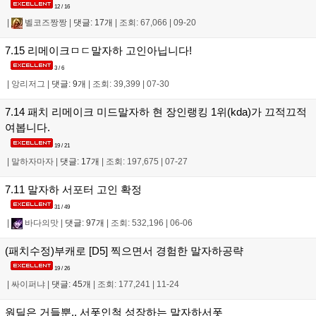
12 / 16
|
벨코즈짱짱
|
댓글: 17개
|
조회: 67,066
|
09-20
7.15 리메이크ㅁㄷ말자하 고인아닙니다!
3 / 6
|
앙리저그
|
댓글: 9개
|
조회: 39,399
|
07-30
7.14 패치 리메이크 미드말자하 현 장인랭킹 1위(kda)가 끄적끄적
여봅니다.
19 / 21
|
말하자마자
|
댓글: 17개
|
조회: 197,675
|
07-27
7.11 말자하 서포터 고인 확정
31 / 49
|
바다의맛
|
댓글: 97개
|
조회: 532,196
|
06-06
(패치수정)부캐로 [D5] 찍으면서 경험한 말자하공략
19 / 26
|
싸이퍼냐
|
댓글: 45개
|
조회: 177,241
|
11-24
원딜은 거들뿐.. 서폿인척 성장하는 말자하서폿