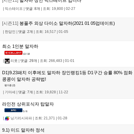
[시즌11]
말자하 장인 믹스테이프 입니다
|
믹스테이프
|
댓글: 8개
|
조회: 19,800
|
02-27
[시즌11]
봉풀주 외상 다이소 말자하(2021 01 05업데이트)
|
한답인
|
댓글: 2개
|
조회: 16,517
|
01-05
최소 1인분 말자하
13 / 18
|
리폿
|
댓글: 29개
|
조회: 266,483
|
01-01
D1)9.23패치 이후에도 말자하 장인랭킹1등 D1구간 승률 80% 점화
콩콩이 말자하 공략법!
평가중 (
2
)
|
기마세
|
댓글: 7개
|
조회: 19,828
|
11-22
라인전 상위포식자 탑말자
5 / 6
|
닝기리시파파
|
조회: 21,371
|
01-28
9.1) 미드 말자하 정석