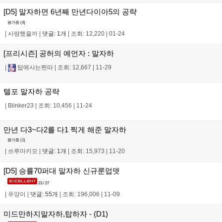
[D5] 말자하면 6년째 만년다이아5의 공략
평가중 (
4
)
|
사랑했을까
|
댓글: 1개
|
조회: 12,220
|
01-24
[프리시즌] 공허의 예언자 : 말자하
|
탑에사는찐따
|
조회: 12,667
|
11-29
텔포 말자하 공략
|
Blinker23
|
조회: 10,456
|
11-24
만년 다3~다2를 다1 찍게 해준 말자하
평가중 (
1
)
|
쓰루마키모
|
댓글: 1개
|
조회: 15,973
|
11-20
[D5] 승률70퍼대 말자하 신규룬업뎃
23 / 27
|
푸양이
|
댓글: 55개
|
조회: 196,006
|
11-09
미드만하지말자하,탑하자 - (D1)