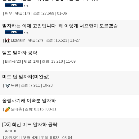
6 / 8
|
땀우
|
댓글: 1개
|
조회: 27,669
|
01-06
말자하는 이제 고인입니다. 왜 이렇게 너프한지 모르겠슴
5 / 6
|
LI2Majin
|
댓글: 2개
|
조회: 16,523
|
11-27
텔포 말자하 공략
|
Blinker23
|
댓글: 1개
|
조회: 13,210
|
11-09
미드 탑 말자하(미완성)
|
목판
|
조회: 7,911
|
10-23
솔랭사기캐 이속룬 말자하
|
모데충
|
조회: 8,316
|
08-31
[D3] 최신 미드 말자하 공략.
평가중 (
1
)
|
자민자민
|
댓글: 4개
|
조회: 8,933
|
08-04