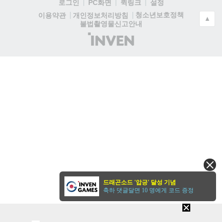
로그인
PC화면
퀵링크
설정
청소년보호정책
이용약관
개인정보처리방침
▲
불법촬영물신고안내
(주)
인
벤
드래곤소드 '압긍' 달성 기념
축하 댓글달면 10 명에게 코드 증정