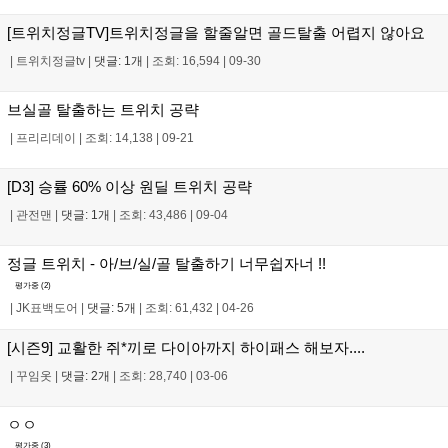
[트위치정글TV]트위치정글을 할줄알면 골드탈출 어렵지 않아요
|
트위치정글tv
|
댓글: 1개
|
조회: 16,594
|
09-30
브실골 탈출하는 트위치 공략
|
프리리데이
|
조회: 14,138
|
09-21
[D3] 승률 60% 이상 원딜 트위치 공략
|
관전맨
|
댓글: 1개
|
조회: 43,486
|
09-04
정글 트위치 - 아/브/실/골 탈출하기 너무쉽자너 !!
평가중 (
2
)
|
JK표백도어
|
댓글: 5개
|
조회: 61,432
|
04-26
[시즌9] 교활한 쥐*끼로 다이아까지 하이패스 해보자....
|
꾸임옷
|
댓글: 2개
|
조회: 28,740
|
03-06
ㅇㅇ
평가중 (
3
)