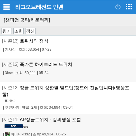
리그오브레전드
인벤
[챔피언 공략/카운터픽]
평가
조회
갱신
[시즌13]
트위치의 정석
|
기사식
|
조회: 63,654
|
07-23
[시즌13]
족가튼 하이브리드 트위치
|
3iew
|
조회: 50,111
|
05-24
[시즌12]
정글 트위치 상황별 빌드업(정트에 진심입니다)(영상포
함)
평가중 (
1
)
|
쿠큐카캬
|
댓글: 2개
|
조회: 34,894
|
03-04
[시즌11]
AP정글트위치 - 강의영상 포함
5 / 5
|
아이디kiss2
|
조회: 49,934
|
08-26