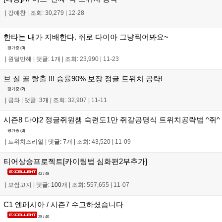
|
강예찬
|
조회: 30,279
|
12-28
한타는 내가 지배한다. 쥐로 다이아 그냥찍어봐요~
평가중 (
3
)
|
원딜만해
|
댓글: 1개
|
조회: 23,990
|
11-23
브 실 골 탈출 !!! 승률90% 보장 정글 트위치 공략!
평가중 (
2
)
|
금와
|
댓글: 3개
|
조회: 32,907
|
11-11
시즌8 다야2 정글쥐원챔 숙련도1만 쥐갈공명식 트위치공략법 ^쥐^
평가중 (
3
)
|
트위치즈리얼
|
댓글: 7개
|
조회: 43,520
|
11-09
티어상승프로젝트[카이팅법 심화편2부추가]
42 / 48
|
보쌈고지
|
댓글: 100개
|
조회: 557,655
|
11-07
C1 엔페시아 / 시즌7 수고하셨습니다
25 / 40