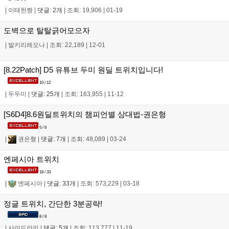
|
이태헌짱
|
댓글: 2개
|
조회: 19,906
|
01-19
도벽으로 탈탈긁어모으자
|
발키리레오나
|
조회: 22,189
|
12-01
[8.22Patch] D5 유튜브 두미 원딜 트위치입니다!
10 / 12
|
두두미
|
댓글: 25개
|
조회: 163,955
|
11-12
[S6D4]8.6원딜트위치의 챔피언별 상대법-권은형
5 / 6
|
권은형
|
댓글: 7개
|
조회: 48,089
|
03-24
엔페시아 트위치
18 / 33
|
엔페시아
|
댓글: 33개
|
조회: 573,229
|
03-18
정글 트위치, 간단한 3분공략!
8 / 8
|
사이드라인
|
댓글: 5개
|
조회: 113,777
|
11-19