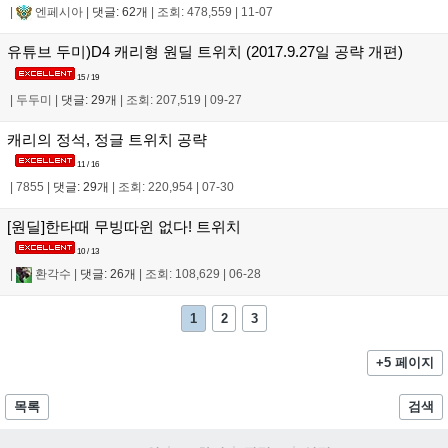
|
엔페시아
|
댓글: 62개
|
조회: 478,559
|
11-07
유튜브 두미)D4 캐리형 원딜 트위치 (2017.9.27일 공략 개편)
15 / 19
|
두두미
|
댓글: 29개
|
조회: 207,519
|
09-27
캐리의 정석, 정글 트위치 공략
11 / 16
|
7855
|
댓글: 29개
|
조회: 220,954
|
07-30
[원딜]한타때 무빙따윈 없다! 트위치
10 / 13
|
환각수
|
댓글: 26개
|
조회: 108,629
|
06-28
1
2
3
+5 페이지
목록
검색