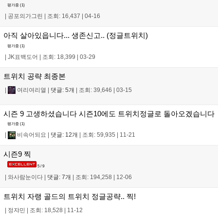
평가중 (
1
)
|
공포의가그린
|
조회: 16,437
|
04-16
아직 살아있읍니다... 생존신고.. (정글트위치)
평가중 (
1
)
|
JK표백도어
|
조회: 18,399
|
03-29
트위치 공략 최종본
|
여리여리열
|
댓글: 5개
|
조회: 39,646
|
03-15
시즌 9 고생하셨습니다 시즌10에도 트위치정글로 돌아오겠습니다
평가중 (
1
)
|
비속어되요
|
댓글: 12개
|
조회: 59,935
|
11-21
시즌9 찍
5 / 9
|
와사람눈이다
|
댓글: 7개
|
조회: 194,258
|
12-06
트위치 자랭 골드의 트위치 정글공략.. 찍!
|
정쟈민
|
조회: 18,528
|
11-12