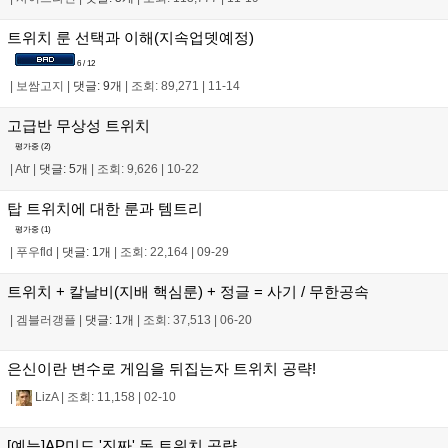
트위치 룬 선택과 이해(지속업뎃예정)
6 / 12
|
보쌈고지
|
댓글: 9개
|
조회: 89,271
|
11-14
고급반 무상성 트위치
평가중 (
2
)
|
Atr
|
댓글: 5개
|
조회: 9,626
|
10-22
탑 트위치에 대한 룬과 템트리
평가중 (
1
)
|
푸우fld
|
댓글: 1개
|
조회: 22,164
|
09-29
트위치 + 칼날비(지배 핵심룬) + 정글 = 사기 / 무한공속
|
겜블러갱플
|
댓글: 1개
|
조회: 37,513
|
06-20
은신이란 변수로 게임을 뒤집는자 트위치 공략!
|
LizA
|
조회: 11,158
|
02-10
[예능]AP미드 '진짜' 독 트위치 공략