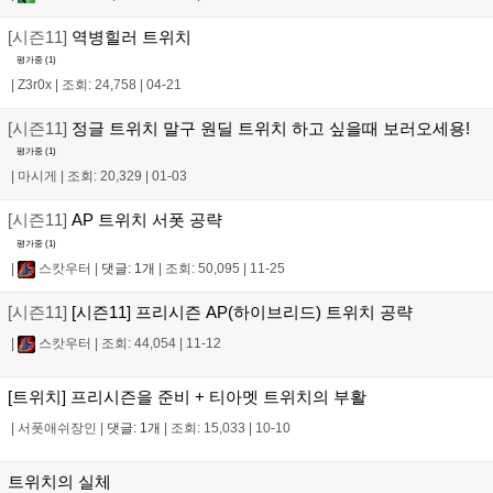
[시즌11]
역병힐러 트위치
평가중 (
1
)
|
Z3r0x
|
조회: 24,758
|
04-21
[시즌11]
정글 트위치 말구 원딜 트위치 하고 싶을때 보러오세용!
평가중 (
1
)
|
마시게
|
조회: 20,329
|
01-03
[시즌11]
AP 트위치 서폿 공략
평가중 (
1
)
|
스캇우터
|
댓글: 1개
|
조회: 50,095
|
11-25
[시즌11]
[시즌11] 프리시즌 AP(하이브리드) 트위치 공략
|
스캇우터
|
조회: 44,054
|
11-12
[트위치] 프리시즌을 준비 + 티아멧 트위치의 부활
|
서폿애쉬장인
|
댓글: 1개
|
조회: 15,033
|
10-10
트위치의 실체