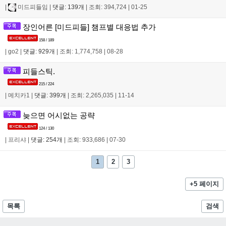
|
미드피들임
|
댓글: 139개
|
조회: 394,724
|
01-25
장인어른 [미드피들] 챔프별 대응법 추가
158 / 189
|
go2
|
댓글: 929개
|
조회: 1,774,758
|
08-28
피들스틱.
215 / 224
|
메치카1
|
댓글: 399개
|
조회: 2,265,035
|
11-14
늦으면 어시없는 공략
124 / 130
|
프리샤
|
댓글: 254개
|
조회: 933,686
|
07-30
1
2
3
+5 페이지
목록
검색