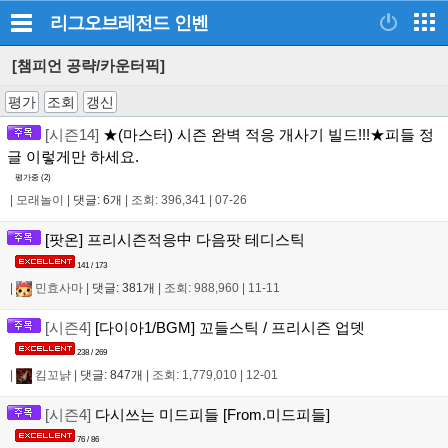
리그오브레전드
인벤
[챔피언 공략/카운터픽]
평가
조회
갱신
[시즌14]
★(마스터) 시즌 완벽 적응 개사기 빌드!!!★피들 정
글 이렇게만 하세요.
평가중 (
2
)
|
모래놀이
|
댓글: 6개
|
조회: 396,341
|
07-26
[팟온] 프리시즌적응中 다음팟 테디스틱
141 / 173
|
민효사마
|
댓글: 381개
|
조회: 988,960
|
11-11
[시즌4]
[다이아1/BGM] 꼬들스틱 / 프리시즌 업뎃
238 / 269
|
킴꼬냙
|
댓글: 847개
|
조회: 1,779,010
|
12-01
[시즌4]
다시쓰는 미드피들 [From.미드피들]
76 / 86