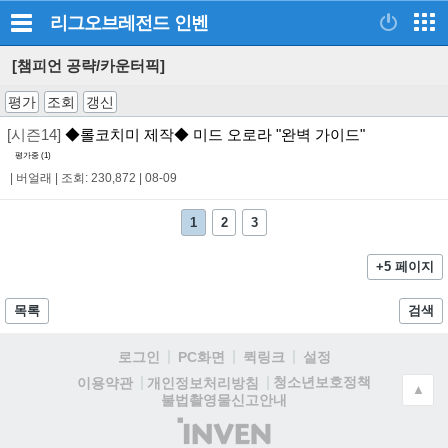
리그오브레전드
인벤
[챔피언 공략/카운터픽]
평가
조회
갱신
[시즌14]
◆롤코치미 제작◆ 미드 오로라 "완벽 가이드"
평가중 (
1
)
|
버얼래
|
조회: 230,872
|
08-09
1
2
3
+5 페이지
목록
검색
로그인
PC화면
퀵링크
설정
청소년보호정책
이용약관
개인정보처리방침
▲
불법촬영물신고안내
(주)
인