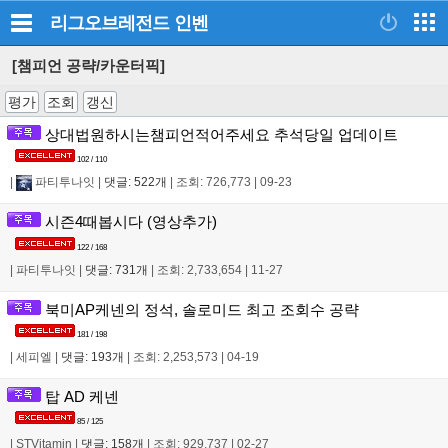
리그오브레전드
인벤
[챔피언 공략/카운터픽]
평가
조회
갱신
상대법원하시는챔피언적어주세요 추석당일 업데이트
102 / 110
|
파티투나잇
|
댓글: 522개
|
조회: 726,773
|
09-23
시즌4때봅시다 (영상추가)
122 / 168
|
파티투나잇
|
댓글: 731개
|
조회: 2,733,654
|
11-27
북미AP케넨의 정석, 솔로미드 최고 조회수 공략
181 / 198
|
세피엘
|
댓글: 193개
|
조회: 2,253,573
|
04-19
탑 AD 케넨
85 / 125
|
STVitamin
|
댓글: 158개
|
조회: 929,737
|
02-27