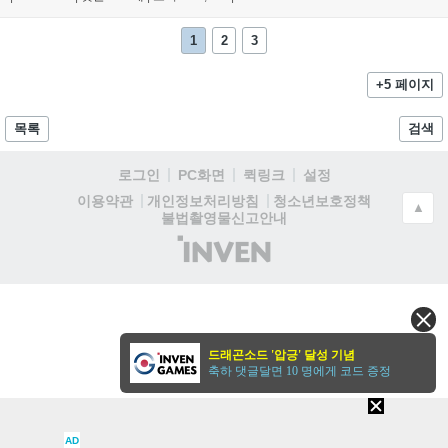
1
2
3
+5 페이지
목록
검색
로그인
PC화면
퀵링크
설정
청소년보호정책
이용약관
개인정보처리방침
▲
불법촬영물신고안내
(주)
인
벤
드래곤소드 '압긍' 달성 기념
축하 댓글달면 10 명에게 코드 증정
AD