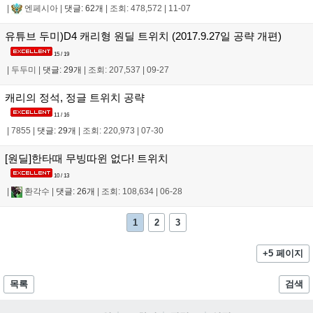
|
엔페시아
|
댓글: 62개
|
조회: 478,572
|
11-07
유튜브 두미)D4 캐리형 원딜 트위치 (2017.9.27일 공략 개편)
15 / 19
|
두두미
|
댓글: 29개
|
조회: 207,537
|
09-27
캐리의 정석, 정글 트위치 공략
11 / 16
|
7855
|
댓글: 29개
|
조회: 220,973
|
07-30
[원딜]한타때 무빙따윈 없다! 트위치
10 / 13
|
환각수
|
댓글: 26개
|
조회: 108,634
|
06-28
1
2
3
+5 페이지
목록
검색