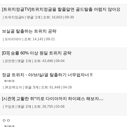
[트위치정글TV]트위치정글을 할줄알면 골드탈출 어렵지 않아요
|
트위치정글tv
|
댓글: 1개
|
조회: 16,603
|
09-30
브실골 탈출하는 트위치 공략
|
프리리데이
|
조회: 14,142
|
09-21
[D3] 승률 60% 이상 원딜 트위치 공략
|
관전맨
|
댓글: 1개
|
조회: 43,496
|
09-04
정글 트위치 - 아/브/실/골 탈출하기 너무쉽자너 !!
평가중 (
2
)
|
JK표백도어
|
댓글: 5개
|
조회: 61,448
|
04-26
[시즌9] 교활한 쥐*끼로 다이아까지 하이패스 해보자....
|
꾸임옷
|
댓글: 2개
|
조회: 28,755
|
03-06
ㅇㅇ
평가중 (
3
)