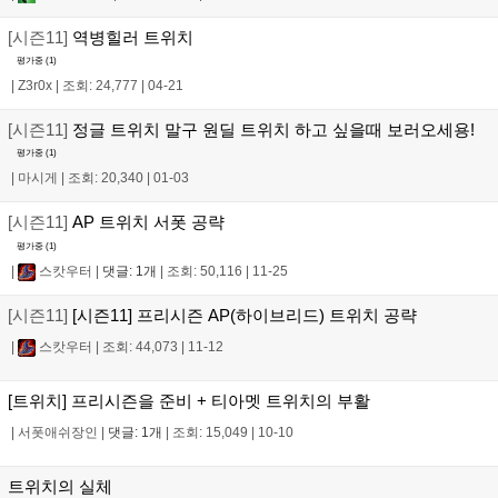
[시즌11]
역병힐러 트위치
평가중 (
1
)
|
Z3r0x
|
조회: 24,777
|
04-21
[시즌11]
정글 트위치 말구 원딜 트위치 하고 싶을때 보러오세용!
평가중 (
1
)
|
마시게
|
조회: 20,340
|
01-03
[시즌11]
AP 트위치 서폿 공략
평가중 (
1
)
|
스캇우터
|
댓글: 1개
|
조회: 50,116
|
11-25
[시즌11]
[시즌11] 프리시즌 AP(하이브리드) 트위치 공략
|
스캇우터
|
조회: 44,073
|
11-12
[트위치] 프리시즌을 준비 + 티아멧 트위치의 부활
|
서폿애쉬장인
|
댓글: 1개
|
조회: 15,049
|
10-10
트위치의 실체