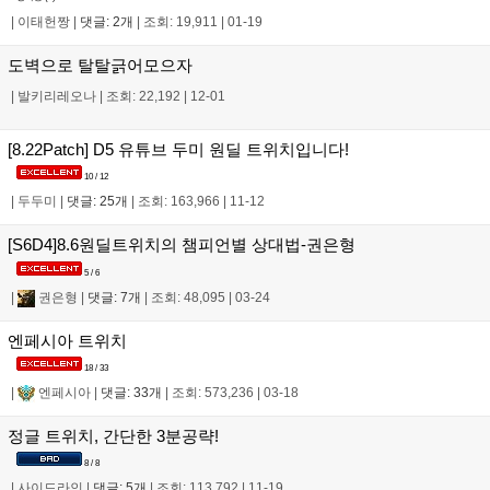
|
이태헌짱
|
댓글: 2개
|
조회: 19,911
|
01-19
도벽으로 탈탈긁어모으자
|
발키리레오나
|
조회: 22,192
|
12-01
[8.22Patch] D5 유튜브 두미 원딜 트위치입니다!
10 / 12
|
두두미
|
댓글: 25개
|
조회: 163,966
|
11-12
[S6D4]8.6원딜트위치의 챔피언별 상대법-권은형
5 / 6
|
권은형
|
댓글: 7개
|
조회: 48,095
|
03-24
엔페시아 트위치
18 / 33
|
엔페시아
|
댓글: 33개
|
조회: 573,236
|
03-18
정글 트위치, 간단한 3분공략!
8 / 8
|
사이드라인
|
댓글: 5개
|
조회: 113,792
|
11-19