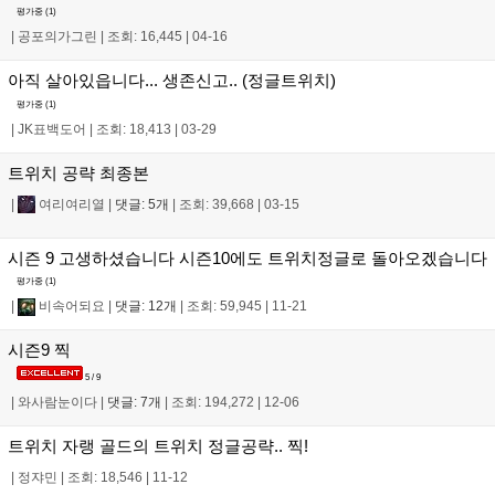
평가중 (
1
)
|
공포의가그린
|
조회: 16,445
|
04-16
아직 살아있읍니다... 생존신고.. (정글트위치)
평가중 (
1
)
|
JK표백도어
|
조회: 18,413
|
03-29
트위치 공략 최종본
|
여리여리열
|
댓글: 5개
|
조회: 39,668
|
03-15
시즌 9 고생하셨습니다 시즌10에도 트위치정글로 돌아오겠습니다
평가중 (
1
)
|
비속어되요
|
댓글: 12개
|
조회: 59,945
|
11-21
시즌9 찍
5 / 9
|
와사람눈이다
|
댓글: 7개
|
조회: 194,272
|
12-06
트위치 자랭 골드의 트위치 정글공략.. 찍!
|
정쟈민
|
조회: 18,546
|
11-12