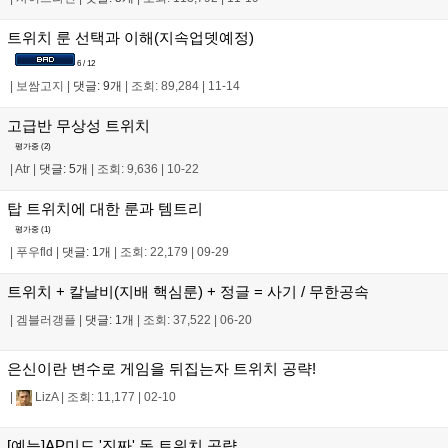
트위치 룬 선택과 이해(지속업뎃예정)
6 / 12
|
보쌈고지
|
댓글: 9개
|
조회: 89,284
|
11-14
고급반 무상성 트위치
평가중 (
2
)
|
Atr
|
댓글: 5개
|
조회: 9,636
|
10-22
탑 트위치에 대한 룬과 템트리
평가중 (
1
)
|
푸우fld
|
댓글: 1개
|
조회: 22,179
|
09-29
트위치 + 칼날비(지배 핵심룬) + 정글 = 사기 / 무한공속
|
겜블러갱플
|
댓글: 1개
|
조회: 37,522
|
06-20
은신이란 변수로 게임을 뒤집는자 트위치 공략!
|
LizA
|
조회: 11,177
|
02-10
[예능]AP미드 '진짜' 독 트위치 공략