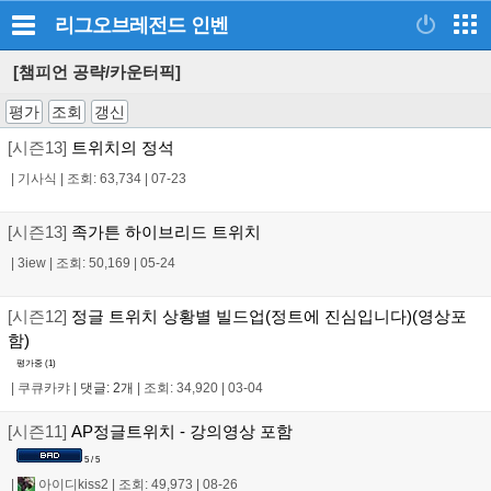
리그오브레전드
인벤
[챔피언 공략/카운터픽]
평가
조회
갱신
[시즌13]
트위치의 정석
|
기사식
|
조회: 63,734
|
07-23
[시즌13]
족가튼 하이브리드 트위치
|
3iew
|
조회: 50,169
|
05-24
[시즌12]
정글 트위치 상황별 빌드업(정트에 진심입니다)(영상포
함)
평가중 (
1
)
|
쿠큐카캬
|
댓글: 2개
|
조회: 34,920
|
03-04
[시즌11]
AP정글트위치 - 강의영상 포함
5 / 5
|
아이디kiss2
|
조회: 49,973
|
08-26