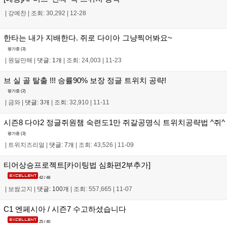
|
강예찬
|
조회: 30,292
|
12-28
한타는 내가 지배한다. 쥐로 다이아 그냥찍어봐요~
평가중 (
3
)
|
원딜만해
|
댓글: 1개
|
조회: 24,003
|
11-23
브 실 골 탈출 !!! 승률90% 보장 정글 트위치 공략!
평가중 (
2
)
|
금와
|
댓글: 3개
|
조회: 32,910
|
11-11
시즌8 다야2 정글쥐원챔 숙련도1만 쥐갈공명식 트위치공략법 ^쥐^
평가중 (
3
)
|
트위치즈리얼
|
댓글: 7개
|
조회: 43,526
|
11-09
티어상승프로젝트[카이팅법 심화편2부추가]
42 / 48
|
보쌈고지
|
댓글: 100개
|
조회: 557,665
|
11-07
C1 엔페시아 / 시즌7 수고하셨습니다
25 / 40