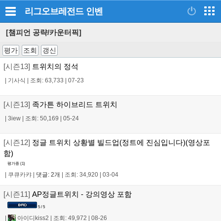
리그오브레전드
인벤
[챔피언 공략/카운터픽]
평가
조회
갱신
[시즌13]
트위치의 정석
|
기사식
|
조회: 63,733
|
07-23
[시즌13]
족가튼 하이브리드 트위치
|
3iew
|
조회: 50,169
|
05-24
[시즌12]
정글 트위치 상황별 빌드업(정트에 진심입니다)(영상포
함)
평가중 (
1
)
|
쿠큐카캬
|
댓글: 2개
|
조회: 34,920
|
03-04
[시즌11]
AP정글트위치 - 강의영상 포함
5 / 5
|
아이디kiss2
|
조회: 49,972
|
08-26