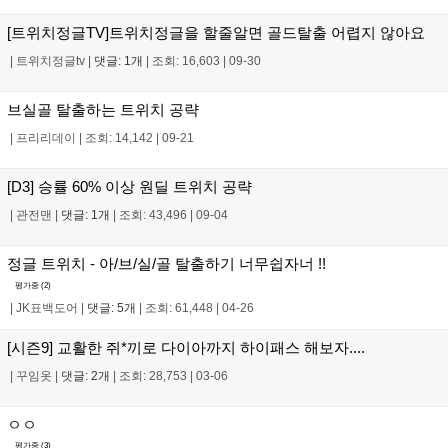
[트위치정글TV]트위치정글을 할줄알면 골드탈출 어렵지 않아요
|
트위치정글tv
|
댓글: 1개
|
조회: 16,603
|
09-30
브실골 탈출하는 트위치 공략
|
프리리데이
|
조회: 14,142
|
09-21
[D3] 승률 60% 이상 원딜 트위치 공략
|
관전맨
|
댓글: 1개
|
조회: 43,496
|
09-04
정글 트위치 - 아/브/실/골 탈출하기 너무쉽자너 !!
평가중 (
2
)
|
JK표백도어
|
댓글: 5개
|
조회: 61,448
|
04-26
[시즌9] 교활한 쥐*끼로 다이아까지 하이패스 해보자....
|
꾸임옷
|
댓글: 2개
|
조회: 28,753
|
03-06
ㅇㅇ
평가중 (
3
)