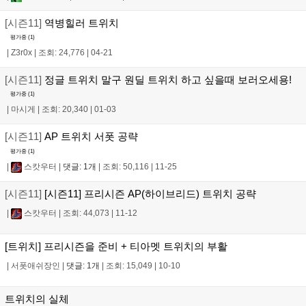
[시즌11]
역병힐러 트위치
평가중 (
1
)
|
Z3r0x
|
조회: 24,776
|
04-21
[시즌11]
정글 트위치 말구 원딜 트위치 하고 싶을때 보러오세용!
평가중 (
1
)
|
마시게
|
조회: 20,340
|
01-03
[시즌11]
AP 트위치 서폿 공략
평가중 (
1
)
|
스캇우터
|
댓글: 1개
|
조회: 50,116
|
11-25
[시즌11]
[시즌11] 프리시즌 AP(하이브리드) 트위치 공략
|
스캇우터
|
조회: 44,073
|
11-12
[트위치] 프리시즌을 준비 + 티아멧 트위치의 부활
|
서폿애쉬장인
|
댓글: 1개
|
조회: 15,049
|
10-10
트위치의 실체