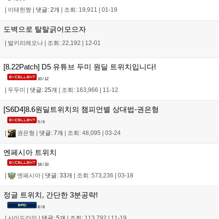
|
이태헌짱
|
댓글: 2개
|
조회: 19,911
|
01-19
도벽으로 탈탈긁어모으자
|
발키리레오나
|
조회: 22,192
|
12-01
[8.22Patch] D5 유튜브 두미 원딜 트위치입니다!
10 / 12
|
두두미
|
댓글: 25개
|
조회: 163,966
|
11-12
[S6D4]8.6원딜트위치의 챔피언별 상대법-권은형
5 / 6
|
권은형
|
댓글: 7개
|
조회: 48,095
|
03-24
엔페시아 트위치
18 / 33
|
엔페시아
|
댓글: 33개
|
조회: 573,236
|
03-18
정글 트위치, 간단한 3분공략!
8 / 8
|
사이드라인
|
댓글: 5개
|
조회: 113,792
|
11-19