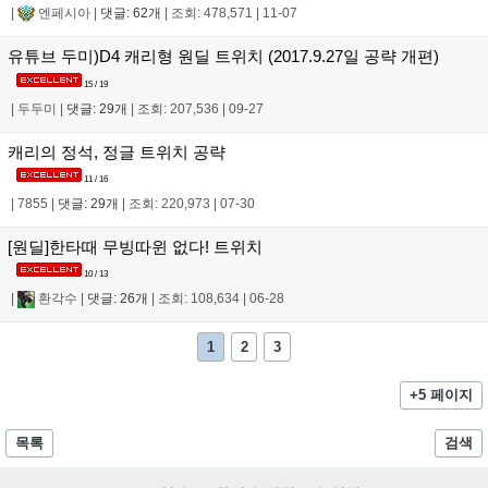
|
엔페시아
|
댓글: 62개
|
조회: 478,571
|
11-07
유튜브 두미)D4 캐리형 원딜 트위치 (2017.9.27일 공략 개편)
15 / 19
|
두두미
|
댓글: 29개
|
조회: 207,536
|
09-27
캐리의 정석, 정글 트위치 공략
11 / 16
|
7855
|
댓글: 29개
|
조회: 220,973
|
07-30
[원딜]한타때 무빙따윈 없다! 트위치
10 / 13
|
환각수
|
댓글: 26개
|
조회: 108,634
|
06-28
1
2
3
+5 페이지
목록
검색