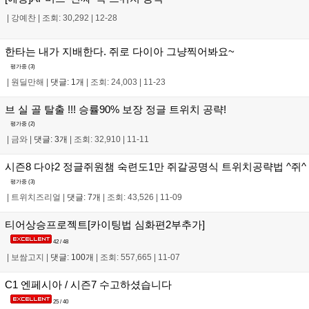
|
강예찬
|
조회: 30,292
|
12-28
한타는 내가 지배한다. 쥐로 다이아 그냥찍어봐요~
평가중 (
3
)
|
원딜만해
|
댓글: 1개
|
조회: 24,003
|
11-23
브 실 골 탈출 !!! 승률90% 보장 정글 트위치 공략!
평가중 (
2
)
|
금와
|
댓글: 3개
|
조회: 32,910
|
11-11
시즌8 다야2 정글쥐원챔 숙련도1만 쥐갈공명식 트위치공략법 ^쥐^
평가중 (
3
)
|
트위치즈리얼
|
댓글: 7개
|
조회: 43,526
|
11-09
티어상승프로젝트[카이팅법 심화편2부추가]
42 / 48
|
보쌈고지
|
댓글: 100개
|
조회: 557,665
|
11-07
C1 엔페시아 / 시즌7 수고하셨습니다
25 / 40