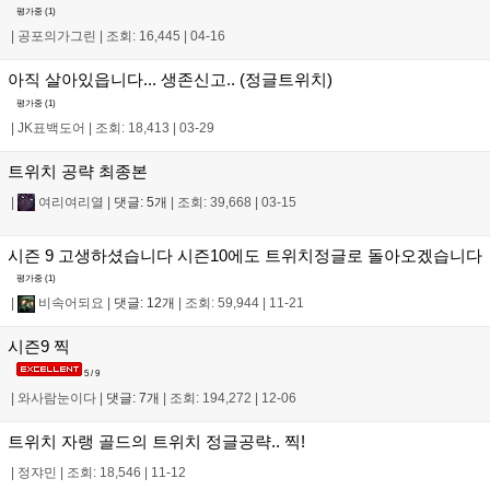
평가중 (
1
)
|
공포의가그린
|
조회: 16,445
|
04-16
아직 살아있읍니다... 생존신고.. (정글트위치)
평가중 (
1
)
|
JK표백도어
|
조회: 18,413
|
03-29
트위치 공략 최종본
|
여리여리열
|
댓글: 5개
|
조회: 39,668
|
03-15
시즌 9 고생하셨습니다 시즌10에도 트위치정글로 돌아오겠습니다
평가중 (
1
)
|
비속어되요
|
댓글: 12개
|
조회: 59,944
|
11-21
시즌9 찍
5 / 9
|
와사람눈이다
|
댓글: 7개
|
조회: 194,272
|
12-06
트위치 자랭 골드의 트위치 정글공략.. 찍!
|
정쟈민
|
조회: 18,546
|
11-12