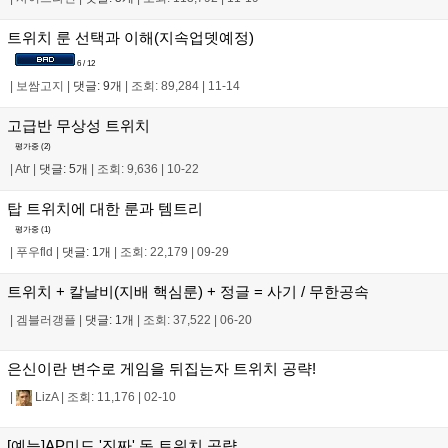
트위치 룬 선택과 이해(지속업뎃예정)
6 / 12
|
보쌈고지
|
댓글: 9개
|
조회: 89,284
|
11-14
고급반 무상성 트위치
평가중 (
2
)
|
Atr
|
댓글: 5개
|
조회: 9,636
|
10-22
탑 트위치에 대한 룬과 템트리
평가중 (
1
)
|
푸우fld
|
댓글: 1개
|
조회: 22,179
|
09-29
트위치 + 칼날비(지배 핵심룬) + 정글 = 사기 / 무한공속
|
겜블러갱플
|
댓글: 1개
|
조회: 37,522
|
06-20
은신이란 변수로 게임을 뒤집는자 트위치 공략!
|
LizA
|
조회: 11,176
|
02-10
[예능]AP미드 '진짜' 독 트위치 공략