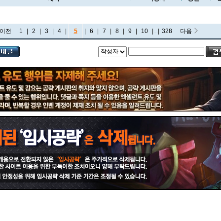
이전
1
|
2
|
3
|
4
|
5
|
6
|
7
|
8
|
9
|
10
|
...
|
328
다음
비에고
빅토르
뽀삐
사미라
사이온
사일러스
샤코
세트
소나
소라카
쉔
쉬바나
스몰더
스웨인
신드라
신지드
쓰레쉬
아리
아무무
아우렐리온 솔
아이번
아트록스
아펠리오스
알리스타
암베사
애니
애니비아
애쉬
오공
오로라
오른
오리아나
올라프
요네
요릭