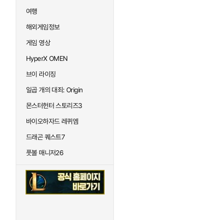
여행
해외게임정보
게임 영상
HyperX OMEN
브이 라이징
일곱 개의 대죄: Origin
몬스터헌터 스토리즈3
바이오하자드 레퀴엠
드래곤 퀘스트7
풋볼 매니저26