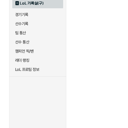
LoL 기록실(구)
하이머딩거
헤카림
경기기록
선수기록
팀 통산
선수 통산
챔피언 픽/밴
레더 랭킹
LoL 프로팀 정보