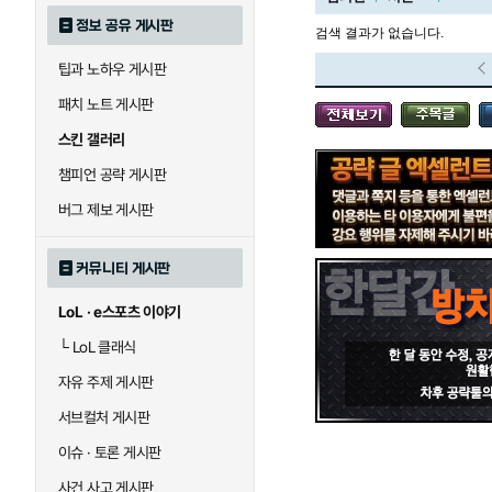
정보 공유 게시판
검색 결과가 없습니다.
팁과 노하우 게시판
블라디미르
블리츠크랭크
패치 노트 게시판
스킨 갤러리
세라핀
세주아니
챔피언 공략 게시판
버그 제보 게시판
시비르
신 짜오
커뮤니티 게시판
LoL · e스포츠 이야기
아칼리
아크샨
└
LoL 클래식
자유 주제 게시판
에코
엘리스
서브컬처 게시판
이슈 · 토론 게시판
사건 사고 게시판