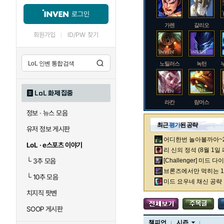
로그인
가렌
갈리오
회원가입
ID/PW 찾기
노틸러스
녹턴
LoL 화제 집중
라칸
람머스
정보 · 뉴스 모음
최근
평가
된 공략
유저 정보 게시판
어디한번 놀아볼까아~2차
로크
루시안
LoL · e스포츠 이야기
리 신의 정석 (8월 1일
└
3추 모음
[Challenger] 미드 
브론즈에서만 먹히는 1렙
└
10추 모음
말자하
말파이트
미드 요우네 채신 공략
치지직 팟벤
SOOP 게시판
바이
베이가
챔피언
시즌