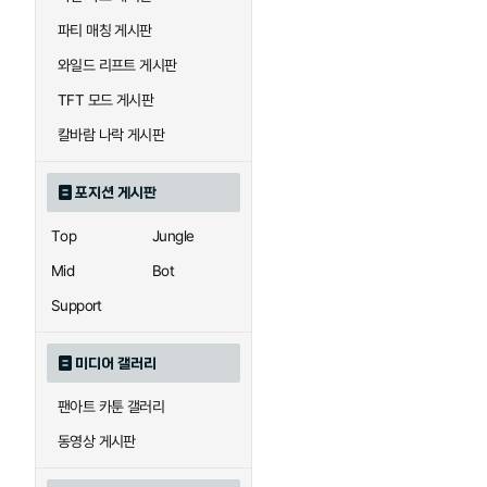
우르곳
워윅
파티 매칭 게시판
와일드 리프트 게시판
자이라
자크
TFT 모드 게시판
칼바람 나락 게시판
직스
진
포지션 게시판
Top
Jungle
카이사
카직스
Mid
Bot
Support
퀸
크산테
미디어 갤러리
팬아트 카툰 갤러리
트리스타나
트린다미어
동영상 게시판