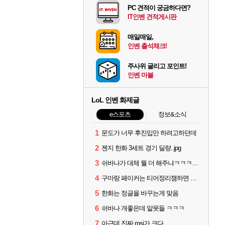
PC 견적이 궁금하다면?
IT인벤 견적게시판
매일매일,
인벤 출석체크!
주사위 굴리고 포인트!
인벤 마블
LoL 인벤 화제글
e스포츠
정보&소식
1
문도가 너무 후진입만 하려고하던데
2
젠지 한화 3세트 경기 딜량..jpg
3
쉬바나가 대체 뭘 더 해주냐ㅋㅋㅋㅋㅋㅋ
4
구마랑 페이커는 티어정리챔하면 안됨
5
한화는 정글을 바꾸는게 맞음
6
쉬바나 개좋은데 알못들 ㅋㅋㅋ
7
아근데 진짜 msi가 크다