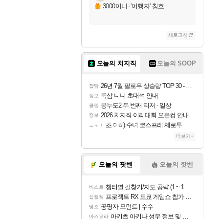
자야
3000이니
·
'여행자' 칭호
새로고침
조이
오늘의 치지직
오늘의 SOOP
카시오페아
26년 7월 팔로우 상승량 TOP 30 - 월간 치지직
잡담
룩삼 니니 초대석 안내
정보
봉누도2 두 번째 티저 - 일상
클립
코르키
2026 치지직 이리대회 오픈컵 안내
정보
초ㅇㅎ) 수녀 코스프레 제로투
ㅗㅜㅑ
더보기+
트런들
오늘의 팟벤
오늘의 핫벤
챕터별 길찾기/지도 공략 (1 ~ 12장)
비스트
피즈
프로젝트 RX 도쿄 게임쇼 참가 결정
섭컬겜
공명자 모먼트 | 수수
명조
아키츠 아키나 성우 정보 및 주요 필모
아스오라