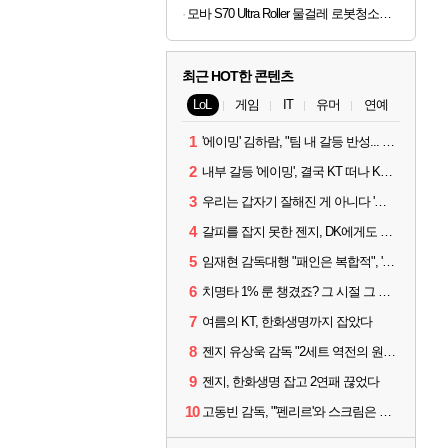
모바 S70 Ultra Roller 물걸레 로봇청소기 RGB AI 센서 온수 자동세척
최근 HOT한 콘텐츠
LoL
게임
IT
유머
연예
1
'에이밍' 김하람, "팀 내 갈등 반성... 끝까지 뛰고 싶었다"
2
내부 갈등 '에이밍', 결국 KT 떠나 KRX로...'지우'와 트레이드
3
우리는 갑자기 잘해진 게 아니다 '씨맥' 김대호 감독의 자신감
4
갈피를 잡지 못한 젠지, DK에게도 0:2 패배
5
임재현 감독대행 "패인은 복합적", '도란' "팀에 과부하 왔다"
6
치명타 1% 룬 챙겼죠? 그 시절 그 감성 '롤 클래식' 30일 출시
7
여름의 KT, 한화생명까지 잡았다
8
젠지 유상욱 감독 "2세트 역전의 원인...너무 급했다"
9
젠지, 한화생명 잡고 2연패 끊었다
10
고동빈 감독, "'펜리르'와 스크림은 못 해봤다...선발 고정할 듯"