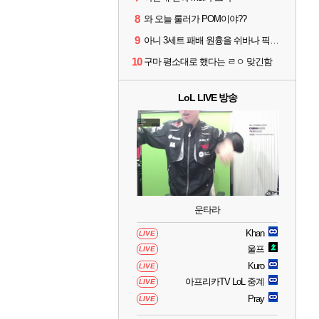
8
와 오늘 룰러가 POM이야??
9
아니 3세트 패배 원흉을 쉬바나 픽타령 하고있네
10
구마 평소대로 했다는 ㄹㅇ 맞긴함
LoL LIVE 방송
운타라
Khan
LIVE
울프
LIVE
Kuro
LIVE
아프리카TV LoL 중계
LIVE
Pray
LIVE