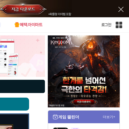
혜택.아이마트
로그인
인
벤
전
체
사
이
트
맵
게임 캘린더
더보기+