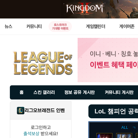
로스트아크
뉴스
커뮤니티
게임캘린더
게이머존
기대평 이벤트
홈
스킨 갤러리
정보 공유 게시판
커뮤니티 게시판
리그오브레전드 인벤
LoL 챔피언 공
로그인하고
ALL
ㄱ
출석보상
받으세요!