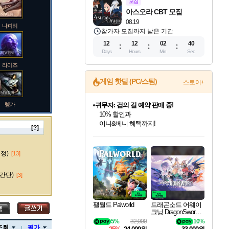
모집
아스오라 CBT 모집
08.19
나피리
참가자 모집까지 남은 기간
12
12
02
39
Days
Hours
Min
Sec
라이즈
게임 핫딜 (PC/스팀)
스토어+
귀무자: 검의 길 예약 판매 중!
10% 할인과
이니&베니 혜택까지!
렝가
비스트 오브 리인카네이션 정식 출시!
게임프릭 신작 IP
[?]
네이버 혜택가와 함께 예약하세요!
인벤게임즈 8월 특별 할인!
드래곤소드: 어웨이크닝 입점!
문명 7 특별 할인!
커세어 코브 출시 기념 할인!
더 렐릭 퍼스트 가디언 정식 출시
베데스다 40주년 기념 할인 중!
마블 투혼 파이팅 소울즈 예약 판매 중!
캡콤 프렌차이즈 할인 진행 중!
캡콤 일부 상품 상시 할인
스타워즈 은하계 레이서
로블록스 기프트 카드 공식 입점
인기 퍼블리셔 모음!
스팀으로 만나는 드래곤소드!
조선&고려 DLC 출시 예정
해적'섬'을 발전시키자!
설화x하드코어 액션!
베데스다의 명작들을
마블 히어로 총 출동&화려한 격투!
몬헌, 바하 등 인기 IP를
몬헌 와일즈 & 드래곤즈 도그마2
인벤게임즈에서 10% 추가 적립
Robux를 가장 안전하고
마오카이
최대 90% 할인가를 만나보세요!
네이버혜택과 함께 만나보세요!
50%할인&추가 적립까지!
할인&네이버혜택으로 만나보세요!
네이버페이 혜택과 만나보세요!
40주년 프로모션으로 만나보세요!
네이버 포인트 혜택까지!
할인가에 만나보세요!
일부 에디션 상시 할인!
혜택으로 예약 판매 중
편안하게 충전하세요
수정)
[13]
간단)
[3]
바루스
팰월드 Palworld
드래곤소드 어웨이
크닝 DragonSword A
wakening
5%
32,000
10%
브랜드
조회
평가