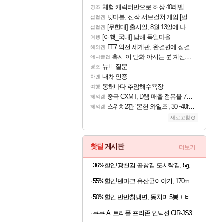
체험 캐릭터만으로 허상 40레벨 하이와티아 5분 컷!｜에이메스·린네·모니에 명함
명조
넷마블, 신작 서브컬쳐 게임 [펄 인 블루] 티저 사이트 오픈
섭컬겜
[무한대] 출시일, 8월 13일에 나오나
섭컬겜
[여행_국내] 남해 독일마을
여행
FF7 외전 세계관, 완결편에 집결
해외겜
혹시 이 만화 아시는 분 계신가요
애니클립
뉴비 질문
명조
내차 인증
차벤
동해바다 추암해수욕장
여행
중국 CXMT, D램 매출 점유율 7%…글로벌 4위로 부상
해외겜
스위치2판 ‘몬헌 와일즈’, 30~40fps 목표 추정
해외겜
새로고침
핫딜
게시판
더보기+
36%할인!광천김 곱창김 도시락김, 5g, 40개
55%할인!덴마크 유산균이야기, 170mg, 60캡슐, 1개
50%할인 반반칡냉면, 동치미 5봉 + 비빔 5봉, 2kg, 10인분
쿠쿠 AI 트리플 프리존 인덕션 CIR-JS301FW