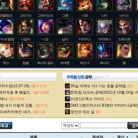
갱플랭크
그라가스
그레이브즈
그웬
나르
나미
나서스
누누와 윌럼프
니달리
니코
닐라
다리우스
다이애나
드레이븐
럭스
럼블
레나타 글라스크
레넥톤
레오나
렉사이
렐
주목할 만한
공략
수정(12.07.26)
35살 아재도 다1 가는 갱플 공략법
[평가:177]
[27]
룰루
르블랑
리 신
리븐
리산드라
릴리아
마스터 이
 패치적용 후 템빌드..
[D3] 탑 피오라 공략(2021년 10월 24일 
[평가:245]
다이애나
[시즌11] 잭스 가이드
[평가:594]
[21]
 내가 이렇게 강할..
GM1그랜드마스터 BJ영만 카타리나공략(
[평가:2]
멜
모데카이저
모르가나
문도 박사
미스 포츈
밀리오
바드
 이세카이에선 내가..
장인이 되는 길
[평가:2]
[9]
베인
벡스
벨베스
벨코즈
볼리베어
브라움
브라이어
제목
작성자
갱신