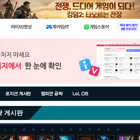
X
최대 90% 할인
라이브/영상
게이밍/IT
게임스토어
8월 프로모션
포지션 게시판
챔피언 공략
LoL DB
략 게시판
ㄴ
ㄷ
ㄹ
ㅁ
ㅂ
ㅅ
ㅇ
ㅈ
ㅊ
ㅋ
ㅌ
ㅍ
ㅎ