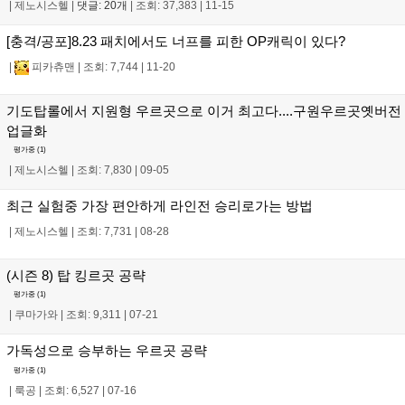
|
제노시스헬
|
댓글: 20개
|
조회: 37,383
|
11-15
[충격/공포]8.23 패치에서도 너프를 피한 OP캐릭이 있다?
|
피카츄맨
|
조회: 7,744
|
11-20
기도탑롤에서 지원형 우르곳으로 이거 최고다....구원우르곳옛버전
업글화
평가중 (
1
)
|
제노시스헬
|
조회: 7,830
|
09-05
최근 실험중 가장 편안하게 라인전 승리로가는 방법
|
제노시스헬
|
조회: 7,731
|
08-28
(시즌 8) 탑 킹르곳 공략
평가중 (
1
)
|
쿠마가와
|
조회: 9,311
|
07-21
가독성으로 승부하는 우르곳 공략
평가중 (
1
)
|
룩공
|
조회: 6,527
|
07-16