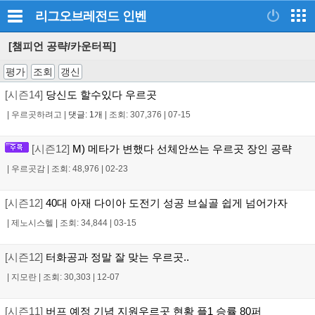
리그오브레전드
인벤
[챔피언 공략/카운터픽]
평가
조회
갱신
[시즌14]
당신도 할수있다 우르곳
|
우르곳하려고
|
댓글: 1개
|
조회: 307,376
|
07-15
[시즌12]
M) 메타가 변했다 선체안쓰는 우르곳 장인 공략
|
우르곳감
|
조회: 48,976
|
02-23
[시즌12]
40대 아재 다이아 도전기 성공 브실골 쉽게 넘어가자
|
제노시스헬
|
조회: 34,844
|
03-15
[시즌12]
터화공과 정말 잘 맞는 우르곳..
|
지모란
|
조회: 30,303
|
12-07
[시즌11]
버프 예정 기념 지원우르곳 현황 플1 승률 80퍼