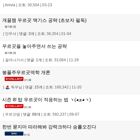
|
Anivia
|
조회: 30,504
|
03-23
개꿀챔 우르곳 액기스 공략 (초보자 필독)
평가중 (
3
)
|
안무셔
|
댓글: 3개
|
조회: 36,354
|
01-04
우르곳을 놓아주면서 쓰는 공략
평가중 (
3
)
|
걸어나가서
|
댓글: 1개
|
조회: 33,064
|
11-29
봉풀주우르곳역학 개론
17 / 28
|
독우님
|
댓글: 15개
|
조회: 160,342
|
11-20
시즌 8! 탑 우르곳이 적응하는 법 ヽ(◕ܫ◕ヽ)
21 / 24
|
우르갓댐
|
댓글: 68개
|
조회: 592,237
|
09-07
한번 묻지마 따라해봐 강력크하다 승률오진다
9 / 11