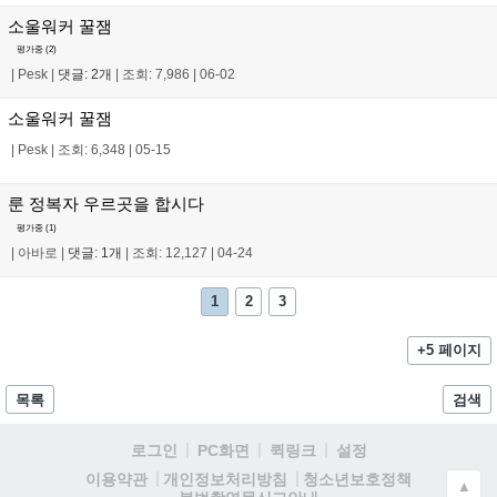
소울워커 꿀잼
평가중 (
2
)
|
Pesk
|
댓글: 2개
|
조회: 7,986
|
06-02
소울워커 꿀잼
|
Pesk
|
조회: 6,348
|
05-15
룬 정복자 우르곳을 합시다
평가중 (
1
)
|
아바로
|
댓글: 1개
|
조회: 12,127
|
04-24
1
2
3
+5 페이지
목록
검색
로그인
PC화면
퀵링크
설정
청소년보호정책
이용약관
개인정보처리방침
▲