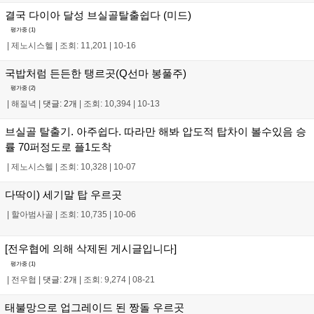
결국 다이아 달성 브실골탈출쉽다 (미드)
평가중 (
1
)
|
제노시스헬
|
조회: 11,201
|
10-16
국밥처럼 든든한 탱르곳(Q선마 봉풀주)
평가중 (
2
)
|
해질녁
|
댓글: 2개
|
조회: 10,394
|
10-13
브실골 탈출기. 아주쉽다. 따라만 해봐 압도적 탑차이 볼수있음 승
률 70퍼정도로 플1도착
|
제노시스헬
|
조회: 10,328
|
10-07
다딱이) 세기말 탑 우르곳
|
할아범사골
|
조회: 10,735
|
10-06
[전우협에 의해 삭제된 게시글입니다]
평가중 (
1
)
|
전우협
|
댓글: 2개
|
조회: 9,274
|
08-21
태불망으로 업그레이드 된 짱돌 우르곳