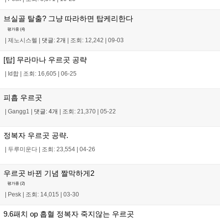
브실골 탈출? 그냥 따라하면 탑케리한다
평가중 (
4
)
|
제노시스헬
|
댓글: 2개
|
조회: 12,242
|
09-03
[탑] 무라마나 우르곳 공략
|
Id합
|
조회: 16,605
|
06-25
피흡 우르곳
|
Gangg1
|
댓글: 4개
|
조회: 21,370
|
05-22
정복자 우르곳 공략.
|
두루미운다
|
조회: 23,554
|
04-26
우르곳 바뀐 기념 짤막하게2
평가중 (
2
)
|
Pesk
|
조회: 14,015
|
03-30
9.6패치 op 흡혈 정복자 죽지않는 우르곳