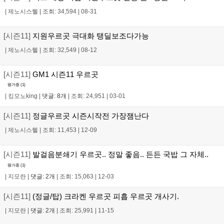
|
제노시스헬
|
조회: 34,594
|
08-31
[시즌11]
지원우르곳 극대화 탱딜보조다가능
|
제노시스헬
|
조회: 32,549
|
08-12
[시즌11]
GM1 시즌11 우르곳
평가중 (
1
)
|
킹모노king
|
댓글: 8개
|
조회: 24,951
|
03-01
[시즌11]
정글우르곳 시즌시작전 가장잼난다
|
제노시스헬
|
조회: 11,453
|
12-09
[시즌11]
발걸음분쇄기 우르곳.. 정말 좋음.. 든든 국밥 그 자체..
평가중 (
1
)
|
지모란
|
댓글: 2개
|
조회: 15,063
|
12-03
[시즌11]
(정글/탑) 크라켄 우르곳 피흡 우르곳 개사기.
|
지모란
|
댓글: 2개
|
조회: 25,991
|
11-15