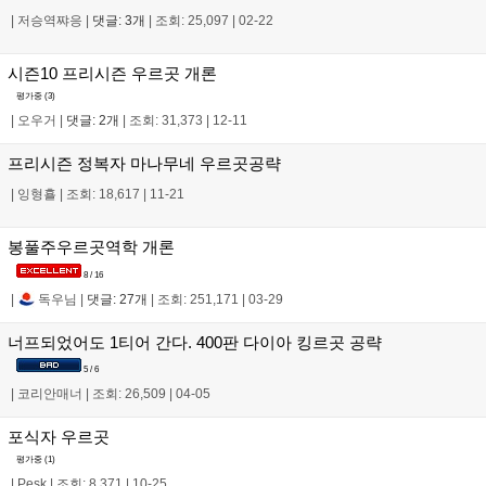
|
저승역쨔응
|
댓글: 3개
|
조회: 25,097
|
02-22
시즌10 프리시즌 우르곳 개론
평가중 (
3
)
|
오우거
|
댓글: 2개
|
조회: 31,373
|
12-11
프리시즌 정복자 마나무네 우르곳공략
|
잉형횰
|
조회: 18,617
|
11-21
봉풀주우르곳역학 개론
8 / 16
|
독우님
|
댓글: 27개
|
조회: 251,171
|
03-29
너프되었어도 1티어 간다. 400판 다이아 킹르곳 공략
5 / 6
|
코리안매너
|
조회: 26,509
|
04-05
포식자 우르곳
평가중 (
1
)
|
Pesk
|
조회: 8,371
|
10-25