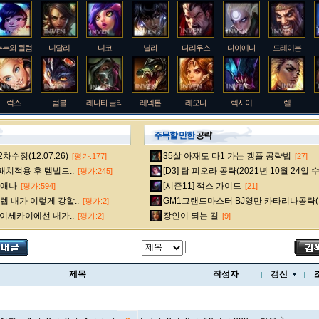
누누와 윌럼프
니달리
니코
닐라
다리우스
다이애나
드레이븐
럭스
럼블
레나타 글라스크
레넥톤
레오나
렉사이
렐
주목할 만한
공략
수정(12.07.26)
35살 아재도 다1 가는 갱플 공략법
[평가:177]
[27]
룰루
르블랑
리 신
리븐
리산드라
릴리아
마스터 이
 패치적용 후 템빌드..
[D3] 탑 피오라 공략(2021년 10월 24일 
[평가:245]
다이애나
[시즌11] 잭스 가이드
[평가:594]
[21]
 내가 이렇게 강할..
GM1그랜드마스터 BJ영만 카타리나공략(
[평가:2]
멜
모데카이저
모르가나
문도 박사
미스 포츈
밀리오
바드
 이세카이에선 내가..
장인이 되는 길
[평가:2]
[9]
베인
벡스
벨베스
벨코즈
볼리베어
브라움
브라이어
제목
작성자
갱신