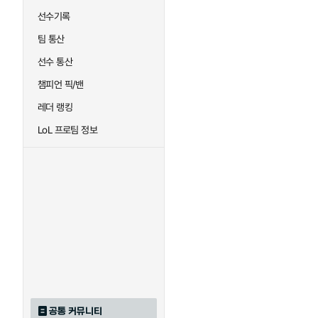
선수기록
팀 통산
선수 통산
챔피언 픽/밴
레더 랭킹
LoL 프로팀 정보
공통 커뮤니티