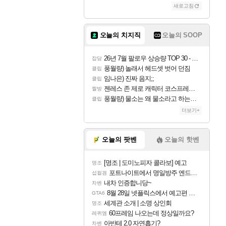
새로고침
조이
오늘의 치지직
오늘의 SOOP
카시오페아
26년 7월 팔로우 상승량 TOP 30 - 월간 치지직
잡담
풍월량) 놀래서 헤드셋 벗어 던짐
클립
임나은) 진짜 음지;;
클립
코르키
젠레스 존 제로 캐릭터 코스프레한 꽁주
짤방
풍월량) 물소는 왜 물소라고 하는거야? 아! 그만 ㅋㅋ 알았어 ㅋㅋ
클립
더보기+
트런들
오늘의 팟벤
오늘의 핫벤
[명조 | 도미노피자 콜라보] 예고
명조
피즈
포트나이트에서 명일방주 엔드필드 [펠리카] 판매 예정
섭컬겜
내차 인증합니당~
차벤
8월 28일 넷플릭스에서 예고편 공개 예정
GTA6
세계관 소개 | 소명 상인회
명조
60프레임 나오는데 정상일까요?
레퀴엠
아반테 2.0 자연흡기?
차벤