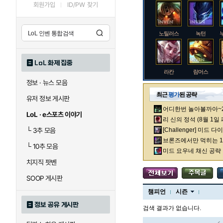
회원가입
ID/PW 찾기
노틸러스
녹턴
LoL 화제 집중
라칸
람머스
정보 · 뉴스 모음
최근
평가
된 공략
유저 정보 게시판
어디한번 놀아볼까아~2차
로크
루시안
LoL · e스포츠 이야기
리 신의 정석 (8월 1일
└
3추 모음
[Challenger] 미드 
브론즈에서만 먹히는 1렙
└
10추 모음
말자하
말파이트
미드 요우네 채신 공략
치지직 팟벤
SOOP 게시판
바이
베이가
챔피언
시즌
정보 공유 게시판
검색 결과가 없습니다.