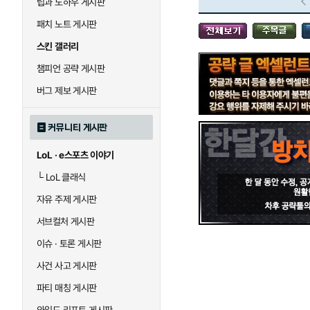
팁과 노하우 게시판
블라디미르
블리츠크랭크
패치 노트 게시판
스킨 갤러리
세라핀
세주아니
챔피언 공략 게시판
버그 제보 게시판
시비르
신 짜오
커뮤니티 게시판
LoL · e스포츠 이야기
아칼리
아크샨
└
LoL 클래식
자유 주제 게시판
에코
엘리스
서브컬처 게시판
이슈 · 토론 게시판
사건 사고 게시판
우르곳
워윅
파티 매칭 게시판