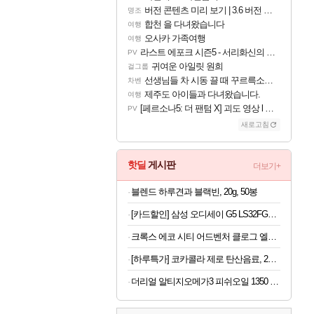
버전 콘텐츠 미리 보기 | 3.6 버전 「신기루 속 등불 그림자, 속세에 깃든 검의 결심」이 8월 20일에 업데이트됩니다!
명조
합천 을 다녀왔습니다
여행
오사카 가족여행
여행
라스트 에포크 시즌5 - 서리화신의 분노 티저
PV
귀여운 아일릿 원희
걸그룹
선생님들 차 시동 끌 때 꾸르륵소리나는데
차벤
제주도 아이들과 다녀왔습니다.
여행
[페르소나5: 더 팬텀 X] 괴도 영상 l 타카마키 안·댄싱 스타
PV
새로고침
핫딜
게시판
더보기+
블렌드 하루견과 블랙빈, 20g, 50봉
[카드할인] 삼성 오디세이 G5 LS32FG500 80.1cm(32인치) 게이밍 모니터 180Hz
크록스 에코 시티 어드벤처 클로그 엘리펀트 213115-1LM 남여공용 220
[하루특가] 코카콜라 제로 탄산음료, 215ml, 30개
더리얼 알티지오메가3 피쉬오일 1350 6개월 x 2개 (총 1년분)