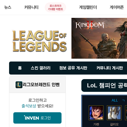
로스트아크
뉴스
커뮤니티
게임캘린더
게이머존
기대평 이벤트
홈
스킨 갤러리
정보 공유 게시판
커뮤니티 게시판
리그오브레전드 인벤
LoL 챔피언 공
로그인하고
ALL
ㄱ
출석보상
받으세요!
로그인
가렌
갈리오