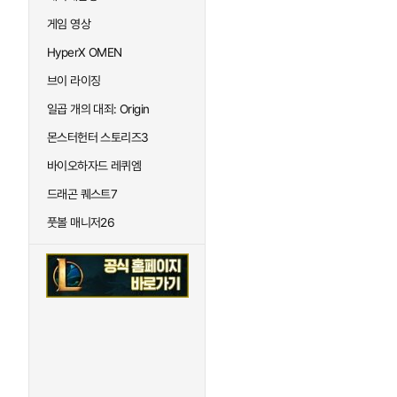
게임 영상
HyperX OMEN
브이 라이징
일곱 개의 대죄: Origin
몬스터헌터 스토리즈3
바이오하자드 레퀴엠
드래곤 퀘스트7
풋볼 매니저26