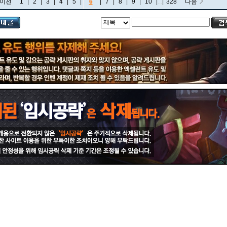
이전
1
|
2
|
3
|
4
|
5
|
6
|
7
|
8
|
9
|
10
|
...
|
328
다음
비에고
빅토르
뽀삐
사미라
사이온
사일러스
샤코
세트
소나
소라카
쉔
쉬바나
스몰더
스웨인
신드라
신지드
쓰레쉬
아리
아무무
아우렐리온 솔
아이번
아트록스
아펠리오스
알리스타
암베사
애니
애니비아
애쉬
오공
오로라
오른
오리아나
올라프
요네
요릭
유나라
유미
이렐리아
이블린
이즈리얼
일라오이
자르반 4세