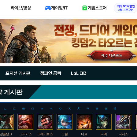
최대 90% 할인
라이브/영상
게이밍/IT
게임스토어
8월 프로모션
포지션 게시판
챔피언 공략
LoL DB
략 게시판
ㄴ
ㄷ
ㄹ
ㅁ
ㅂ
ㅅ
ㅇ
ㅈ
ㅊ
ㅋ
ㅌ
ㅍ
ㅎ
갱플랭크
그라가스
그레이브즈
그웬
나르
나미
나서스