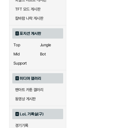
와일드 리프트 게시판
자이라
자크
TFT 모드 게시판
칼바람 나락 게시판
직스
진
포지션 게시판
Top
Jungle
카이사
카직스
Mid
Bot
Support
퀸
크산테
미디어 갤러리
팬아트 카툰 갤러리
트리스타나
트린다미어
동영상 게시판
LoL 기록실(구)
하이머딩거
헤카림
경기기록