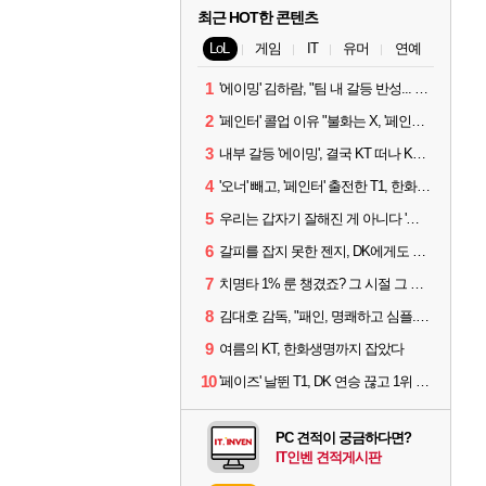
최근 HOT한 콘텐츠
LoL
게임
IT
유머
연예
1
'에이밍' 김하람, "팀 내 갈등 반성... 끝까지 뛰고 싶었다"
2
'페인터' 콜업 이유 "불화는 X, '페인터'는 부족한 콜을 채워줄 선수"
3
내부 갈등 '에이밍', 결국 KT 떠나 KRX로...'지우'와 트레이드
4
'오너' 빼고, '페인터' 출전한 T1, 한화생명에 패배
5
우리는 갑자기 잘해진 게 아니다 '씨맥' 김대호 감독의 자신감
6
갈피를 잡지 못한 젠지, DK에게도 0:2 패배
7
치명타 1% 룬 챙겼죠? 그 시절 그 감성 '롤 클래식' 30일 출시
8
김대호 감독, "패인, 명쾌하고 심플...다시 힘낼 수 있어"
9
여름의 KT, 한화생명까지 잡았다
10
'페이즈' 날뛴 T1, DK 연승 끊고 1위 지켜
PC 견적이 궁금하다면?
IT인벤 견적게시판