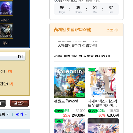
참가자 모집까지 남은 기간
09
16
54
06
Days
Hours
Min
Sec
라이즈
게임 핫딜 (PC/스팀)
스토어+
렝가
마블 투혼 파이팅 소울즈 정식출시!
마블 히어로 총 출동&화려한 격투!
네이버 포인트 혜택까지!
[?]
인벤게임즈 8월 특별 할인!
드래곤소드: 어웨이크닝 입점!
문명 7 특별 할인!
귀무자: 검의 길 예약 판매 중!
비스트 오브 리인카네이션 정식 출시!
커세어 코브 출시 기념 할인!
더 렐릭 퍼스트 가디언 정식 출시
베데스다 40주년 기념 할인 중!
캡콤 프렌차이즈 할인 진행 중!
캡콤 일부 상품 상시 할인
스타워즈 은하계 레이서
로블록스 기프트 카드 공식 입점
인기 퍼블리셔 모음!
스팀으로 만나는 드래곤소드!
조선&고려 DLC 출시 예정
10% 할인과
게임프릭 신작 IP
해적'섬'을 발전시키자!
설화x하드코어 액션!
베데스다의 명작들을
몬헌, 바하 등 인기 IP를
몬헌 와일즈 & 드래곤즈 도그마2
인벤게임즈에서 10% 추가 적립
Robux를 가장 안전하고
마오카이
최대 90% 할인가를 만나보세요!
네이버혜택과 함께 만나보세요!
50%할인&추가 적립까지!
이니&베니 혜택까지!
네이버 혜택가와 함께 예약하세요!
할인&네이버혜택으로 만나보세요!
네이버페이 혜택과 만나보세요!
40주년 프로모션으로 만나보세요!
할인가에 만나보세요!
일부 에디션 상시 할인!
혜택으로 예약 판매 중
편안하게 충전하세요
수정)
[13]
간단)
[3]
바루스
팰월드 Palworld
디제이맥스 리스펙
트 V 블루아카이브
팩 DJMAX RESPE
5%
32,000
12%
19,800
브랜드
CT V Blue Archive P
조회
평가
25%
24,000원
65%
6,930원
ack DLC