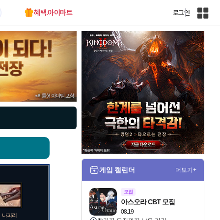
혜택.아이마트
로그인
인
벤
전
체
사
이
트
맵
게임 캘린더
더보기+
모집
아스오라 CBT 모집
08.19
나피리