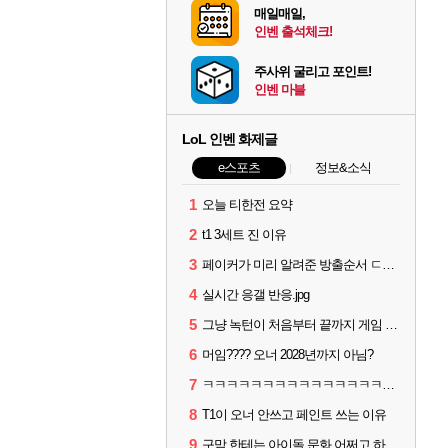
매일매일,
인벤 출석체크!
주사위 굴리고 포인트!
인벤 마블
LoL 인벤 화제글
e스포츠
정보&소식
1
오늘 티한전 요약
2
t1 3세트 진 이유
3
페이커가 미리 알려준 방출순서 ㄷㄷㄷㄷ
4
실시간 응갤 반응.jpg
5
그냥 녹턴이 처음부터 끝까지 게임 지게 굴려줬는데
6
머임???? 오너 2028년까지 아님?
7
ㅋㅋㅋㅋㅋㅋㅋㅋㅋㅋㅋㅋㅋㅋㅋㅋㅋㅋ
8
T1이 오너 안쓰고 페인트 쓰는 이유
9
구맘 한테는 아이돌 문화 어쩌고 하더니 티원 팬이 제일 역겨움 그냥