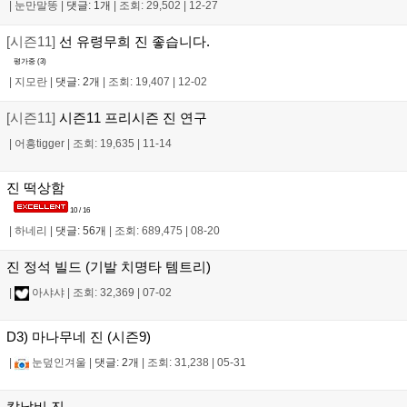
|
눈만말똥
|
댓글: 1개
|
조회: 29,502
|
12-27
[시즌11]
선 유령무희 진 좋습니다.
평가중 (
3
)
|
지모란
|
댓글: 2개
|
조회: 19,407
|
12-02
[시즌11]
시즌11 프리시즌 진 연구
|
어흥tigger
|
조회: 19,635
|
11-14
진 떡상함
10 / 16
|
하네리
|
댓글: 56개
|
조회: 689,475
|
08-20
진 정석 빌드 (기발 치명타 템트리)
|
아샤샤
|
조회: 32,369
|
07-02
D3) 마나무네 진 (시즌9)
|
눈덮인겨울
|
댓글: 2개
|
조회: 31,238
|
05-31
칼날비 진