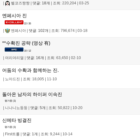
|
벨코즈짱짱
|
댓글: 18개
|
조회: 220,204
|
03-25
엔페시아 진
22 / 35
|
엔페시아
|
댓글: 102개
|
조회: 796,674
|
03-18
**수확진 공략 (영상 有)
10 / 12
|
여리여리열
|
댓글: 16개
|
조회: 63,450
|
02-10
어둠의 수확과 함께하는 진.
|
노마드진
|
조회: 18,005
|
11-10
돌아온 남자의 하이퍼 이속진
평가중 (
1
)
|
니나니뇨둥둥
|
댓글: 5개
|
조회: 50,822
|
10-20
신메타 빙결진
평가중 (
1
)
|
First트롤
|
댓글: 1개
|
조회: 9,244
|
10-14