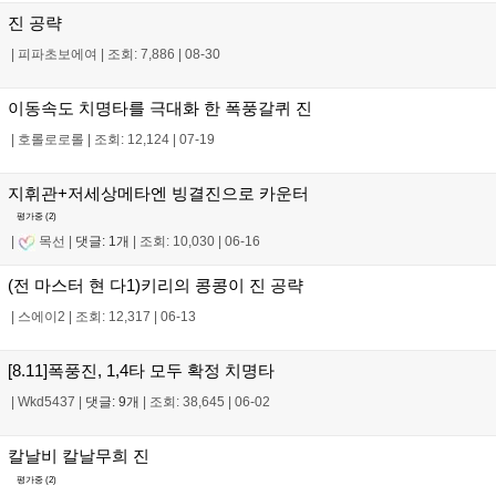
진 공략
|
피파초보에여
|
조회: 7,886
|
08-30
이동속도 치명타를 극대화 한 폭풍갈퀴 진
|
호롤로로롤
|
조회: 12,124
|
07-19
지휘관+저세상메타엔 빙결진으로 카운터
평가중 (
2
)
|
목선
|
댓글: 1개
|
조회: 10,030
|
06-16
(전 마스터 현 다1)키리의 콩콩이 진 공략
|
스에이2
|
조회: 12,317
|
06-13
[8.11]폭풍진, 1,4타 모두 확정 치명타
|
Wkd5437
|
댓글: 9개
|
조회: 38,645
|
06-02
칼날비 칼날무희 진
평가중 (
2
)