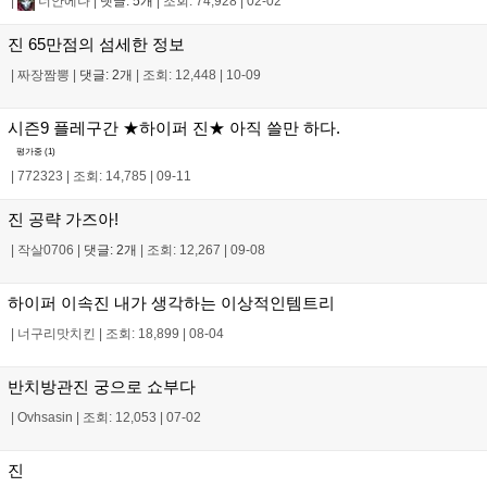
|
너안에나
|
댓글: 5개
|
조회: 74,928
|
02-02
진 65만점의 섬세한 정보
|
짜장짬뽕
|
댓글: 2개
|
조회: 12,448
|
10-09
시즌9 플레구간 ★하이퍼 진★ 아직 쓸만 하다.
평가중 (
1
)
|
772323
|
조회: 14,785
|
09-11
진 공략 가즈아!
|
작살0706
|
댓글: 2개
|
조회: 12,267
|
09-08
하이퍼 이속진 내가 생각하는 이상적인템트리
|
너구리맛치킨
|
조회: 18,899
|
08-04
반치방관진 궁으로 쇼부다
|
Ovhsasin
|
조회: 12,053
|
07-02
진