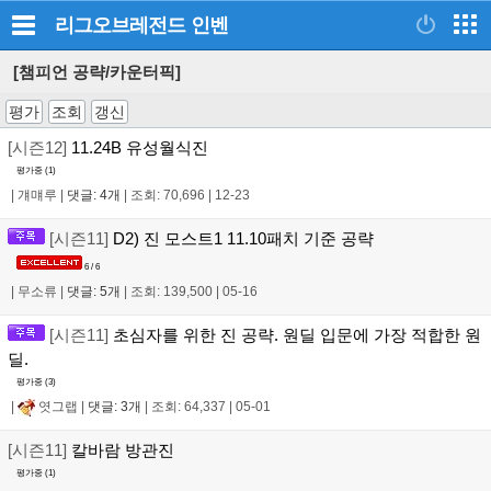
리그오브레전드
인벤
[챔피언 공략/카운터픽]
평가
조회
갱신
[시즌12]
11.24B 유성월식진
평가중 (
1
)
|
걔먜루
|
댓글: 4개
|
조회: 70,696
|
12-23
[시즌11]
D2) 진 모스트1 11.10패치 기준 공략
6 / 6
|
무소류
|
댓글: 5개
|
조회: 139,500
|
05-16
[시즌11]
초심자를 위한 진 공략. 원딜 입문에 가장 적합한 원
딜.
평가중 (
3
)
|
엿그랩
|
댓글: 3개
|
조회: 64,337
|
05-01
[시즌11]
칼바람 방관진
평가중 (
1
)