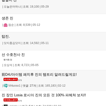
|
오늘은머하냐
|
조회: 19,100
|
05-29
생존 진
|
점순
|
조회: 8,539
|
05-12
탑진.
|
닷지충김닷지
|
조회: 14,592
|
05-11
선 수호천사 진
평가중 (
1
)
|
오상석
|
조회: 8,723
|
05-05
前D4:/아이템 패치후 진의 템트리 알려드릴게요!
3 / 5
|
Virtuoso1
|
댓글: 27개
|
조회: 165,183
|
02-12
진 장인 Losia 로시아 진의 모든 것 100% 파헤쳐 보자!!
5 / 5