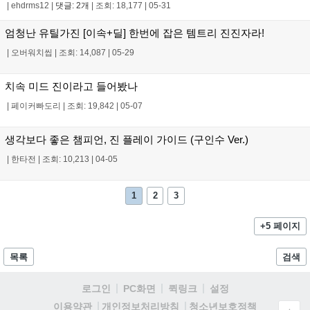
|
ehdrms12
|
댓글: 2개
|
조회: 18,177
|
05-31
엄청난 유틸가진 [이속+딜] 한번에 잡은 템트리 진진자라!
|
오버워치씹
|
조회: 14,087
|
05-29
치속 미드 진이라고 들어봤나
|
페이커빠도리
|
조회: 19,842
|
05-07
생각보다 좋은 챔피언, 진 플레이 가이드 (구인수 Ver.)
|
한타전
|
조회: 10,213
|
04-05
1
2
3
+5 페이지
목록
검색
로그인
PC화면
퀵링크
설정
청소년보호정책
이용약관
개인정보처리방침