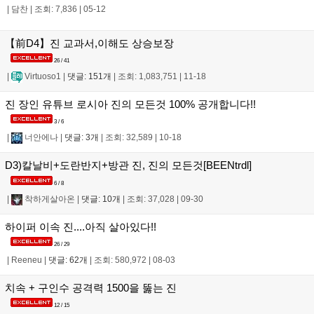
|
담찬
|
조회: 7,836
|
05-12
【前D4】진 교과서,이해도 상승보장
26 / 41
|
Virtuoso1
|
댓글: 151개
|
조회: 1,083,751
|
11-18
진 장인 유튜브 로시아 진의 모든것 100% 공개합니다!!
3 / 6
|
너안에나
|
댓글: 3개
|
조회: 32,589
|
10-18
D3)칼날비+도란반지+방관 진, 진의 모든것[BEENtrdl]
6 / 8
|
착하게살아온
|
댓글: 10개
|
조회: 37,028
|
09-30
하이퍼 이속 진....아직 살아있다!!
26 / 29
|
Reeneu
|
댓글: 62개
|
조회: 580,972
|
08-03
치속 + 구인수 공격력 1500을 뚫는 진
12 / 15