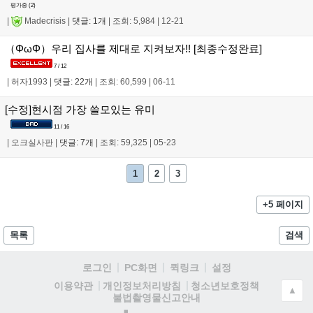
평가중 (
2
)
|
Madecrisis
|
댓글: 1개
|
조회: 5,984
|
12-21
（ΦωΦ）우리 집사를 제대로 지켜보자!! [최종수정완료]
7 / 12
|
허자1993
|
댓글: 22개
|
조회: 60,599
|
06-11
[수정]현시점 가장 쓸모있는 유미
11 / 16
|
오크실사판
|
댓글: 7개
|
조회: 59,325
|
05-23
1
2
3
+5 페이지
목록
검색
로그인
PC화면
퀵링크
설정
청소년보호정책
이용약관
개인정보처리방침
▲
불법촬영물신고안내