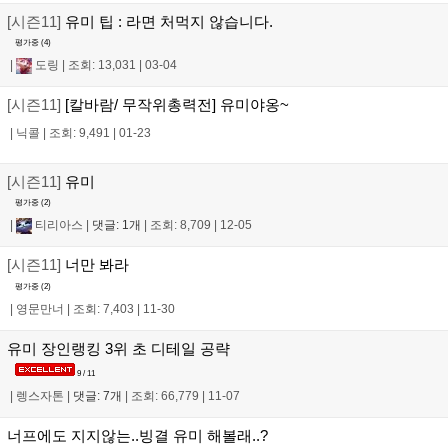
[시즌11]
유미 팁 : 라면 처먹지 않습니다.
평가중 (
4
)
|
도링
|
조회: 13,031
|
03-04
[시즌11]
[칼바람/ 무작위총력전] 유미야옹~
|
닉콜
|
조회: 9,491
|
01-23
[시즌11]
유미
평가중 (
2
)
|
티리아스
|
댓글: 1개
|
조회: 8,709
|
12-05
[시즌11]
너만 봐라
평가중 (
2
)
|
영문만너
|
조회: 7,403
|
11-30
유미 장인랭킹 3위 초 디테일 공략
9 / 11
|
렝스자톤
|
댓글: 7개
|
조회: 66,779
|
11-07
너프에도 지지않는..빙결 유미 해볼래..?