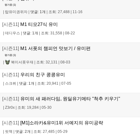
평가중 (
1
)
|
탑유미권위자
|
댓글: 1개
|
조회: 27,488
|
11-16
[시즌11]
M1 티모27식 유미
|
데디우스
|
댓글: 1개
|
조회: 31,558
|
08-22
[시즌11]
M1 서폿의 챔피언 맛보기 / 유미편
평가중 (
1
)
|
북미서폿우재
|
조회: 32,131
|
08-03
[시즌11]
우리의 친구 콩콩유미
|
스크퓌
|
댓글: 1개
|
조회: 20,941
|
07-05
[시즌11]
유미의 새 패러다임, 원딜유기메타 "척추 키우기"
|
Z3r0x
|
조회: 19,284
|
05-30
[시즌11]
[M1]소라카&유미1위 서예지의 유미공략
|
핏책
|
댓글: 2개
|
조회: 27,485
|
05-29