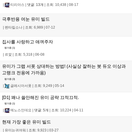
|
티리아스
|
댓글: 13개
|
조회: 10,438
|
08-17
극후반용 여눈 유미 빌드
|
펜타킬소나
|
조회: 6,989
|
07-12
집사를 사랑하고 애껴주자
평가중 (
1
)
|
르깣
|
조회: 5,318
|
06-08
유미가 그랩 서폿 상대하는 방법! (사실상 잘하는 봇 듀오 이상과
고랭크 전용에 가까움)
평가중 (
3
)
|
글레시아서폿
|
조회: 9,249
|
05-14
[D1] 꽤나 쓸만해진 유미 공략 끄적끄적.
평가중 (
1
)
|
메노스인데요
|
댓글: 5개
|
조회: 10,224
|
04-11
현재 가장 좋은 유미 빌드
|
유미는귀여워
|
조회: 9,923
|
03-27