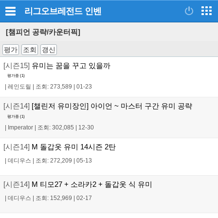
리그오브레전드
인벤
[챔피언 공략/카운터픽]
평가
조회
갱신
[시즌15]
유미는 꿈을 꾸고 있을까
평가중 (
1
)
|
레인도릴
|
조회: 273,589
|
01-23
[시즌14]
[챌린저 유미장인] 아이언 ~ 마스터 구간 유미 공략
평가중 (
1
)
|
Imperator
|
조회: 302,085
|
12-30
[시즌14]
M 돌갑옷 유미 14시즌 2탄
|
데디우스
|
조회: 272,209
|
05-13
[시즌14]
M 티모27 + 소라카2 + 돌갑옷 식 유미
|
데디우스
|
조회: 152,969
|
02-17