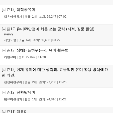
[시즌12]
탑집공유미
|
탑유미권위자
|
댓글: 1개
|
조회: 29,247
|
07-02
[시즌12]
유미69만점이 처음 쓰는 공략 (지적, 질문 환영)
평가중 (
1
)
|
레인도릴
|
댓글: 6개
|
조회: 50,436
|
03-27
[시즌12]
심해(~플하위)구간 유미 활용법
|
라면유미
|
조회: 27,849
|
11-28
[시즌12]
현재 유미에 대한 생각과, 효율적인 유미 활용 방식에 대
한 의견.
|
진정해친구야
|
댓글: 2개
|
조회: 27,230
|
11-26
[시즌12]
탄환탑유미
|
탑유미권위자
|
댓글: 1개
|
조회: 24,016
|
11-21
[시즌11]
탑유미