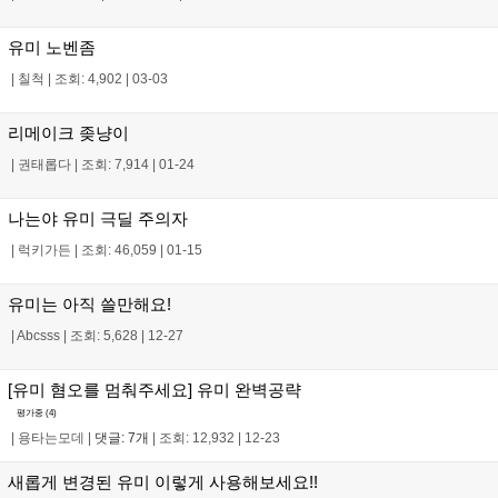
유미 노벤좀
|
칠척
|
조회: 4,902
|
03-03
리메이크 좆냥이
|
권태롭다
|
조회: 7,914
|
01-24
나는야 유미 극딜 주의자
|
럭키가든
|
조회: 46,059
|
01-15
유미는 아직 쓸만해요!
|
Abcsss
|
조회: 5,628
|
12-27
[유미 혐오를 멈춰주세요] 유미 완벽공략
평가중 (
4
)
|
용타는모데
|
댓글: 7개
|
조회: 12,932
|
12-23
새롭게 변경된 유미 이렇게 사용해보세요!!