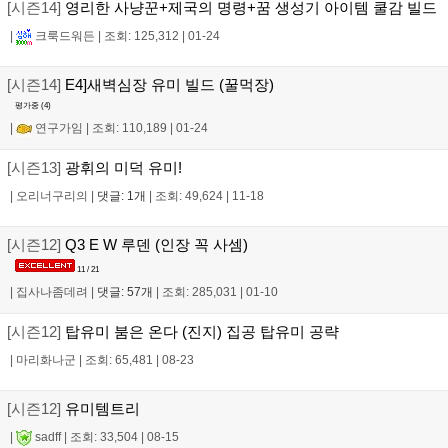
[시즌14]
영리한 사냥꾼+제국의 명령+꿈 생성기 아이템 쿨감 빌드
|
크룩드워든
|
조회: 125,312
|
01-24
[시즌14]
E4]새벽심장 유미 빌드 (꿀먹장)
평가중 (
4
)
|
연구가임
|
조회: 110,189
|
01-24
[시즌13]
광휘의 미덕 유미!
|
오리너구리의
|
댓글: 1개
|
조회: 49,624
|
11-18
[시즌12]
Q3 E W 루덴 (인장 꼭 사셈)
11 / 21
|
집사나좀데려
|
댓글: 57개
|
조회: 285,031
|
01-10
[시즌12]
탑유미 붐은 온다 (진지) 집공 탑유미 공략
|
마리화나군
|
조회: 65,481
|
08-23
[시즌12]
유미템트리
|
sadff
|
조회: 33,504
|
08-15