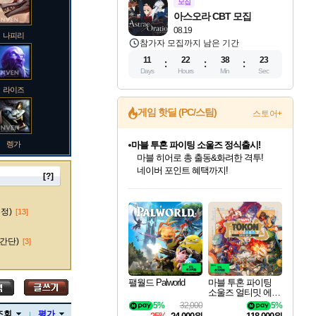
모집
아스오라 CBT 모집
08.19
나피리
참가자 모집까지 남은 기간
11
22
38
22
Days
Hours
Min
Sec
라이즈
게임 핫딜 (PC/스팀)
스토어+
렝가
마블 투혼 파이팅 소울즈 정식출시!
마블 히어로 총 출동&화려한 격투!
네이버 포인트 혜택까지!
[?]
인벤게임즈 8월 특별 할인!
드래곤소드: 어웨이크닝 입점!
문명 7 특별 할인!
귀무자: 검의 길 예약 판매 중!
비스트 오브 리인카네이션 정식 출시!
커세어 코브 출시 기념 할인!
더 렐릭 퍼스트 가디언 정식 출시
베데스다 40주년 기념 할인 중!
캡콤 프렌차이즈 할인 진행 중!
캡콤 일부 상품 상시 할인
스타워즈 은하계 레이서
로블록스 기프트 카드 공식 입점
인기 퍼블리셔 모음!
스팀으로 만나는 드래곤소드!
조선&고려 DLC 출시 예정
10% 할인과
게임프릭 신작 IP
해적'섬'을 발전시키자!
설화x하드코어 액션!
베데스다의 명작들을
몬헌, 바하 등 인기 IP를
몬헌 와일즈 & 드래곤즈 도그마2
인벤게임즈에서 10% 추가 적립
Robux를 가장 안전하고
마오카이
최대 90% 할인가를 만나보세요!
네이버혜택과 함께 만나보세요!
50%할인&추가 적립까지!
이니&베니 혜택까지!
네이버 혜택가와 함께 예약하세요!
할인&네이버혜택으로 만나보세요!
네이버페이 혜택과 만나보세요!
40주년 프로모션으로 만나보세요!
할인가에 만나보세요!
일부 에디션 상시 할인!
혜택으로 예약 판매 중
편안하게 충전하세요
수정)
[13]
간단)
[3]
바루스
팰월드 Palworld
마블 투혼 파이팅
소울즈 얼티밋 에디
션 예약구매 MARV
5%
32,000
5%
브랜드
EL Tokon Fighting S
조회
평가