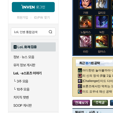
로그인
가렌
갈리오
회원가입
ID/PW 찾기
노틸러스
녹턴
LoL 화제 집중
라칸
람머스
정보 · 뉴스 모음
최근
평가
된 공략
유저 정보 게시판
어디한번 놀아볼까아~2차
로크
루시안
LoL · e스포츠 이야기
리 신의 정석 (8월 1일
└
3추 모음
[Challenger] 미드 
브론즈에서만 먹히는 1렙
└
10추 모음
말자하
말파이트
미드 요우네 채신 공략
치지직 팟벤
SOOP 게시판
바이
베이가
챔피언
시즌