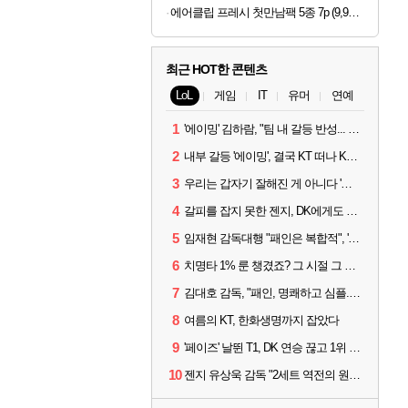
에어클립 프레시 첫만남팩 5종 7p (9,900원/무료)
최근 HOT한 콘텐츠
LoL
게임
IT
유머
연예
1
'에이밍' 김하람, "팀 내 갈등 반성... 끝까지 뛰고 싶었다"
2
내부 갈등 '에이밍', 결국 KT 떠나 KRX로...'지우'와 트레이드
3
우리는 갑자기 잘해진 게 아니다 '씨맥' 김대호 감독의 자신감
4
갈피를 잡지 못한 젠지, DK에게도 0:2 패배
5
임재현 감독대행 "패인은 복합적", '도란' "팀에 과부하 왔다"
6
치명타 1% 룬 챙겼죠? 그 시절 그 감성 '롤 클래식' 30일 출시
7
김대호 감독, "패인, 명쾌하고 심플...다시 힘낼 수 있어"
8
여름의 KT, 한화생명까지 잡았다
9
'페이즈' 날뛴 T1, DK 연승 끊고 1위 지켜
10
젠지 유상욱 감독 "2세트 역전의 원인...너무 급했다"