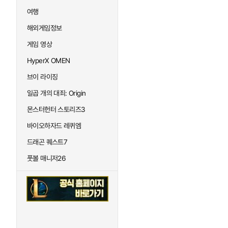
여행
해외게임정보
게임 영상
HyperX OMEN
브이 라이징
일곱 개의 대죄: Origin
몬스터헌터 스토리즈3
바이오하자드 레퀴엠
드래곤 퀘스트7
풋볼 매니저26