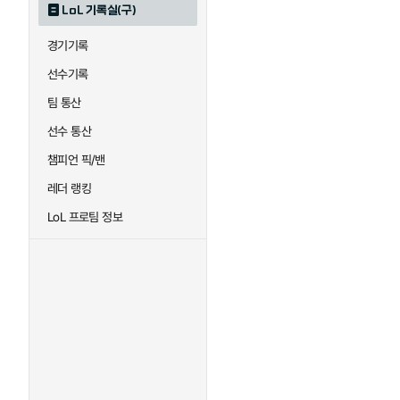
LoL 기록실(구)
하이머딩거
헤카림
경기기록
선수기록
팀 통산
선수 통산
챔피언 픽/밴
레더 랭킹
LoL 프로팀 정보