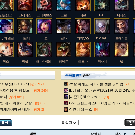
갱플랭크
그라가스
그레이브즈
그웬
나르
나미
나서스
누누와 윌럼프
니달리
니코
닐라
다리우스
다이애나
드레이븐
럭스
럼블
레나타 글라스크
레넥톤
레오나
렉사이
렐
주목할 만한
공략
수정(12.07.26)
35살 아재도 다1 가는 갱플 공략법
[평가:177]
[27]
룰루
르블랑
리 신
리븐
리산드라
릴리아
마스터 이
 패치적용 후 템빌드..
[D3] 탑 피오라 공략(2021년 10월 24일 
[평가:245]
다이애나
[시즌11] 잭스 가이드
[평가:594]
[21]
 내가 이렇게 강할..
GM1그랜드마스터 BJ영만 카타리나공략(
[평가:2]
멜
모데카이저
모르가나
문도 박사
미스 포츈
밀리오
바드
 이세카이에선 내가..
장인이 되는 길
[평가:2]
[9]
베인
벡스
벨베스
벨코즈
볼리베어
브라움
브라이어
제목
작성자
갱신