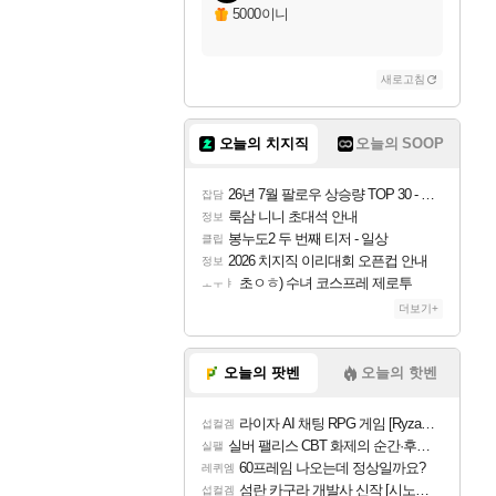
자야
5000이니
새로고침
조이
오늘의 치지직
오늘의 SOOP
카시오페아
26년 7월 팔로우 상승량 TOP 30 - 월간 치지직
잡담
룩삼 니니 초대석 안내
정보
봉누도2 두 번째 티저 - 일상
클립
코르키
2026 치지직 이리대회 오픈컵 안내
정보
초ㅇㅎ) 수녀 코스프레 제로투
ㅗㅜㅑ
더보기+
트런들
오늘의 팟벤
오늘의 핫벤
라이자 AI 채팅 RPG 게임 [RyzaChat: AI] 공개
섭컬겜
피즈
실버 팰리스 CBT 화제의 순간·후기 모음
실팰
60프레임 나오는데 정상일까요?
레퀴엠
섬란 카구라 개발사 신작 [시노비 넥서스] 연내 출시 예정
섭컬겜