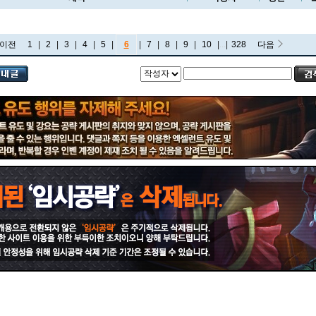
이전
1
|
2
|
3
|
4
|
5
|
6
|
7
|
8
|
9
|
10
|
...
|
328
다음
비에고
빅토르
뽀삐
사미라
사이온
사일러스
샤코
세트
소나
소라카
쉔
쉬바나
스몰더
스웨인
신드라
신지드
쓰레쉬
아리
아무무
아우렐리온 솔
아이번
아트록스
아펠리오스
알리스타
암베사
애니
애니비아
애쉬
오공
오로라
오른
오리아나
올라프
요네
요릭