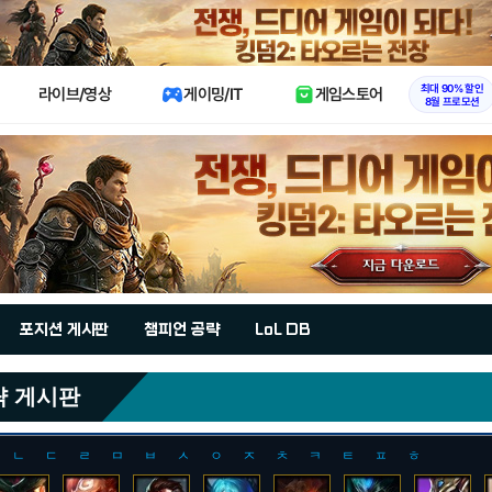
X
최대 90% 할인
라이브/영상
게이밍/IT
게임스토어
8월 프로모션
포지션 게시판
챔피언 공략
LoL DB
략 게시판
ㄴ
ㄷ
ㄹ
ㅁ
ㅂ
ㅅ
ㅇ
ㅈ
ㅊ
ㅋ
ㅌ
ㅍ
ㅎ