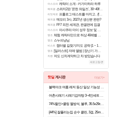
캐릭터 소개 - 카가미하라 하루
아스오라
스위치2판 ‘몬헌 와일즈’, 30~40fps 목표 추정
해외겜
프롤로그 테스트를 마치고.. (feat. 리아)
리밋제로
메모리 3사, 2027년 생산분 완판?
해외겜
FF7 외전 세계관, 완결편에 집결
해외겜
아사쿠라 마이 성우 정보 및 주요 필모
아스오라
체험 캐릭터만으로 허상 40레벨 하이와티아 5분 컷!｜에이메스·린네·모니에 명함
명조
스누피냥님
명조
챕터별 길찾기/지도 공략 (1 ~ 12장)
비스트
[일러스트] 자매 앨범 | 장난기 가득한 오후의 공원 (리메이크판)
명조
저도 신차계약하고 차 받았습니다
차벤
새로고침
핫딜
게시판
더보기+
블랙야크 여름 레저 등산 일상 기능성 반바지
어촌시래기 시래기감자탕 3~4인세트 3.2kg내외 (라면사리 서비스)
74%할인>쿨링 젤방석, 블루, 35.5x29cm, 2개
[44%] 잘풀리는집 순수 클린, 3겹, 25m, 30롤, 2팩