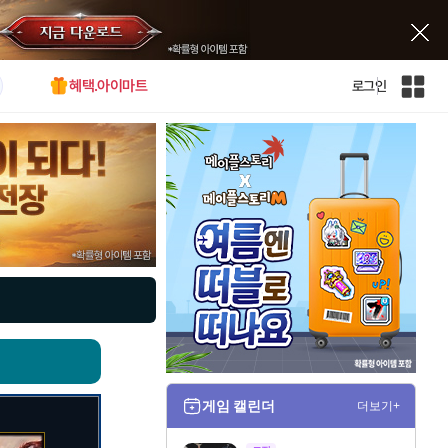
혜택.아이마트
로그인
인
벤
전
체
사
이
트
맵
게임 캘린더
더보기+