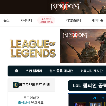
로스트아크
뉴스
커뮤니티
게임캘린더
게이머존
기대평 이벤트
홈
스킨 갤러리
정보 공유 게시판
커뮤니티 게시판
리그오브레전드 인벤
LoL 챔피언 공
로그인하고
ALL
ㄱ
출석보상
받으세요!