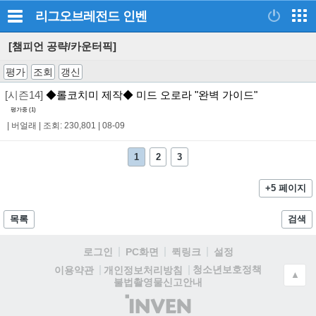
리그오브레전드
인벤
[챔피언 공략/카운터픽]
평가
조회
갱신
[시즌14]
◆롤코치미 제작◆ 미드 오로라 "완벽 가이드"
평가중 (
1
)
|
버얼래
|
조회: 230,801
|
08-09
1
2
3
+5 페이지
목록
검색
로그인
PC화면
퀵링크
설정
청소년보호정책
이용약관
개인정보처리방침
▲
불법촬영물신고안내
(주)
인