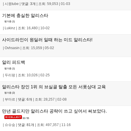
|
시원tube
|
댓글: 3개
|
조회: 59,053
|
01-03
기본에 충실한 알리스타
평가중 (
1
)
|
Lukinz
|
조회: 16,480
|
10-02
사이드라인이 원딜러 일때 하는 미드 알리스타!
|
Ovhsasin
|
조회: 15,059
|
05-02
알리 피드백
평가중 (
1
)
|
두리팡
|
조회: 10,026
|
02-25
알리스타 장인 1위 의 브실골 탈출 모든 서폿상대 교육
평가중 (
2
)
|
부마르
|
댓글: 6개
|
조회: 28,257
|
02-08
만년 골드지만 알리스타 공략이 쓰고 싶어서 써보았다.
33 / 55
|
슈슈숭
|
댓글: 81개
|
조회: 497,357
|
11-16