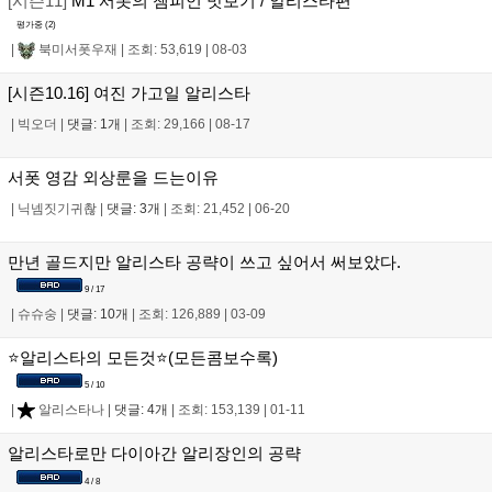
[시즌11]
M1 서폿의 챔피언 맛보기 / 알리스타편
평가중 (
2
)
|
북미서폿우재
|
조회: 53,619
|
08-03
[시즌10.16] 여진 가고일 알리스타
|
빅오더
|
댓글: 1개
|
조회: 29,166
|
08-17
서폿 영감 외상룬을 드는이유
|
닉넴짓기귀촪
|
댓글: 3개
|
조회: 21,452
|
06-20
만년 골드지만 알리스타 공략이 쓰고 싶어서 써보았다.
9 / 17
|
슈슈숭
|
댓글: 10개
|
조회: 126,889
|
03-09
⭐알리스타의 모든것⭐(모든콤보수록)
5 / 10
|
알리스타나
|
댓글: 4개
|
조회: 153,139
|
01-11
알리스타로만 다이아간 알리장인의 공략
4 / 8