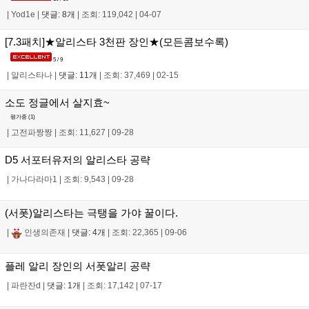
|
Yod1e
|
댓글: 8개
|
조회: 119,042
|
04-07
[7.3패치]★알리스타 3천판 장인★(모든콤보수록)
5 / 9
|
알리스타나
|
댓글: 11개
|
조회: 37,469
|
02-15
소도 정글에서 살지효~
평가중 (
1
)
|
고전파짱짱
|
조회: 11,627
|
09-28
D5 서포터유저의 알리스타 공략
|
가나다라마1
|
조회: 9,543
|
09-28
(서폿)알리스타는 극탱을 가야 꿀이다.
|
인생의존재
|
댓글: 4개
|
조회: 22,365
|
09-06
플레 알리 장인의 서폿알리 공략
|
파란잔d
|
댓글: 1개
|
조회: 17,142
|
07-17