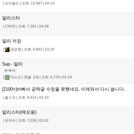
|
뉴안필드
|
조회: 15,987
|
04-13
알리스타
|
CNOO
|
조회: 7,291
|
04-08
알리 저장
|
권은형
|
조회: 6,893
|
03-26
Sup - 알리
평가중 (
1
)
|
악소진
|
댓글: 1개
|
조회: 6,729
|
03-18
[2100+]바빠서 공략글 수정을 못했네요. 이제와서 다시 씁니다.
|
플스갓
|
조회: 8,414
|
03-10
알리스타(메모용)
|
유히라
|
조회: 7,039
|
03-02