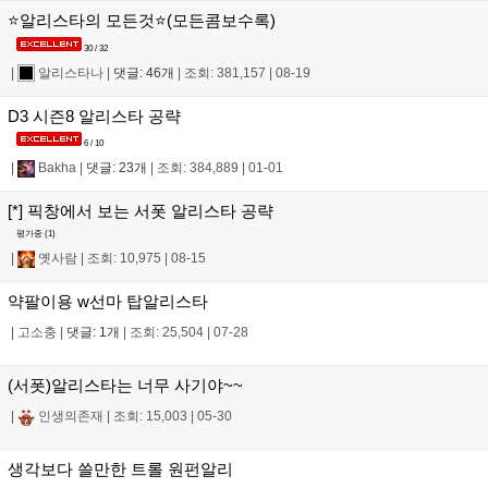
⭐알리스타의 모든것⭐(모든콤보수록)
30 / 32
|
알리스타나
|
댓글: 46개
|
조회: 381,157
|
08-19
D3 시즌8 알리스타 공략
6 / 10
|
Bakha
|
댓글: 23개
|
조회: 384,889
|
01-01
[*] 픽창에서 보는 서폿 알리스타 공략
평가중 (
1
)
|
옛사람
|
조회: 10,975
|
08-15
약팔이용 w선마 탑알리스타
|
고소충
|
댓글: 1개
|
조회: 25,504
|
07-28
(서폿)알리스타는 너무 사기야~~
|
인생의존재
|
조회: 15,003
|
05-30
생각보다 쓸만한 트롤 원펀알리