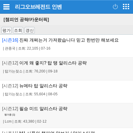
리그오브레전드
인벤
[챔피언 공략/카운터픽]
평가
조회
갱신
[시즌16]
진짜 개쩌는거 가져왔습니다 믿고 한번만 해보세요
|
관종국
|
조회: 22,105
|
07-16
[시즌12]
이게 왜 좋지? 탑 탱 알리스타 공략
|
탑가는젖소
|
조회: 76,200
|
09-18
[시즌12]
뉴메타 탑 알리스타 공략
|
탑가는젖소
|
조회: 55,604
|
08-05
[시즌12]
필승 미드 알리스타 공략
평가중 (
1
)
|
Lcm
|
조회: 43,380
|
02-12