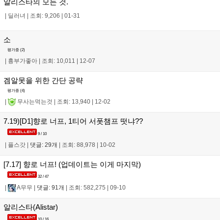
알리스타의 모든 것.
|
딜러녀
|
조회: 9,206
|
01-31
소
평가중 (
2
)
|
흉부가좋아
|
조회: 10,011
|
12-07
겜알못을 위한 간단 공략
평가중 (
4
)
|
무사는먹는것
|
조회: 13,940
|
12-02
7.19)[D1]향로 너프, 1티어 서폿챔프 떳냐??
9 / 10
|
플스갓
|
댓글: 29개
|
조회: 88,978
|
10-02
[7.17] 향로 너프! (업데이트는 이게 마지막)
32 / 47
|
A무무
|
댓글: 91개
|
조회: 582,275
|
09-10
알리스타(Alistar)
10 / 16