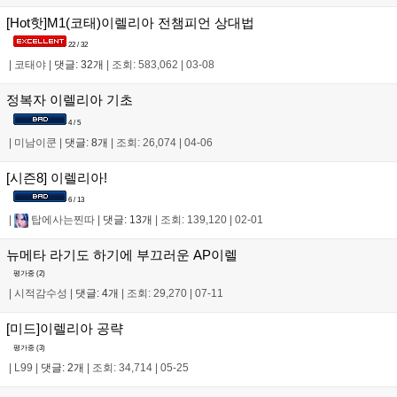
[Hot핫]M1(코태)이렐리아 전챔피언 상대법
22 / 32
|
코태야
|
댓글: 32개
|
조회: 583,062
|
03-08
정복자 이렐리아 기초
4 / 5
|
미남이쿤
|
댓글: 8개
|
조회: 26,074
|
04-06
[시즌8] 이렐리아!
6 / 13
|
탑에사는찐따
|
댓글: 13개
|
조회: 139,120
|
02-01
뉴메타 라기도 하기에 부끄러운 AP이렐
평가중 (
2
)
|
시적감수성
|
댓글: 4개
|
조회: 29,270
|
07-11
[미드]이렐리아 공략
평가중 (
3
)
|
L99
|
댓글: 2개
|
조회: 34,714
|
05-25