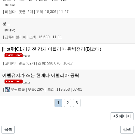
평가중 (
2
)
|
티일다
|
댓글: 2개
|
조회: 18,306
|
11-27
룬...
평가중 (
2
)
|
광주이렐리아
|
조회: 16,630
|
11-11
[Hot핫]C1 라인전 강캐 이렐리아 완벽정리(Bj코태)
25 / 30
|
코태야
|
댓글: 62개
|
조회: 598,070
|
10-17
이렐유저가 쓰는 현메타 이렐리아 공략
12 / 13
|
무쌍트롤
|
댓글: 26개
|
조회: 119,853
|
07-01
1
2
3
+5 페이지
목록
검색