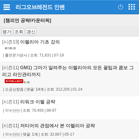
리그오브레전드
인벤
[챔피언 공략/카운터픽]
평가
조회
갱신
[시즌13]
이렐리아 기초 강의
평가중 (
2
)
|
롤전문가닭사
|
조회: 71,631
|
07-19
[시즌11]
GM1) 그마가 알려주는 이렐리아의 모든 꿀팁과 콤보 그
리고 라인관리까지
8 / 16
|
오공상향좀
|
댓글: 14개
|
조회: 312,205
|
01-24
[시즌11]
리워크 이렐 공략
|
지누단단
|
조회: 70,455
|
08-07
[시즌11]
저티어의 관점에서 본 이렐리아 공략
|
지누단단
|
댓글: 1개
|
조회: 32,667
|
05-17