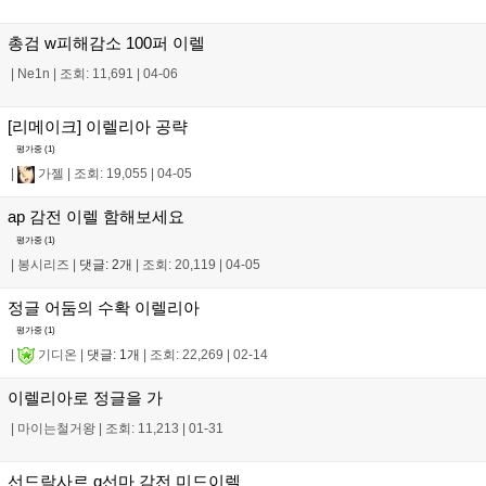
총검 w피해감소 100퍼 이렐
|
Ne1n
|
조회: 11,691
|
04-06
[리메이크] 이렐리아 공략
평가중 (
1
)
|
가젤
|
조회: 19,055
|
04-05
ap 감전 이렐 함해보세요
평가중 (
1
)
|
봉시리즈
|
댓글: 2개
|
조회: 20,119
|
04-05
정글 어둠의 수확 이렐리아
평가중 (
1
)
|
기디온
|
댓글: 1개
|
조회: 22,269
|
02-14
이렐리아로 정글을 가
|
마이는철거왕
|
조회: 11,213
|
01-31
선드락사르 q선마 감전 미드이렐