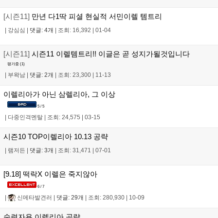
[시즌11]
만년 다1딱 피셜 현실적 서민이렐 템트리
|
강심심
|
댓글: 4개
|
조회: 16,392
|
01-04
[시즌11]
시즌11 이렐템트리!! 이글은 곧 성지가될것입니다
평가중 (
1
)
|
부왁남
|
댓글: 2개
|
조회: 23,300
|
11-13
이렐리아가 아닌 삼렐리아, 그 이상
5 / 5
|
다중인격멘탈
|
조회: 24,575
|
03-15
시즌10 TOP이렐리아 10.13 공략
|
램저든
|
댓글: 3개
|
조회: 31,471
|
07-01
[9.18] 떡락X 이렐은 죽지않아
6 / 7
|
신메타발견러
|
댓글: 29개
|
조회: 280,930
|
10-09
숙련자용 이렐리아 공략