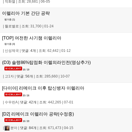
|
적화멸
|
조회: 28,681
|
06-05
이렐리아 기본 간단 공략
평가중 (
1
)
|
뭘로별로
|
조회: 31,700
|
01-24
[TOP] 여전한 사기챔 이렐리아
평가중 (
4
)
|
신성제국
|
댓글: 4개
|
조회: 62,442
|
01-12
(D3) 솔랭86%탑점화 이렐의라인전(영상추가)
16 / 19
|
고1자
|
댓글: 56개
|
조회: 285,660
|
10-07
[다이아] 리메이크 이후 탑신병자 이렐리아
20 / 26
|
수우린A
|
댓글: 42개
|
조회: 442,265
|
07-01
[D2] 리메이크 이렐리아 공략(수정중)
16 / 20
|
분아
|
댓글: 84개
|
조회: 671,473
|
04-15