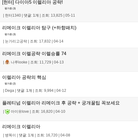
[헌터] 다이아5 이렐리아 공략!
평가중 (
3
)
|
헌터1340
|
댓글: 1개
|
조회: 13,825
|
05-11
리메이크 이렐리아 탐구 (+하향패치)
평가중 (
3
)
|
눈가리고공략
|
조회: 17,832
|
04-14
리메이크 이렐공략 이렐승률 74
|
나루looke
|
조회: 11,729
|
04-13
이렐리아 공략의 핵심
평가중 (
2
)
|
Dega
|
댓글: 1개
|
조회: 9,994
|
04-12
플레티넘 이렐리아 리메이크 후 공략 + 궁개꿀팁 꼭보세요
|
아이유love
|
조회: 16,820
|
04-10
리메이크 이렐리아
|
병똑이
|
댓글: 1개
|
조회: 16,720
|
04-08