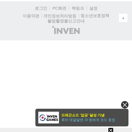
로그인
PC화면
퀵링크
설정
청소년보호정책
이용약관
개인정보처리방침
▲
불법촬영물신고안내
(주)
인
벤
드래곤소드 '압긍' 달성 기념
축하 댓글달면 10 명에게 코드 증정