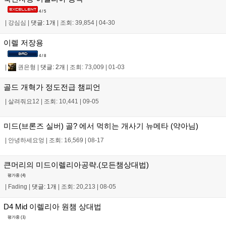
4 / 5
|
강심심
|
댓글: 1개
|
조회: 39,854
|
04-30
이렐 저장용
4 / 8
|
권은형
|
댓글: 2개
|
조회: 73,009
|
01-03
골드 개혁가 정도전급 챔피언
|
살려줘요12
|
조회: 10,441
|
09-05
미드(브론즈 실버) 골? 에서 먹히는 개사기 뉴메타 (약아님)
|
안녕하세요엉
|
조회: 16,569
|
08-17
큰머리의 미드이렐리아공략.(모든챔상대법)
평가중 (
4
)
|
Fading
|
댓글: 1개
|
조회: 20,213
|
08-05
D4 Mid 이렐리아 원챔 상대법
평가중 (
1
)