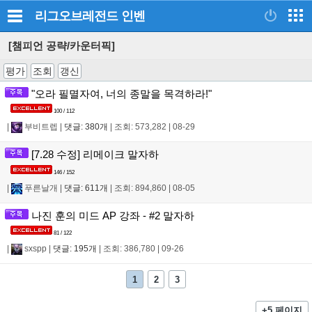
리그오브레전드
인벤
[챔피언 공략/카운터픽]
평가
조회
갱신
"오라 필멸자여, 너의 종말을 목격하라!"
100 / 112
|
부비트렙
|
댓글: 380개
|
조회: 573,282
|
08-29
[7.28 수정] 리메이크 말자하
146 / 152
|
푸른날개
|
댓글: 611개
|
조회: 894,860
|
08-05
나진 훈의 미드 AP 강좌 - #2 말자하
81 / 122
|
sxspp
|
댓글: 195개
|
조회: 386,780
|
09-26
1
2
3
+5 페이지