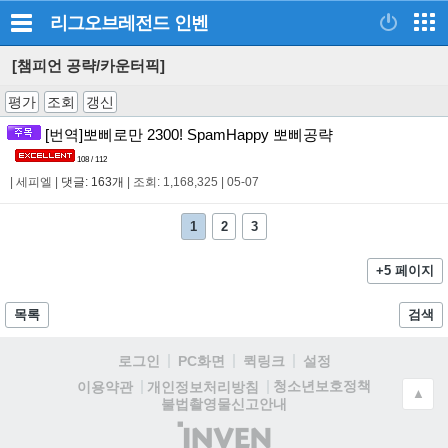
리그오브레전드
인벤
[챔피언 공략/카운터픽]
평가
조회
갱신
[번역]뽀삐로만 2300! SpamHappy 뽀삐공략
108 / 112
|
세피엘
|
댓글: 163개
|
조회: 1,168,325
|
05-07
1
2
3
+5 페이지
목록
검색
로그인
PC화면
퀵링크
설정
청소년보호정책
이용약관
개인정보처리방침
▲
불법촬영물신고안내
(주)